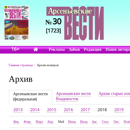
30
№
[1723]
16+
Реклама
ЗаКон
Редакция
Наши автор
Главная страница
Архив номеров
Архив
Арсеньевские вести
Архив старых но
Арсеньевские вести
Владивосток
(федеральная)
2013
2014
2015
2016
2017
2018
2019
Янв.
Февр.
Март
Апр.
Май
Июнь
Июль
Авг.
Сент.
Окт.
Ноя