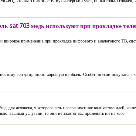
МСФО), что вы о них знаете? Бухгалтерский учет, он настолько сложен, 
бель sat 703 медь используют при прокладке т
ли широкое применение при прокладке цифрового и аналогового ТВ, сис
а
оэтому всегда приносят хорошую прибыль. Особенно если покупатель к
ще, для человека, у которого есть неограниченное количество идей, кон
ьно, вашими услугами, то они не захотят вас променять ни на кого.