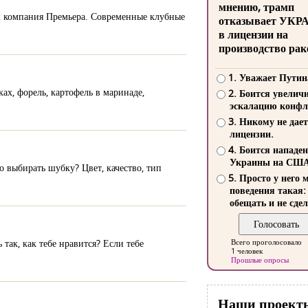
мнению, трамп
м компания Премьера. Современные клубные
отказывает УКР
в лицензии на
производство рак
1. Уважает Путин
ах, форель, картофель в маринаде,
2. Боится увелич
эскалацию конфл
3. Никому не дает
лицензии.
4. Боится нападе
Украины на СШ
 выбирать шубку? Цвет, качество, тип
5. Просто у него 
поведения такая:
обещать и не сдел
так, как тебе нравится? Если тебе
Всего проголосовало
1 человек
Прошлые опросы
Наши проект