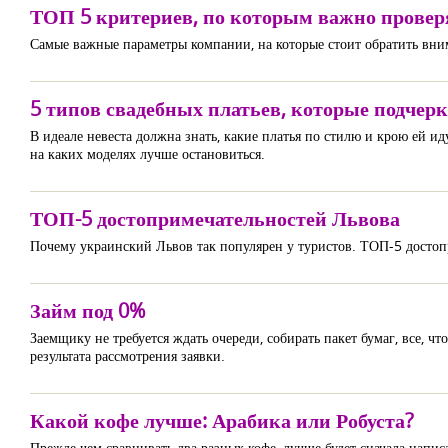
ТОП 5 критериев, по которым важно провер
Самые важные параметры компании, на которые стоит обратить вни
5 типов свадебных платьев, которые подчер
В идеале невеста должна знать, какие платья по стилю и крою ей ид
на каких моделях лучше остановиться.
ТОП-5 достопримечательностей Львова
Почему украинский Львов так популярен у туристов. ТОП-5 достопр
Займ под 0%
Заемщику не требуется ждать очереди, собирать пакет бумаг, все, ч
результата рассмотрения заявки.
Какой кофе лучше: Арабика или Робуста?
Прежде чем сравнивать два разных кофе, лучше будет сначала напис