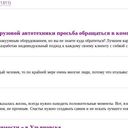
(1311)
и грузовой автотехники просьба обращаться в
 вакуумным оборудованием, но вы не знаете куда обратиться? Лучшим в
разработан индивидуальный подход к каждому своему клиенту с гибкой 
дый человек, то по крайней мере очень многие люди, потому что итальян
азалась жизнь, всегда нужно находить положительные моменты. Вот, взг
бким, не прочным. Счастье нужно создавать самим и не искать лучшего по
имости – в Ульяновске