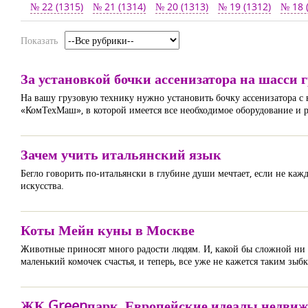
№ 22 (1315)
№ 21 (1314)
№ 20 (1313)
№ 19 (1312)
№ 18 
Показать
За установкой бочки ассенизатора на шасс
На вашу грузовую технику нужно установить бочку ассенизатора с
«КомТехМаш», в которой имеется все необходимое оборудование и 
Зачем учить итальянский язык
Бегло говорить по-итальянски в глубине души мечтает, если не каж
искусства.
Коты Мейн куны в Москве
Животные приносят много радости людям. И, какой бы сложной ни к
маленький комочек счастья, и теперь, все уже не кажется таким зы
ЖК Greenпарк. Европейские идеалы недвиж