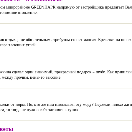
леном микрорайоне GREENПАРК напрямую от застройщика предлагает Ва
втономное отопление.
 отдыха, где обязательным атрибутом станет мангал. Креветки на шпажк
жаре тлеющих углей.
чина сделал один значимый, прекрасный подарок – шубу. Как правильно
И, между прочим, цены-то высокие!
алеки от норм. Но, кто же нам навязывает эту моду? Неужели, плохо жить 
м, то тогда не нужно себя загонять в тупик.
оветы