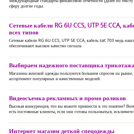
Международные стандарты финансовой отчетности (далее по тексту 
сферу долгие годы.
Сетевые кабели RG 6U CCS, UTP 5E CCA, ка
всех типов
Сетевые кабели RG 6U CCS, UTP 5E CCA, кабель sat 703 медь наш
обеспечивают высокое качество сигнала.
Выбираем надежного поставщика трикотаж
Магазины женской одежды пользуются большим спросом на рынке, п
ассортимент популярных и качественных моделей.
Видеосъемка рекламных и промо роликов
Высокая конкуренция, что вы можете привнести в это понятие? Вооб
есть постоянные клиенты, если они готовы пользоваться, исключител
Интернет магазин деткой спецодежды