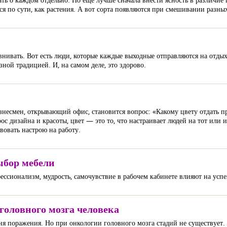
ся по сути, как растения. А вот сорта появляются при смешивании разн
внивать. Вот есть люди, которые каждые выходные отправляются на отдых
ной традицией. И, на самом деле, это здорово.
есмен, открывающий офис, становится вопрос: «Какому цвету отдать пр
ос дизайна и красоты, цвет — это то, что настраивает людей на тот или и
вовать настрою на работу.
ыбор мебели
ссионализм, мудрость, самочувствие в рабочем кабинете влияют на успех
головного мозга человека
ня поражения. Но при онкологии головного мозга стадий не существует.