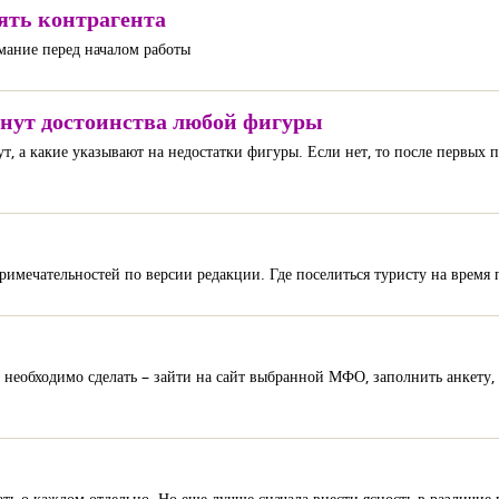
ять контрагента
мание перед началом работы
кнут достоинства любой фигуры
ут, а какие указывают на недостатки фигуры. Если нет, то после первых п
имечательностей по версии редакции. Где поселиться туристу на время 
то необходимо сделать – зайти на сайт выбранной МФО, заполнить анкету,
ать о каждом отдельно. Но еще лучше сначала внести ясность в различие 