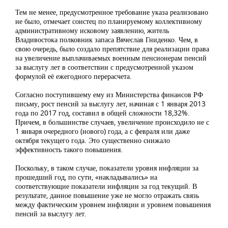
Тем не менее, предусмотренное требование указа реализовано
не было, отмечает соистец по планируемому коллективному
административному исковому заявлению, житель
Владивостока полковник запаса Вячеслав Гниденко. Чем, в
свою очередь, было создало препятствие для реализации права
на увеличение выплачиваемых военным пенсионерам пенсий
за выслугу лет в соответствии с предусмотренной указом
формулой её ежегодного перерасчета.
Согласно поступившему ему из Министерства финансов РФ
письму, рост пенсий за выслугу лет, начиная с 1 января 2013
года по 2017 год, составил в общей сложности 18,32%.
Причем, в большинстве случаев, увеличение происходило не с
1 января очередного (нового) года, а с февраля или даже
октября текущего года. Это существенно снижало
эффективность такого повышения.
Поскольку, в таком случае, показатели уровня инфляции за
прошедший год, по сути, «накладывались» на
соответствующие показатели инфляции за год текущий. В
результате, данное повышение уже не могло отражать связь
между фактическим уровнем инфляции и уровнем повышения
пенсий за выслугу лет.