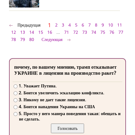
1
Предыдущая
2
3
4
5
6
7
8
9
10
11
12
13
14
15
16
...
71
72
73
74
75
76
77
78
79
80
Следующая
почему, по вашему мнению, трамп отказывает
УКРАИНЕ в лицензии на производство ракет?
1. Уважает Путина.
2. Боится увеличить эскалацию конфликта.
3. Никому не дает такие лицензии.
4. Боится нападения Украины на США
5. Просто у него манера поведения такая: обещать и
не сделать.