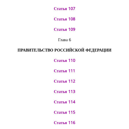
Статья 107
Статья 108
Статья 109
Глава 6
ПРАВИТЕЛЬСТВО РОССИЙСКОЙ ФЕДЕРАЦИИ
Статья 110
Статья 111
Статья 112
Статья 113
Статья 114
Статья 115
Статья 116