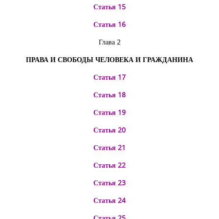
Статья 15
Статья 16
Глава 2
ПРАВА И СВОБОДЫ ЧЕЛОВЕКА И ГРАЖДАНИНА
Статья 17
Статья 18
Статья 19
Статья 20
Статья 21
Статья 22
Статья 23
Статья 24
Статья 25