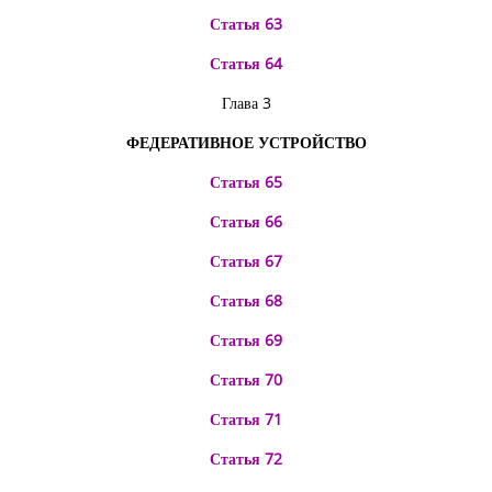
Статья 63
Статья 64
Глава 3
ФЕДЕРАТИВНОЕ УСТРОЙСТВО
Статья 65
Статья 66
Статья 67
Статья 68
Статья 69
Статья 70
Статья 71
Статья 72