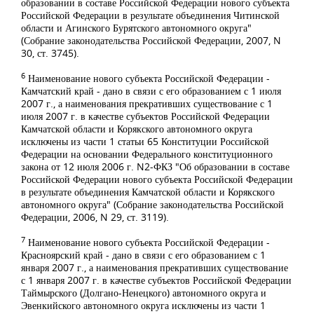
образовании в составе Российской Федерации нового субъекта
Российской Федерации в результате объединения Читинской
области и Агинского Бурятского автономного округа"
(Собрание законодательства Российской Федерации, 2007, N
30, ст. 3745).
6
Наименование нового субъекта Российской Федерации -
Камчатский край - дано в связи с его образованием с 1 июля
2007 г., а наименования прекративших существование с 1
июля 2007 г. в качестве субъектов Российской Федерации
Камчатской области и Корякского автономного округа
исключены из части 1 статьи 65 Конституции Российской
Федерации на основании Федерального конституционного
закона от 12 июля 2006 г. N2-ФКЗ "Об образовании в составе
Российской Федерации нового субъекта Российской Федерации
в результате объединения Камчатской области и Корякского
автономного округа" (Собрание законодательства Российской
Федерации, 2006, N 29, ст. 3119).
7
Наименование нового субъекта Российской Федерации -
Красноярский край - дано в связи с его образованием с 1
января 2007 г., а наименования прекративших существование
с 1 января 2007 г. в качестве субъектов Российской Федерации
Таймырского (Долгано-Ненецкого) автономного округа и
Эвенкийского автономного округа исключены из части 1