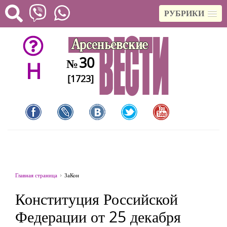
РУБРИКИ
30
№
H
[1723]
Главная страница
ЗаКон
Конституция Российской
Федерации от 25 декабря