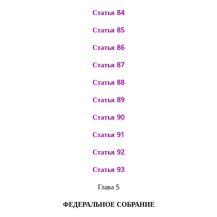
Статья 84
Статья 85
Статья 86
Статья 87
Статья 88
Статья 89
Статья 90
Статья 91
Статья 92
Статья 93
Глава 5
ФЕДЕРАЛЬНОЕ СОБРАНИЕ