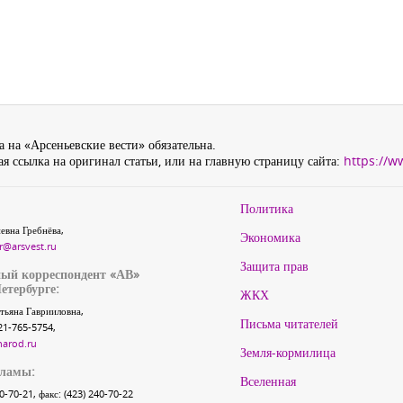
 на «Арсеньевские вести» обязательна.
я ссылка на оригинал статьи, или на главную страницу сайта:
https://w
Политика
евна Гребнёва,
Экономика
r@arsvest.ru
Защита прав
ый корреспондент «АВ»
етербурге:
ЖКХ
тьяна Гаврииловна,
Письма читателей
21-765-5754,
narod.ru
Земля-кормилица
кламы:
Вселенная
40-70-21, факс: (423) 240-70-22