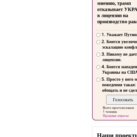
мнению, трамп
отказывает УКР
в лицензии на
производство рак
1. Уважает Путин
2. Боится увелич
эскалацию конфл
3. Никому не дает
лицензии.
4. Боится нападе
Украины на СШ
5. Просто у него 
поведения такая:
обещать и не сдел
Всего проголосовало
1 человек
Прошлые опросы
Наши проект