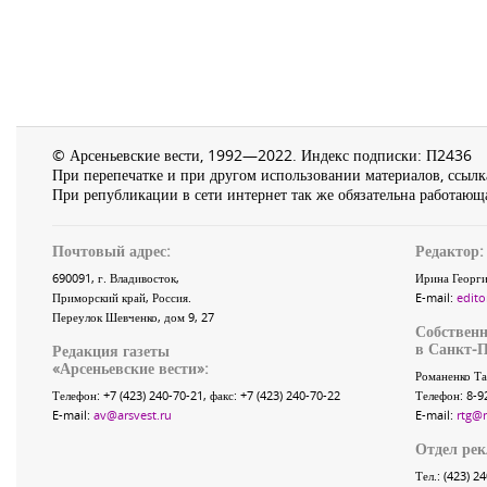
© Арсеньевские вести, 1992—2022. Индекс подписки: П2436
При перепечатке и при другом использовании материалов, ссылка
При републикации в сети интернет так же обязательна работающа
Почтовый адрес:
Редактор:
690091
, г.
Владивосток
,
Ирина Георги
Приморский край
,
Россия
.
E-mail:
edito
Переулок Шевченко
, дом 9, 27
Собственн
в Санкт-П
Редакция газеты
«
Арсеньевские вести
»:
Романенко Та
Телефон:
+7 (423) 240-70-21
, факс:
+7 (423) 240-70-22
Телефон: 8-9
E-mail:
av@arsvest.ru
E-mail:
rtg@
Отдел ре
Тел.: (423) 2