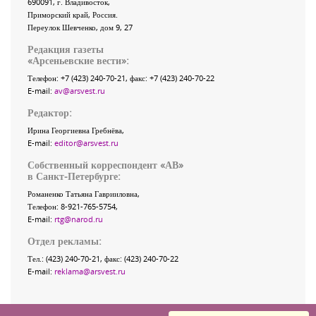
690091
, г.
Владивосток
,
Приморский край
,
Россия
.
Переулок Шевченко
, дом 9, 27
Редакция газеты
«
Арсеньевские вести
»:
Телефон:
+7 (423) 240-70-21
, факс:
+7 (423) 240-70-22
E-mail:
av@arsvest.ru
Редактор:
Ирина Георгиевна Гребнёва,
E-mail:
editor@arsvest.ru
Собственный корреспондент «АВ»
в Санкт-Петербурге:
Романенко Татьяна Гаврииловна,
Телефон: 8-921-765-5754,
E-mail:
rtg@narod.ru
Отдел рекламы:
Тел.: (423) 240-70-21, факс: (423) 240-70-22
E-mail:
reklama@arsvest.ru