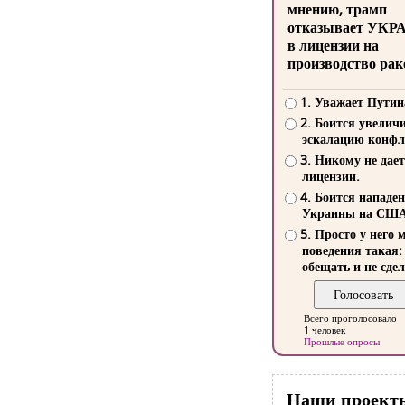
мнению, трамп
отказывает УКР
в лицензии на
производство рак
1. Уважает Путин
2. Боится увелич
эскалацию конфл
3. Никому не дает
лицензии.
4. Боится нападе
Украины на СШ
5. Просто у него 
поведения такая:
обещать и не сдел
Всего проголосовало
1 человек
Прошлые опросы
Наши проект