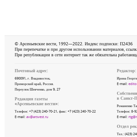
© Арсеньевские вести, 1992—2022. Индекс подписки: П2436
При перепечатке и при другом использовании материалов, ссылка
При републикации в сети интернет так же обязательна работающа
Почтовый адрес:
Редактор:
690091
, г.
Владивосток
,
Ирина Георги
Приморский край
,
Россия
.
E-mail:
edito
Переулок Шевченко
, дом 9, 27
Собственн
в Санкт-П
Редакция газеты
«
Арсеньевские вести
»:
Романенко Та
Телефон:
+7 (423) 240-70-21
, факс:
+7 (423) 240-70-22
Телефон: 8-9
E-mail:
av@arsvest.ru
E-mail:
rtg@
Отдел ре
Тел.: (423) 2