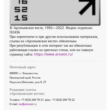
© Арсеньевские вести, 1992—2022. Индекс подписки:
П2436
При перепечатке и при другом использовании материалов,
ссылка на «Арсеньевские вести» обязательна.
При републикации в сети интернет так же обязательна
работающая ссылка на оригинал статьи, или на главную
страницу сайта:
https://www.arsvest.ru/
Почтовый адрес:
690091
, г.
Владивосток
,
Приморский край
,
Россия
.
Переулок Шевченко
, дом 9, 27
Редакция газеты
«
Арсеньевские вести
»:
Телефон:
+7 (423) 240-70-21
, факс:
+7 (423) 240-70-22
E-mail:
av@arsvest.ru