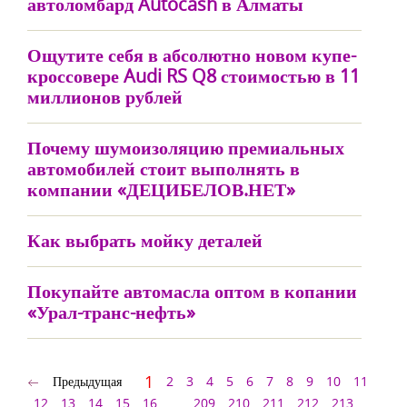
автоломбард Autocash в Алматы
Ощутите себя в абсолютно новом купе-
кроссовере Audi RS Q8 стоимостью в 11
миллионов рублей
Почему шумоизоляцию премиальных
автомобилей стоит выполнять в
компании «ДЕЦИБЕЛОВ.НЕТ»
Как выбрать мойку деталей
Покупайте автомасла оптом в копании
«Урал-транс-нефть»
1
Предыдущая
2
3
4
5
6
7
8
9
10
11
12
13
14
15
16
...
209
210
211
212
213