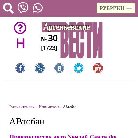
РУБРИКИ
30
№
H
[1723]
Главная страница
Наши авторы
АВтобан
АВтобан
Преимущества авто Хендай Санта Фе