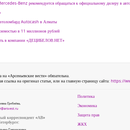
 Mercedes-Benz рекомендуется обращаться к официальному дилеру в ав
о
автоломбард Autocash в Алматы
тоимостью в 11 миллионов рублей
нять в компании «ДЕЦИБЕЛОВ.НЕТ»
 на «Арсеньевские вести» обязательна.
я ссылка на оригинал статьи, или на главную страницу сайта:
https://w
Политика
евна Гребнёва,
Экономика
r@arsvest.ru
Защита прав
ый корреспондент «АВ»
етербурге:
ЖКХ
тьяна Гаврииловна,