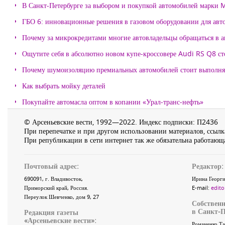
В Санкт-Петербурге за выбором и покупкой автомобилей марки
ГБО 6: инновационные решения в газовом оборудовании для авт
Почему за микрокредитами многие автовладельцы обращаться в 
Ощутите себя в абсолютно новом купе-кроссовере Audi RS Q8 с
Почему шумоизоляцию премиальных автомобилей стоит выпол
Как выбрать мойку деталей
Покупайте автомасла оптом в копании «Урал-транс-нефть»
© Арсеньевские вести, 1992—2022. Индекс подписки: П2436
При перепечатке и при другом использовании материалов, ссылка
При републикации в сети интернет так же обязательна работающа
Почтовый адрес:
Редактор:
690091
, г.
Владивосток
,
Ирина Георги
Приморский край
,
Россия
.
E-mail:
edito
Переулок Шевченко
, дом 9, 27
Собственн
в Санкт-П
Редакция газеты
«
Арсеньевские вести
»:
Романенко Та