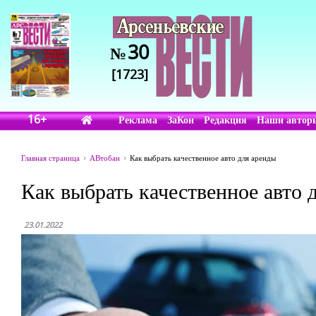
30
№
[1723]
16+
Реклама
ЗаКон
Редакция
Наши автор
Главная страница
АВтобан
Как выбрать качественное авто для аренды
Как выбрать качественное авто 
23.01.2022