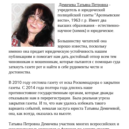
Демичева Татьяна Петровна
-
учредитель и юридический
полицейский газеты “Арсеньевские
вести», 1963 г.р. Имеет два
высших образования - естественно-
научное (химик) и юридическое.
Большинству читателей она
хорошо известна, поскольку
именно она придает юридическую устойчивость нашим
публикациям и помогает нам дать достойный отпор всем тем
чиновникам и мошенникам, которые пытаются с помощью суда
заткнуть газете рот и найти в себе рудименты чести и
достоинства.
В 2010 году отстояла газету от иска Роскомнадзора о закрытии
газеты. С 2014 года полтора года длилось наше
противостояние государственным органам, которые дважды
отказывали нам в перерегистрации. Была реальная угроза
закрытия газеты. И то, что нам удалось избежать такого
варианта событий, немалая заслуга юриста Татьяны Демичевой,
она, как всегда, оказалась на высоте.
Татьяна Петровна Демичева участник многих всероссийских и
международных семинаров и форумов по защите средств