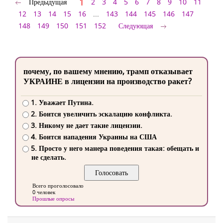
1
Предыдущая
2
3
4
5
6
7
8
9
10
11
12
13
14
15
16
...
143
144
145
146
147
148
149
150
151
152
Следующая
почему, по вашему мнению, трамп отказывает
УКРАИНЕ в лицензии на производство ракет?
1. Уважает Путина.
2. Боится увеличить эскалацию конфликта.
3. Никому не дает такие лицензии.
4. Боится нападения Украины на США
5. Просто у него манера поведения такая: обещать и
не сделать.
Всего проголосовало
0 человек
Прошлые опросы