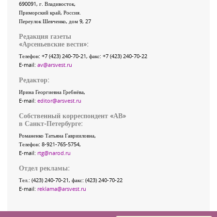
690091
, г.
Владивосток
,
Приморский край
,
Россия
.
Переулок Шевченко
, дом 9, 27
Редакция газеты
«
Арсеньевские вести
»:
Телефон:
+7 (423) 240-70-21
, факс:
+7 (423) 240-70-22
E-mail:
av@arsvest.ru
Редактор:
Ирина Георгиевна Гребнёва,
E-mail:
editor@arsvest.ru
Собственный корреспондент «АВ»
в Санкт-Петербурге:
Романенко Татьяна Гаврииловна,
Телефон: 8-921-765-5754,
E-mail:
rtg@narod.ru
Отдел рекламы:
Тел.: (423) 240-70-21, факс: (423) 240-70-22
E-mail:
reklama@arsvest.ru