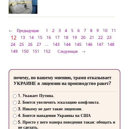
Предыдущая
1
2
3
4
5
6
7
8
9
10
11
12
13
14
15
16
17
18
19
20
21
22
23
24
25
26
27
...
143
144
145
146
147
148
149
150
151
152
Следующая
почему, по вашему мнению, трамп отказывает
УКРАИНЕ в лицензии на производство ракет?
1. Уважает Путина.
2. Боится увеличить эскалацию конфликта.
3. Никому не дает такие лицензии.
4. Боится нападения Украины на США
5. Просто у него манера поведения такая: обещать и
не сделать.