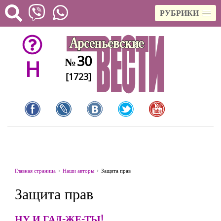
РУБРИКИ
30
№
H
[1723]
Главная страница
Наши авторы
Защита прав
Защита прав
НУ И ГАД-ЖЕ-ТЫ!