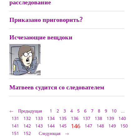
расследование
Приказано приговорить?
Исчезающие вещдоки
Матвеев судится со следователем
Предыдущая
1
2
3
4
5
6
7
8
9
10
...
131
132
133
134
135
136
137
138
139
140
146
141
142
143
144
145
147
148
149
150
151
152
Следующая