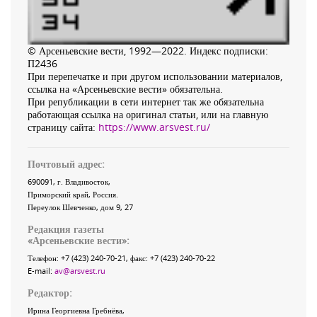
© Арсеньевские вести, 1992—2022. Индекс подписки:
П2436
При перепечатке и при другом использовании материалов,
ссылка на «Арсеньевские вести» обязательна.
При републикации в сети интернет так же обязательна
работающая ссылка на оригинал статьи, или на главную
страницу сайта:
https://www.arsvest.ru/
Почтовый адрес:
690091
, г.
Владивосток
,
Приморский край
,
Россия
.
Переулок Шевченко
, дом 9, 27
Редакция газеты
«
Арсеньевские вести
»:
Телефон:
+7 (423) 240-70-21
, факс:
+7 (423) 240-70-22
E-mail:
av@arsvest.ru
Редактор:
Ирина Георгиевна Гребнёва,