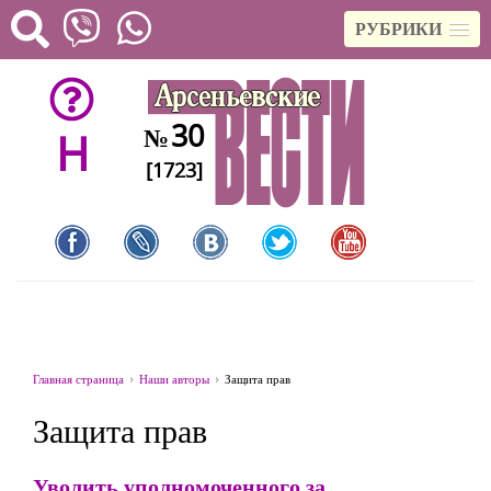
РУБРИКИ
30
№
H
[1723]
Главная страница
Наши авторы
Защита прав
Защита прав
Уволить уполномоченного за