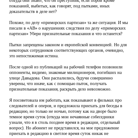
откуда они знают, что он преступник, если порой кроме
показаний, выбитых, как говорят, под пытками, иных
доказательств в деле нет?
Похоже, по делу «приморских партизан» та же ситуация. И мы
писали в «АВ» о нарушениях следствия по делу «приморских
партизан» Убери признательные показания и что останется?
Пытки запрещены законом и европейской конвенцией. Но для
некоторых сотрудников соответствующих органов, очевидно,
это непостижимая истина.
После одной из публикаций на рабочий телефон позвонили
оппоненты, видимо, знакомые милиционеров, погибших на
улице Давыдова. Они распалились, будучи совершенно
уверены, что иначе, как с помощью пыток, получать
признательные показания, раскрыть дело невозможно.
Я посоветовала им работать, как показывают в фильмах про
следователей и оперов, и предложила приехать для беседы в
редакцию, но только не ночью, потому как на дворе было
темное время суток (откуда мои нечаянные собеседники
узнали, что я в столь позднее время в редакции, отдельный
вопрос). Но абонент не представился, на мое предложение
приехать в редакцию в светлое время суток никак не