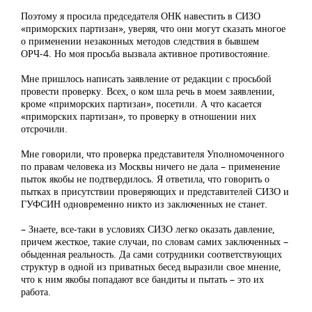
Поэтому я просила председателя ОНК навестить в СИЗО
«приморских партизан», уверяя, что они могут сказать многое
о применении незаконных методов следствия в бывшем
ОРЧ-4. Но моя просьба вызвала активное противостояние.
Мне пришлось написать заявление от редакции с просьбой
провести проверку. Всех, о ком шла речь в моем заявлении,
кроме «приморских партизан», посетили. А что касается
«приморских партизан», то проверку в отношении них
отсрочили.
Мне говорили, что проверка представителя Уполномоченного
по правам человека из Москвы ничего не дала – применение
пыток якобы не подтвердилось. Я ответила, что говорить о
пытках в присутствии проверяющих и представителей СИЗО и
ГУФСИН одновременно никто из заключенных не станет.
– Знаете, все-таки в условиях СИЗО легко оказать давление,
причем жесткое, такие случаи, по словам самих заключенных –
обыденная реальность. Да сами сотрудники соответствующих
структур в одной из приватных бесед выразили свое мнение,
что к ним якобы попадают все бандиты и пытать – это их
работа.