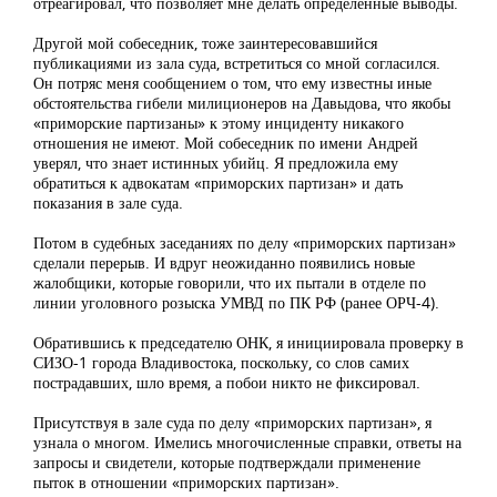
отреагировал, что позволяет мне делать определенные выводы.
Другой мой собеседник, тоже заинтересовавшийся
публикациями из зала суда, встретиться со мной согласился.
Он потряс меня сообщением о том, что ему известны иные
обстоятельства гибели милиционеров на Давыдова, что якобы
«приморские партизаны» к этому инциденту никакого
отношения не имеют. Мой собеседник по имени Андрей
уверял, что знает истинных убийц. Я предложила ему
обратиться к адвокатам «приморских партизан» и дать
показания в зале суда.
Потом в судебных заседаниях по делу «приморских партизан»
сделали перерыв. И вдруг неожиданно появились новые
жалобщики, которые говорили, что их пытали в отделе по
линии уголовного розыска УМВД по ПК РФ (ранее ОРЧ-4).
Обратившись к председателю ОНК, я инициировала проверку в
СИЗО-1 города Владивостока, поскольку, со слов самих
пострадавших, шло время, а побои никто не фиксировал.
Присутствуя в зале суда по делу «приморских партизан», я
узнала о многом. Имелись многочисленные справки, ответы на
запросы и свидетели, которые подтверждали применение
пыток в отношении «приморских партизан».