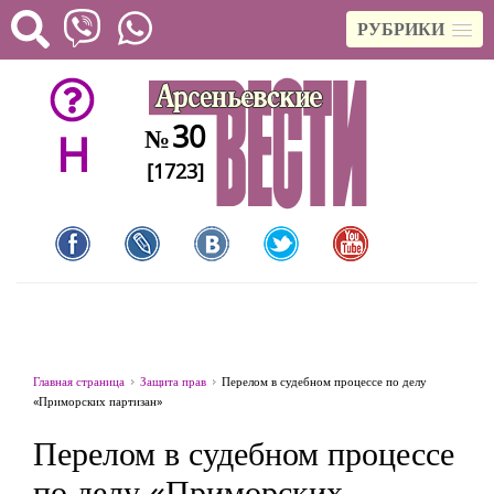
РУБРИКИ
30
№
H
[1723]
Главная страница
Защита прав
Перелом в судебном процессе по делу
«Приморских партизан»
Перелом в судебном процессе
по делу «Приморских