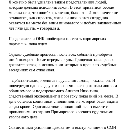
Я конечно была удивлена таким представлениям людей,
которые должны исполнять закон. В этой приватной беседе
мне сказали, что ошибки, конечно, бывают… И мне ничего не
оставалось, как спросить, хотел ли лично этот сотрудник
оказаться на месте без вины виноватого и побыть заключенным
лет пятнадцать, – говорила я.
Представители ОНК пообещали посетить «приморских
партизан», пока ждем.
Однако судебные процессы после всех событий приобрели
иной поворот. После перерыва судья Грищенко завел речь о
доказательствах, в исключении которых в прошлых судебных
заседаниях сам отказывал.
– Действительно, имеются нарушения закона, – сказал он. И
поочередно одно за другим исключил все протоколы допроса
обвиняемого и подозреваемого Алексея Никитина,
следственный эксперимент и проверку показаний на месте. В
деле осталась копия явки с повинной, на которой были видны
следы крови. Оригинал явки с повинной исчез вместе с
пропавшими из здания Приморского краевого суда томами
уголовного дела.
Совместными усилиями адвокатом и выступлениями в СМИ