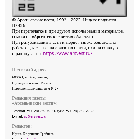
© Арсеньевские вести, 1992—2022. Индекс подписки:
П2436
При перепечатке и при другом использовании материалов,
ссылка на «Арсеньевские вести» обязательна.
При републикации в сети интернет так же обязательна
работающая ссылка на оригинал статьи, или на главную
страницу сайта:
https://www.arsvest.ru/
Почтовый адрес:
690091
, г.
Владивосток
,
Приморский край
,
Россия
.
Переулок Шевченко
, дом 9, 27
Редакция газеты
«
Арсеньевские вести
»:
Телефон:
+7 (423) 240-70-21
, факс:
+7 (423) 240-70-22
E-mail:
av@arsvest.ru
Редактор:
Ирина Георгиевна Гребнёва,