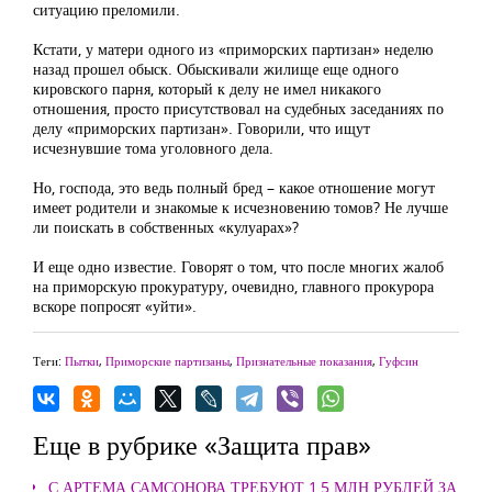
ситуацию преломили.
Кстати, у матери одного из «приморских партизан» неделю
назад прошел обыск. Обыскивали жилище еще одного
кировского парня, который к делу не имел никакого
отношения, просто присутствовал на судебных заседаниях по
делу «приморских партизан». Говорили, что ищут
исчезнувшие тома уголовного дела.
Но, господа, это ведь полный бред – какое отношение могут
имеет родители и знакомые к исчезновению томов? Не лучше
ли поискать в собственных «кулуарах»?
И еще одно известие. Говорят о том, что после многих жалоб
на приморскую прокуратуру, очевидно, главного прокурора
вскоре попросят «уйти».
Теги:
Пытки
,
Приморские партизаны
,
Признательные показания
,
Гуфсин
Еще в рубрике «Защита прав»
С АРТЕМА САМСОНОВА ТРЕБУЮТ 1,5 МЛН РУБЛЕЙ ЗА