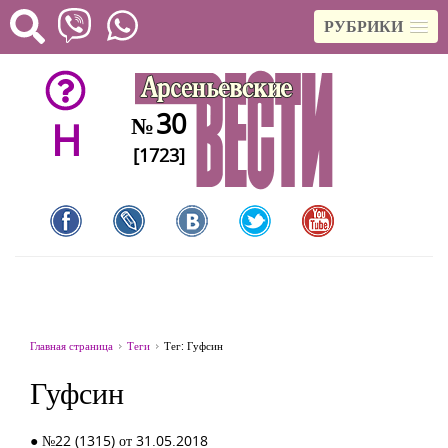
РУБРИКИ
30
№
H
[1723]
Главная страница
Теги
Тег: Гуфсин
Гуфсин
● №22 (1315) от 31.05.2018