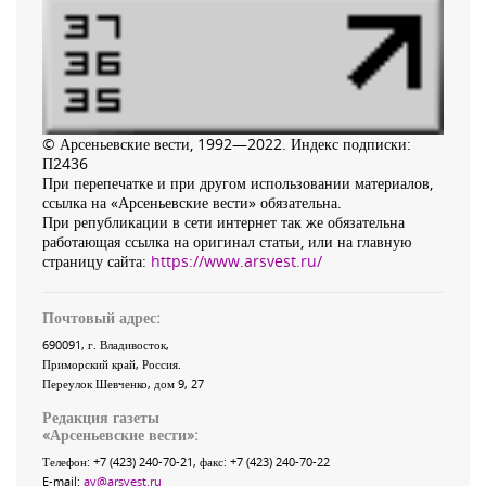
© Арсеньевские вести, 1992—2022. Индекс подписки:
П2436
При перепечатке и при другом использовании материалов,
ссылка на «Арсеньевские вести» обязательна.
При републикации в сети интернет так же обязательна
работающая ссылка на оригинал статьи, или на главную
страницу сайта:
https://www.arsvest.ru/
Почтовый адрес:
690091
, г.
Владивосток
,
Приморский край
,
Россия
.
Переулок Шевченко
, дом 9, 27
Редакция газеты
«
Арсеньевские вести
»:
Телефон:
+7 (423) 240-70-21
, факс:
+7 (423) 240-70-22
E-mail:
av@arsvest.ru