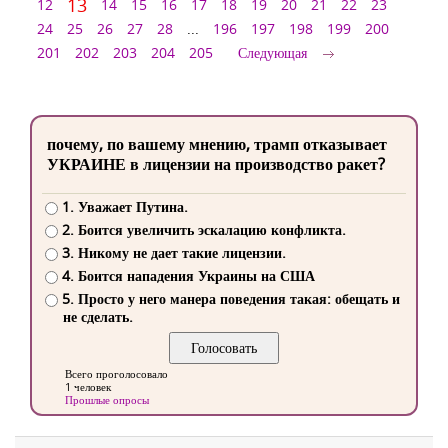
13
12
14
15
16
17
18
19
20
21
22
23
24
25
26
27
28
...
196
197
198
199
200
201
202
203
204
205
Следующая
почему, по вашему мнению, трамп отказывает
УКРАИНЕ в лицензии на производство ракет?
1. Уважает Путина.
2. Боится увеличить эскалацию конфликта.
3. Никому не дает такие лицензии.
4. Боится нападения Украины на США
5. Просто у него манера поведения такая: обещать и
не сделать.
Всего проголосовало
1 человек
Прошлые опросы