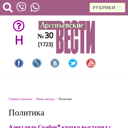
РУБРИКИ
30
№
H
[1723]
Главная страница
Наши авторы
Политика
Политика
Александр Скобов* кратко выступил с