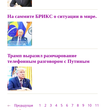
На саммите БРИКС о ситуации в мире.
Трамп выразил разочарование
телефонным разговором с Путиным
Предыдущая
1
2
3
4
5
6
7
8
9
10
11