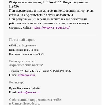
© Арсеньевские вести, 1992—2022. Индекс подписки:
П2436
При перепечатке и при другом использовании материалов,
ссылка на «Арсеньевские вести» обязательна.
При републикации в сети интернет так же обязательна
работающая ссылка на оригинал статьи, или на главную
страницу сайта:
https://www.arsvest.ru/
Почтовый адрес:
690091
, г.
Владивосток
,
Приморский край
,
Россия
.
Переулок Шевченко
, дом 9, 27
Редакция газеты
«
Арсеньевские вести
»:
Телефон:
+7 (423) 240-70-21
, факс:
+7 (423) 240-70-22
E-mail:
av@arsvest.ru
Редактор:
Ирина Георгиевна Гребнёва,
E-mail:
editor@arsvest.ru
Собственный корреспондент «АВ»
в Санкт-Петербурге: