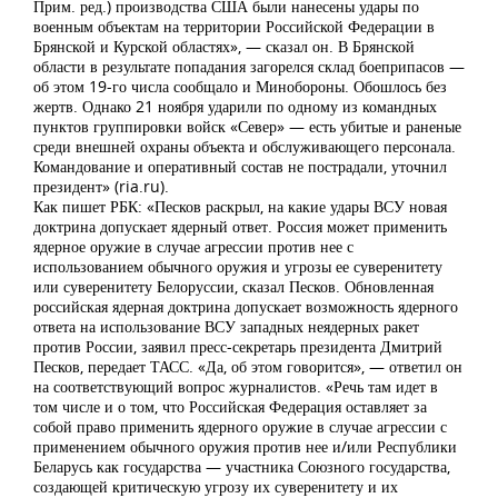
Прим. ред.) производства США были нанесены удары по
военным объектам на территории Российской Федерации в
Брянской и Курской областях», — сказал он. В Брянской
области в результате попадания загорелся склад боеприпасов —
об этом 19-го числа сообщало и Минобороны. Обошлось без
жертв. Однако 21 ноября ударили по одному из командных
пунктов группировки войск «Север» — есть убитые и раненые
среди внешней охраны объекта и обслуживающего персонала.
Командование и оперативный состав не пострадали, уточнил
президент» (ria.ru).
Как пишет РБК: «Песков раскрыл, на какие удары ВСУ новая
доктрина допускает ядерный ответ. Россия может применить
ядерное оружие в случае агрессии против нее с
использованием обычного оружия и угрозы ее суверенитету
или суверенитету Белоруссии, сказал Песков. Обновленная
российская ядерная доктрина допускает возможность ядерного
ответа на использование ВСУ западных неядерных ракет
против России, заявил пресс-секретарь президента Дмитрий
Песков, передает ТАСС. «Да, об этом говорится», — ответил он
на соответствующий вопрос журналистов. «Речь там идет в
том числе и о том, что Российская Федерация оставляет за
собой право применить ядерного оружие в случае агрессии с
применением обычного оружия против нее и/или Республики
Беларусь как государства — участника Союзного государства,
создающей критическую угрозу их суверенитету и их