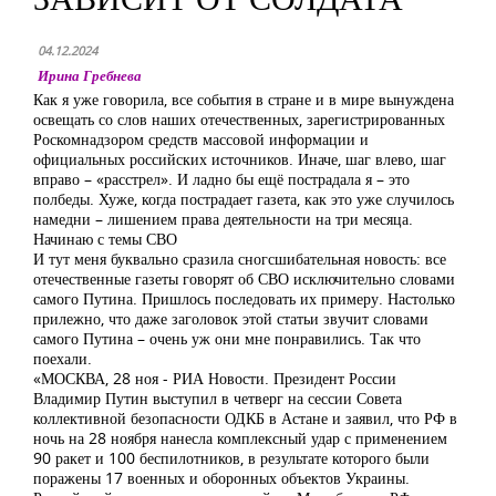
04.12.2024
Ирина Гребнева
Как я уже говорила, все события в стране и в мире вынуждена
освещать со слов наших отечественных, зарегистрированных
Роскомнадзором средств массовой информации и
официальных российских источников. Иначе, шаг влево, шаг
вправо – «расстрел». И ладно бы ещё пострадала я – это
полбеды. Хуже, когда пострадает газета, как это уже случилось
намедни – лишением права деятельности на три месяца.
Начинаю с темы СВО
И тут меня буквально сразила сногсшибательная новость: все
отечественные газеты говорят об СВО исключительно словами
самого Путина. Пришлось последовать их примеру. Настолько
прилежно, что даже заголовок этой статьи звучит словами
самого Путина – очень уж они мне понравились. Так что
поехали.
«МОСКВА, 28 ноя - РИА Новости. Президент России
Владимир Путин выступил в четверг на сессии Совета
коллективной безопасности ОДКБ в Астане и заявил, что РФ в
ночь на 28 ноября нанесла комплексный удар с применением
90 ракет и 100 беспилотников, в результате которого были
поражены 17 военных и оборонных объектов Украины.