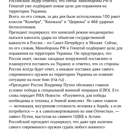
Российский лидер отметил, что сейчас Минобороны РФ и
Генштаб уже подбирают новые цели для поражения на
территории Украины.
Всего, по его словам, за два дня были использованы 100 ракет
классов "Калибра", "Кинжала" и "Циркона" и 466 ударных
беспилотников.
Президент подчеркнул, что киевский режим неоднократно
пытался наносить удары по объектам государственной
важности в России – по Санкт-Петербургу и Москве. Сейчас,
по его словам, Минобороны РФ и Генштаб подбирают цели для
поражения на территории Украины. Он предупредил, что
Россия знает, сколько западных вооружений поставлено и
планируется поставить на Украину и отметил, что со стороны
России всегда будет ответ, а никакие поставки даже самого
современного оружия на территорию Украины не изменят
ситуацию на поле боя» (ria.ru) .
«Президент России Владимир Путин обозначил главное
условие победы в специальной военной операции (СВО). Его
слова передает РИА Новости. «Разумеется, для победы
необходимы и техника, и боевой комплект. Но самое главное
— мотивация, внутренняя готовность человека к борьбе, а если
потребуется — и к самопожертвованию во имя Отечества», —
заявил Путин, выступая на саммите ОДКБ в Астане.
Российский президент подчеркнул, что даже при наличии
самого современного оружия судьба любого военного