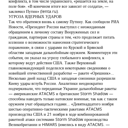
конфликта, в том числе украинского, «решается на земле, на
поле боя». «В конечном итоге все зависит от солдата», —
заключил Путин» (lenta.ru).
УГРОЗА ЯДЕРНЫХ УДАРОВ
Так что обратимся вновь к самому Путину. Как сообщили РИА
Новости, «Президент России выступил с неожиданным
обращением к личному составу Вооруженных сил и
гражданам, партнерам страны и тем, «кто продолжает питать
иллюзии о возможности нанесения стратегического
поражения», в связи с ударами по Курской и Брянской
областям западным дальнобойным оружием. Комментируя эти
события, он указал на угрозу глобального конфликта, к
которому ведут действия США. Также Верховный
главнокомандующий поделился некоторыми сведениями о
новейшей отечественной разработке — ракете «Орешник»...
Несколько дней назад США и западные союзники разрешили
Киеву удары вглубь России. Аналитики неоднократно
подчеркивали, что переданные Украине дальнобойные ракеты
— американские ATACMS и британские Storm Shadow —
способны наводить только натовские военные, так как с таким
оружием учат обращаться годами... «Девятнадцатого ноября
шестью оперативно-тактическими ракетами ATACMS
производства США и 21 ноября в ходе комбинированной
ракетной атаки системами Storm Shadow производства
Великобритании и HIMARS (имелись в виду ATACMS. —