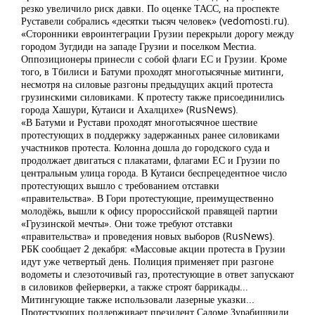
резко увеличило риск давки. По оценке ТАСС, на проспекте
Руставели собрались «десятки тысяч человек» (vedomosti.ru).
«Сторонники евроинтеграции Грузии перекрыли дорогу между
городом Зугдиди на западе Грузии и поселком Местиа.
Оппозиционеры принесли с собой флаги ЕС и Грузии. Кроме
того, в Тбилиси и Батуми проходят многотысячные митинги,
несмотря на силовые разгоны предыдущих акций протеста
грузинскими силовиками. К протесту также присоединились
города Хашури, Кутаиси и Ахалцихе» (RusNews).
«В Батуми и Рустави проходят многотысячное шествие
протестующих в поддержку задержанных ранее силовиками
участников протеста. Колонна дошла до городского суда и
продолжает двигаться с плакатами, флагами ЕС и Грузии по
центральным улица города. В Кутаиси беспрецедентное число
протестующих вышло с требованием отставки
«правительства». В Гори протестующие, преимущественно
молодёжь, вышли к офису пророссийской правящей партии
«Грузинской мечты». Они тоже требуют отставки
«правительства» и проведения новых выборов (RusNews).
РБК сообщает 2 декабря: «Массовые акции протеста в Грузии
идут уже четвертый день. Полиция применяет при разгоне
водометы и слезоточивый газ, протестующие в ответ запускают
в силовиков фейерверки, а также строят баррикады...
Митингующие также использовали лазерные указки...
Протестующих поддерживает президент Саломе Зурабишвили,