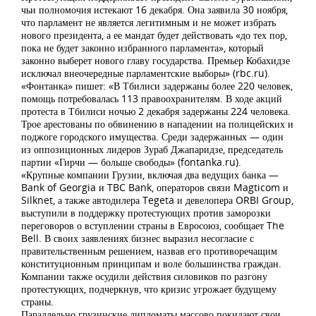
чьи полномочия истекают 16 декабря. Она заявила 30 ноября,
что парламент не является легитимным и не может избрать
нового президента, а ее мандат будет действовать «до тех пор,
пока не будет законно избранного парламента», который
законно выберет нового главу государства. Премьер Кобахидзе
исключал внеочередные парламентские выборы» (rbc.ru).
«Фонтанка» пишет: «В Тбилиси задержаны более 220 человек,
помощь потребовалась 113 правоохранителям. В ходе акций
протеста в Тбилиси ночью 2 декабря задержаны 224 человека.
Трое арестованы по обвинению в нападении на полицейских и
поджоге городского имущества. Среди задержанных — один
из оппозиционных лидеров Зураб Джапаридзе, председатель
партии «Гирчи — больше свободы» (fontanka.ru).
«Крупные компании Грузии, включая два ведущих банка —
Bank of Georgia и TBC Bank, операторов связи Magticom и
Silknet, а также автодилера Tegeta и девелопера ORBI Group,
выступили в поддержку протестующих против заморозки
переговоров о вступлении страны в Евросоюз, сообщает The
Bell. В своих заявлениях бизнес выразил несогласие с
правительственным решением, назвав его противоречащим
конституционным принципам и воле большинства граждан.
Компании также осудили действия силовиков по разгону
протестующих, подчеркнув, что кризис угрожает будущему
страны.
Параллельно грузинские дипломаты массово покидают свои