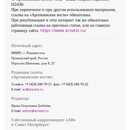
П2436
При перепечатке и при другом использовании материалов,
ссылка на «Арсеньевские вести» обязательна.
При републикации в сети интернет так же обязательна
работающая ссылка на оригинал статьи, или на главную
страницу сайта:
https://www.arsvest.ru/
Почтовый адрес:
690091
, г.
Владивосток
,
Приморский край
,
Россия
.
Переулок Шевченко
, дом 9, 27
Редакция газеты
«
Арсеньевские вести
»:
Телефон:
+7 (423) 240-70-21
, факс:
+7 (423) 240-70-22
E-mail:
av@arsvest.ru
Редактор:
Ирина Георгиевна Гребнёва,
E-mail:
editor@arsvest.ru
Собственный корреспондент «АВ»
в Санкт-Петербурге: