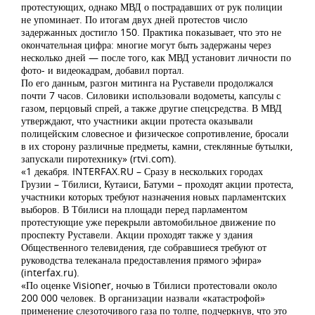
протестующих, однако МВД о пострадавших от рук полиции
не упоминает. По итогам двух дней протестов число
задержанных достигло 150. Практика показывает, что это не
окончательная цифра: многие могут быть задержаны через
несколько дней — после того, как МВД установит личности по
фото- и видеокадрам, добавил портал.
По его данным, разгон митинга на Руставели продолжался
почти 7 часов. Силовики использовали водометы, капсулы с
газом, перцовый спрей, а также другие спецсредства. В МВД
утверждают, что участники акции протеста оказывали
полицейским словесное и физическое сопротивление, бросали
в их сторону различные предметы, камни, стеклянные бутылки,
запускали пиротехнику» (rtvi.com).
«1 декабря. INTERFAX.RU – Сразу в нескольких городах
Грузии – Тбилиси, Кутаиси, Батуми – проходят акции протеста,
участники которых требуют назначения новых парламентских
выборов. В Тбилиси на площади перед парламентом
протестующие уже перекрыли автомобильное движение по
проспекту Руставели. Акции проходят также у здания
Общественного телевидения, где собравшиеся требуют от
руководства телеканала предоставления прямого эфира»
(interfax.ru).
«По оценке Visioner, ночью в Тбилиси протестовали около
200 000 человек. В организации назвали «катастрофой»
применение слезоточивого газа по толпе, подчеркнув, что это