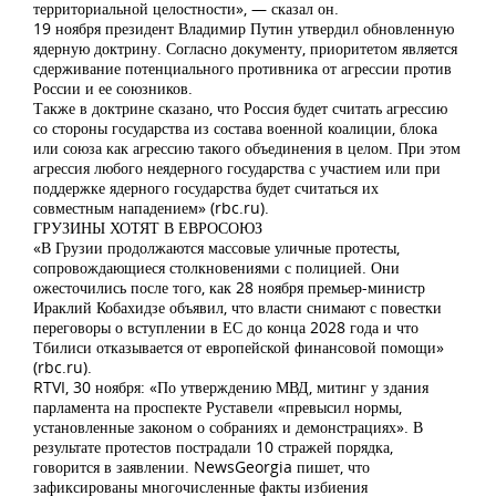
территориальной целостности», — сказал он.
19 ноября президент Владимир Путин утвердил обновленную
ядерную доктрину. Согласно документу, приоритетом является
сдерживание потенциального противника от агрессии против
России и ее союзников.
Также в доктрине сказано, что Россия будет считать агрессию
со стороны государства из состава военной коалиции, блока
или союза как агрессию такого объединения в целом. При этом
агрессия любого неядерного государства с участием или при
поддержке ядерного государства будет считаться их
совместным нападением» (rbc.ru).
ГРУЗИНЫ ХОТЯТ В ЕВРОСОЮЗ
«В Грузии продолжаются массовые уличные протесты,
сопровождающиеся столкновениями с полицией. Они
ожесточились после того, как 28 ноября премьер-министр
Ираклий Кобахидзе объявил, что власти снимают с повестки
переговоры о вступлении в ЕС до конца 2028 года и что
Тбилиси отказывается от европейской финансовой помощи»
(rbc.ru).
RTVI, 30 ноября: «По утверждению МВД, митинг у здания
парламента на проспекте Руставели «превысил нормы,
установленные законом о собраниях и демонстрациях». В
результате протестов пострадали 10 стражей порядка,
говорится в заявлении. NewsGeorgia пишет, что
зафиксированы многочисленные факты избиения