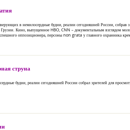
атия
 верующих в немилосердные будни, реалии сегодняшней России, собрав 
, Грузии. Кино, выпущенное HBO, CNN – документальным взглядом моло
успешного оппозиционера, персоны non grata у главного охранника кре
рная струна
ердные будни, реалии сегодняшней России собрал зрителей для просмот
ии