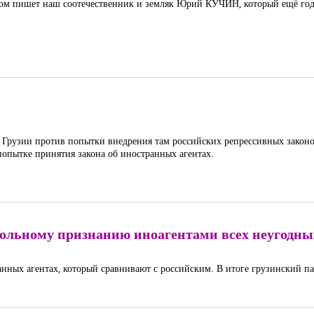
ом пишет наш соотечественник и земляк Юрий КУЧИН, который ещё год
 Грузии против попытки внедрения там российских репрессивных законов
попытке принятия закона об иностранных агентах.
рольному признанию иноагентами всех неугодны
анных агентах, который сравнивают с российским. В итоге грузинский 