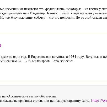
е насмешники называют это «радионяней», некоторые – «в гостях у сказк
когда президент наш Владимир Путин в прямом эфире по телику отвечает
Ну там ёлку, платьице, собачку – кто что попросит. Но до этой сказки е
ы
даже не один год. В Евросоюз она вступила в 1981 году. Вступила и нач
нам и банкам ЕС – 230 миллиардов. Евро, конечно.
 на «Арсеньевские вести» обязательна.
я ссылка на оригинал статьи, или на главную страницу сайта:
https://w