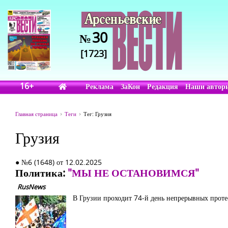
30
№
[1723]
16+
Реклама
ЗаКон
Редакция
Наши автор
Главная страница
Теги
Тег: Грузия
Грузия
● №6 (1648) от 12.02.2025
Политика:
"МЫ НЕ ОСТАНОВИМСЯ"
RusNews
В Грузии проходит 74-й день непрерывных проте