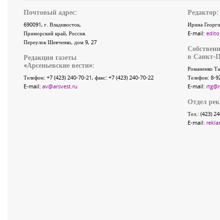
Почтовый адрес:
Редактор:
690091
, г.
Владивосток
,
Ирина Георги
Приморский край
,
Россия
.
E-mail:
edito
Переулок Шевченко
, дом 9, 27
Собственн
в Санкт-П
Редакция газеты
«
Арсеньевские вести
»:
Романенко Та
Телефон:
+7 (423) 240-70-21
, факс:
+7 (423) 240-70-22
Телефон: 8-9
E-mail:
av@arsvest.ru
E-mail:
rtg@
Отдел ре
Тел.: (423) 2
E-mail:
rekla