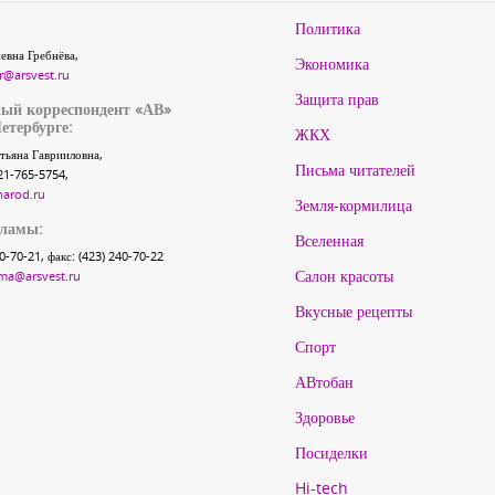
Политика
евна Гребнёва,
Экономика
r@arsvest.ru
Защита прав
ый корреспондент «АВ»
етербурге:
ЖКХ
тьяна Гаврииловна,
Письма читателей
21-765-5754,
narod.ru
Земля-кормилица
кламы:
Вселенная
40-70-21, факс: (423) 240-70-22
Салон красоты
ma@arsvest.ru
Вкусные рецепты
Спорт
АВтобан
Здоровье
Посиделки
Hi-tech