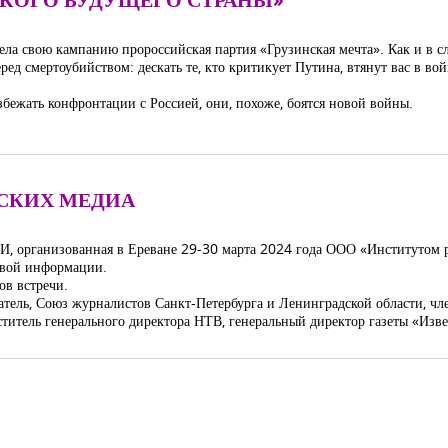
ела свою кампанию пророссийская партия «Грузинская мечта». Как и в с
ред смертоубийством: дескать те, кто критикует Путина, втянут вас в вой
збежать конфронтации с Россией, они, похоже, боятся новой войны.
СКИХ МЕДИА
И, организованная в Ереване 29-30 марта 2024 года ООО «Институтом р
вой информации​.
ов встречи.
атель, Союз журналистов Санкт-Петербурга и Ленинградской области, чле
ститель генерального директора НТВ, генеральный директор газеты «Изв