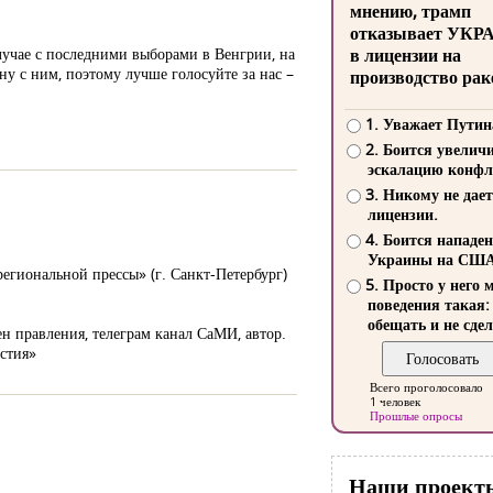
мнению, трамп
отказывает УКР
лучае с последними выборами в Венгрии, на
в лицензии на
ну с ним, поэтому лучше голосуйте за нас –
производство рак
1. Уважает Путин
2. Боится увелич
эскалацию конфл
3. Никому не дает
лицензии.
4. Боится нападе
Украины на СШ
егиональной прессы» (г. Санкт-Петербург)
5. Просто у него 
поведения такая:
обещать и не сдел
н правления, телеграм канал СаМИ, автор.
естия»
Всего проголосовало
1 человек
Прошлые опросы
Наши проект