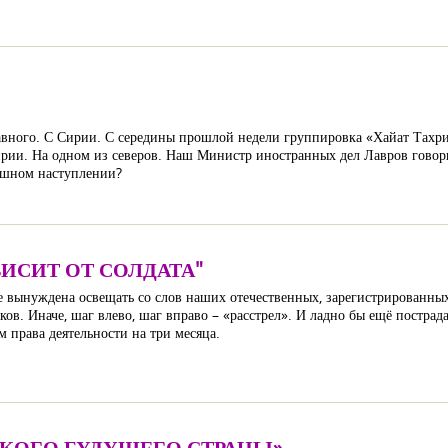
главного. С Сирии. С середины прошлой недели группировка «Хайат Тах
ирии. На одном из северов. Наш Министр иностранных дел Лавров говор
пешном наступлении?
ВИСИТ ОТ СОЛДАТА"
ире вынуждена освещать со слов наших отечественных, зарегистрированны
. Иначе, шаг влево, шаг вправо – «расстрел». И ладно бы ещё пострадал
м права деятельности на три месяца.
СКОГО БУДУЩЕГО СТРАНЫ»