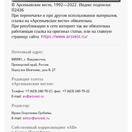
© Арсеньевские вести, 1992—2022. Индекс подписки:
П2436
При перепечатке и при другом использовании материалов,
ссылка на «Арсеньевские вести» обязательна.
При републикации в сети интернет так же обязательна
работающая ссылка на оригинал статьи, или на главную
страницу сайта:
https://www.arsvest.ru/
Почтовый адрес:
690091
, г.
Владивосток
,
Приморский край
,
Россия
.
Переулок Шевченко
, дом 9, 27
Редакция газеты
«
Арсеньевские вести
»:
Телефон:
+7 (423) 240-70-21
, факс:
+7 (423) 240-70-22
E-mail:
av@arsvest.ru
Редактор:
Ирина Георгиевна Гребнёва,
E-mail:
editor@arsvest.ru
Собственный корреспондент «АВ»
в Санкт-Петербурге: