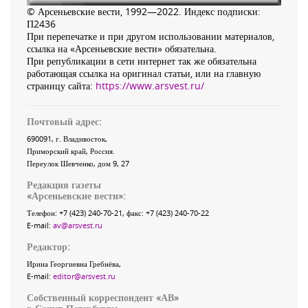
© Арсеньевские вести, 1992—2022. Индекс подписки:
П2436
При перепечатке и при другом использовании материалов,
ссылка на «Арсеньевские вести» обязательна.
При републикации в сети интернет так же обязательна
работающая ссылка на оригинал статьи, или на главную
страницу сайта:
https://www.arsvest.ru/
Почтовый адрес:
690091
, г.
Владивосток
,
Приморский край
,
Россия
.
Переулок Шевченко
, дом 9, 27
Редакция газеты
«
Арсеньевские вести
»:
Телефон:
+7 (423) 240-70-21
, факс:
+7 (423) 240-70-22
E-mail:
av@arsvest.ru
Редактор:
Ирина Георгиевна Гребнёва,
E-mail:
editor@arsvest.ru
Собственный корреспондент «АВ»