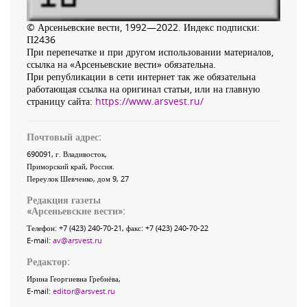
© Арсеньевские вести, 1992—2022. Индекс подписки:
П2436
При перепечатке и при другом использовании материалов,
ссылка на «Арсеньевские вести» обязательна.
При републикации в сети интернет так же обязательна
работающая ссылка на оригинал статьи, или на главную
страницу сайта:
https://www.arsvest.ru/
Почтовый адрес:
690091
, г.
Владивосток
,
Приморский край
,
Россия
.
Переулок Шевченко
, дом 9, 27
Редакция газеты
«
Арсеньевские вести
»:
Телефон:
+7 (423) 240-70-21
, факс:
+7 (423) 240-70-22
E-mail:
av@arsvest.ru
Редактор:
Ирина Георгиевна Гребнёва,
E-mail:
editor@arsvest.ru