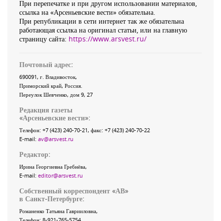
При перепечатке и при другом использовании материалов,
ссылка на «Арсеньевские вести» обязательна.
При републикации в сети интернет так же обязательна
работающая ссылка на оригинал статьи, или на главную
страницу сайта:
https://www.arsvest.ru/
Почтовый адрес:
690091
, г.
Владивосток
,
Приморский край
,
Россия
.
Переулок Шевченко
, дом 9, 27
Редакция газеты
«
Арсеньевские вести
»:
Телефон:
+7 (423) 240-70-21
, факс:
+7 (423) 240-70-22
E-mail:
av@arsvest.ru
Редактор:
Ирина Георгиевна Гребнёва,
E-mail:
editor@arsvest.ru
Собственный корреспондент «АВ»
в Санкт-Петербурге:
Романенко Татьяна Гаврииловна,
Телефон: 8-921-765-5754,