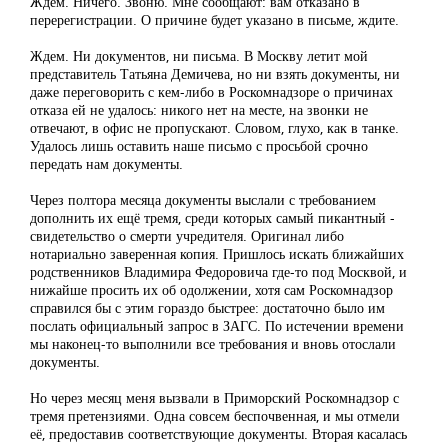
Ждем. Ничего. Звоню. Мне сообщают: вам отказано в
перерегистрации. О причине будет указано в письме, ждите.
Ждем. Ни документов, ни письма. В Москву летит мой
представитель Татьяна Демичева, но ни взять документы, ни
даже переговорить с кем-либо в Роскомнадзоре о причинах
отказа ей не удалось: никого нет на месте, на звонки не
отвечают, в офис не пропускают. Словом, глухо, как в танке.
Удалось лишь оставить наше письмо с просьбой срочно
передать нам документы.
Через полтора месяца документы выслали с требованием
дополнить их ещё тремя, среди которых самый пикантный -
свидетельство о смерти учредителя. Оригинал либо
нотариально заверенная копия. Пришлось искать ближайших
родственников Владимира Федоровича где-то под Москвой, и
нижайше просить их об одолжении, хотя сам Роскомнадзор
справился бы с этим гораздо быстрее: достаточно было им
послать официальный запрос в ЗАГС. По истечении времени
мы наконец-то выполнили все требования и вновь отослали
документы.
Но через месяц меня вызвали в Приморский Роскомнадзор с
тремя претензиями. Одна совсем беспочвенная, и мы отмели
её, предоставив соответствующие документы. Вторая касалась