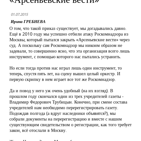
01.07.2015
Ирина ГРЕБНЕВА
О том, что такой приказ существует, мы догадывались давно.
Ещё в 2010 году мы успешно отбили атаку Роскомнадзора из
Москвы, который пытался закрыть «Арсеньевские вести» через
суд. А поскольку сам Роскомнадзор мы никоим образом не
задевали, то совершенно ясно, что эта организация всего лишь
инструмент, с помощью которого нас пытались устранить.
Но если тогда против нас играл лишь один инструмент, то
теперь, спустя пять лет, на сцену вышел целый оркестр. И
первую скрипку в нем играет все тот же Роскомнадзор.
Да и повод у него уж очень удобный (на их взгляд). В
прошлом году скончался один из трех учредителей газеты -
Владимир Федорович Трубицын. Конечно, при смене состава
учредителей нам необходимо перерегистрировать газету.
Подождав полгода (а вдруг наследники объявятся?), мы
собрали документы на перерегистрацию и вместе с нашим
существующим свидетельством о регистрации, как того требует
закон, всё отослали в Москву.