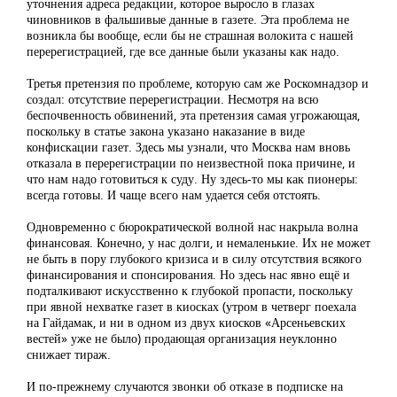
уточнения адреса редакции, которое выросло в глазах
чиновников в фальшивые данные в газете. Эта проблема не
возникла бы вообще, если бы не страшная волокита с нашей
перерегистрацией, где все данные были указаны как надо.
Третья претензия по проблеме, которую сам же Роскомнадзор и
создал: отсутствие перерегистрации. Несмотря на всю
беспочвенность обвинений, эта претензия самая угрожающая,
поскольку в статье закона указано наказание в виде
конфискации газет. Здесь мы узнали, что Москва нам вновь
отказала в перерегистрации по неизвестной пока причине, и
что нам надо готовиться к суду. Ну здесь-то мы как пионеры:
всегда готовы. И чаще всего нам удается себя отстоять.
Одновременно с бюрократической волной нас накрыла волна
финансовая. Конечно, у нас долги, и немаленькие. Их не может
не быть в пору глубокого кризиса и в силу отсутствия всякого
финансирования и спонсирования. Но здесь нас явно ещё и
подталкивают искусственно к глубокой пропасти, поскольку
при явной нехватке газет в киосках (утром в четверг поехала
на Гайдамак, и ни в одном из двух киосков «Арсеньевских
вестей» уже не было) продающая организация неуклонно
снижает тираж.
И по-прежнему случаются звонки об отказе в подписке на