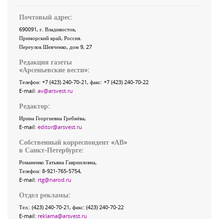
Почтовый адрес:
690091
, г.
Владивосток
,
Приморский край
,
Россия
.
Переулок Шевченко
, дом 9, 27
Редакция газеты
«
Арсеньевские вести
»:
Телефон:
+7 (423) 240-70-21
, факс:
+7 (423) 240-70-22
E-mail:
av@arsvest.ru
Редактор:
Ирина Георгиевна Гребнёва,
E-mail:
editor@arsvest.ru
Собственный корреспондент «АВ»
в Санкт-Петербурге:
Романенко Татьяна Гаврииловна,
Телефон: 8-921-765-5754,
E-mail:
rtg@narod.ru
Отдел рекламы:
Тел.: (423) 240-70-21, факс: (423) 240-70-22
E-mail:
reklama@arsvest.ru