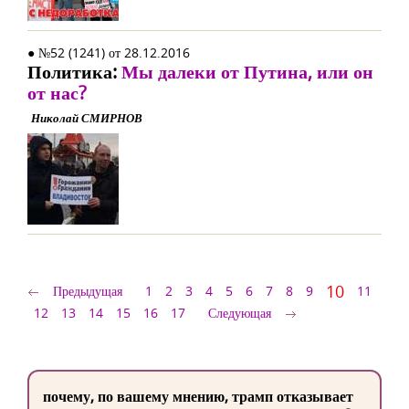
● №52 (1241) от 28.12.2016
Политика:
Мы далеки от Путина, или он
от нас?
Николай СМИРНОВ
10
Предыдущая
1
2
3
4
5
6
7
8
9
11
12
13
14
15
16
17
Следующая
почему, по вашему мнению, трамп отказывает