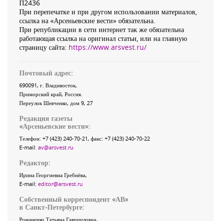
П2436
При перепечатке и при другом использовании материалов,
ссылка на «Арсеньевские вести» обязательна.
При републикации в сети интернет так же обязательна
работающая ссылка на оригинал статьи, или на главную
страницу сайта:
https://www.arsvest.ru/
Почтовый адрес:
690091
, г.
Владивосток
,
Приморский край
,
Россия
.
Переулок Шевченко
, дом 9, 27
Редакция газеты
«
Арсеньевские вести
»:
Телефон:
+7 (423) 240-70-21
, факс:
+7 (423) 240-70-22
E-mail:
av@arsvest.ru
Редактор:
Ирина Георгиевна Гребнёва,
E-mail:
editor@arsvest.ru
Собственный корреспондент «АВ»
в Санкт-Петербурге:
Романенко Татьяна Гаврииловна,