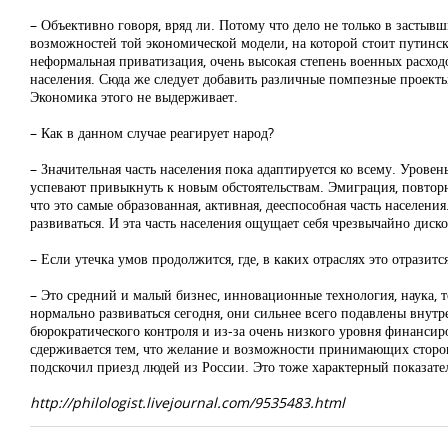
– Объективно говоря, вряд ли. Потому что дело не только в застывш
возможностей той экономической модели, на которой стоит путински
неформальная приватизация, очень высокая степень военных расход
населения. Сюда же следует добавить различные помпезные проекты
Экономика этого не выдерживает.
– Как в данном случае реагирует народ?
– Значительная часть населения пока адаптируется ко всему. Урове
успевают привыкнуть к новым обстоятельствам. Эмиграция, повторю
что это самые образованная, активная, дееспособная часть населени
развиваться. И эта часть населения ощущает себя чрезвычайно диск
– Если утечка умов продолжится, где, в каких отраслях это отразитс
– Это средний и малый бизнес, инновационные технология, наука, т
нормально развиваться сегодня, они сильнее всего подавлены внутре
бюрократического контроля и из-за очень низкого уровня финансир
сдерживается тем, что желание и возможности принимающих сторон 
подскочил приезд людей из России. Это тоже характерный показате
http://philologist.livejournal.com/9535483.html