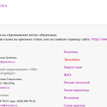
ЛОСА
 на «Арсеньевские вести» обязательна.
я ссылка на оригинал статьи, или на главную страницу сайта:
https://w
Политика
евна Гребнёва,
Экономика
r@arsvest.ru
Защита прав
ый корреспондент «АВ»
етербурге:
ЖКХ
тьяна Гаврииловна,
Письма читателей
21-765-5754,
narod.ru
Земля-кормилица
кламы:
Вселенная
40-70-21, факс: (423) 240-70-22
Салон красоты
ma@arsvest.ru