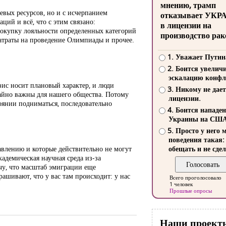
мнению, трамп
ьевых ресурсов, но и с исчерпанием
отказывает УКР
ций и всё, что с этим связано:
в лицензии на
покупку лояльности определенных категорий
производство рак
затраты на проведение Олимпиады и прочее.
1. Уважает Путин
2. Боится увелич
эскалацию конфл
зис носит плановый характер, и люди
3. Никому не дает
чайно важны для нашего общества. Потому
лицензии.
тоянии подниматься, последовательно
4. Боится нападе
Украины на СШ
5. Просто у него 
поведения такая:
давлению и которые действительно не могут
обещать и не сдел
кадемическая научная среда из-за
чу, что масштаб эмиграции еще
ашивают, что у вас там происходит: у нас
Всего проголосовало
1 человек
Прошлые опросы
Наши проект