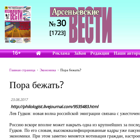
30
№
[1723]
16+
Реклама
ЗаКон
Редакция
Наши автор
Главная страница
Экономика
Пора бежать?
Пора бежать?
23.08.2017
http://philologist.livejournal.com/9535483.html
Лев Гудков: новая волна российской эмиграции связана с ужесточе
Россию вскоре вполне может накрыть одна из крупнейших за после
Гудков. По его словам, высококвалифицированные кадры уже пакуют
экономики. При этом заметно меняется мотивация граждан, настрое