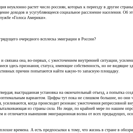
дня неуклонно растет число россиян, которых к переезду в другие страны
ение доходов и усугубляющееся социальное расслоение населения. Об это
службе «Голоса Америки».
грядущего очередного всплеска эмиграции в России?
 и связана она, во-первых, с ужесточением внутренней ситуации, усиле
ся здесь признания, статуса, имеющие собственность, но не видящие зд
ъективных причин попытаются найти какую-то запасную площадку.
вердая, выстраданная установка на окончательный отъезд, а попытка созд
тся оптимальным вариантом. Цифры тут пока не слишком большие, но они 
, усиливаются, когда происходит резонанс ужесточения репрессивной в
выталкивающая из страны сила. Но люди, по крайней мере по нашим опрос
им и отличается нынешняя эмиграционная волна от всех предыдущих, осо
 плохие времена. А есть предпосылки к тому, что жизнь в стране в обоз