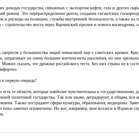
их доходах государства, связанных с экспортом нефти, газа и других сыр
й режим. Это перераспределение ренты, создание гигантских госкорпора
ов и расходы на полицию, службы внутренней безопасности, а также на 
 – строительство моста через Керченский пролив и нового космодрома, 
нь запросов у большинства людей невысокий еще с советских времен. Кри
, затрагивает не очень большие контингенты населения, но они чрезвы
я. Можно сказать, это дрожжи российского теста. Без них страна не в сос
омфортно.
я в первую очередь?
о есть те области, которые наиболее чувствительны к государственному 
нней политикой государства. Так или иначе, деградирует, в общем, вся а
ования. Также пострадают сферы культуры, образования, медицины. Заме
пока заметно ограничены. Но вот, например, мои коллеги в Израиле спр
ль.