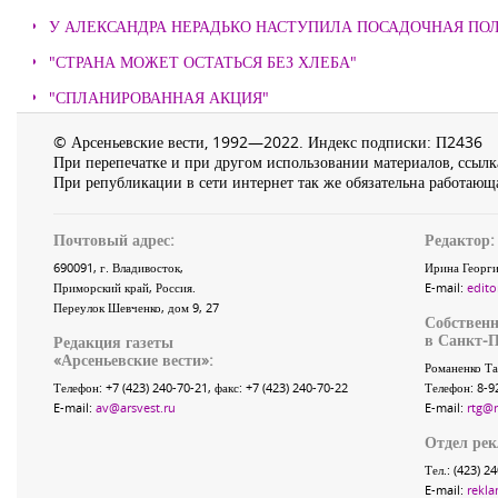
У АЛЕКСАНДРА НЕРАДЬКО НАСТУПИЛА ПОСАДОЧНАЯ ПО
"СТРАНА МОЖЕТ ОСТАТЬСЯ БЕЗ ХЛЕБА"
"СПЛАНИРОВАННАЯ АКЦИЯ"
© Арсеньевские вести, 1992—2022. Индекс подписки: П2436
При перепечатке и при другом использовании материалов, ссылка
При републикации в сети интернет так же обязательна работающа
Почтовый адрес:
Редактор:
690091
, г.
Владивосток
,
Ирина Георги
Приморский край
,
Россия
.
E-mail:
edito
Переулок Шевченко
, дом 9, 27
Собственн
в Санкт-П
Редакция газеты
«
Арсеньевские вести
»:
Романенко Та
Телефон:
+7 (423) 240-70-21
, факс:
+7 (423) 240-70-22
Телефон: 8-9
E-mail:
av@arsvest.ru
E-mail:
rtg@
Отдел ре
Тел.: (423) 2
E-mail:
rekla