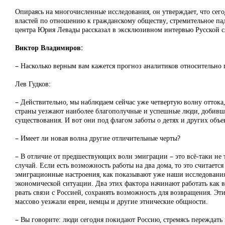
Опираясь на многочисленные исследования, он утверждает, что сего
властей по отношению к гражданскому обществу, стремительное пад
центра Юрия Левады рассказал в эксклюзивном интервью Русской 
Виктор Владимиров:
– Насколько верным вам кажется прогноз аналитиков относительно 
Лев Гудков:
– Действительно, мы наблюдаем сейчас уже четвертую волну оттока,
страны уезжают наиболее благополучные и успешные люди, добившие
существования. И вот они под флагом заботы о детях и других об
– Имеет ли новая волна другие отличительные черты?
– В отличие от предшествующих волн эмиграции – это всё-таки не т
случай. Если есть возможность работы на два дома, то это считае
эмиграционные настроения, как показывают уже наши исследования
экономической ситуации. Два этих фактора начинают работать как 
рвать связи с Россией, сохранять возможность для возвращения. Эт
массово уезжали евреи, немцы и другие этнические общности.
– Вы говорите: люди сегодня покидают Россию, стремясь переждать