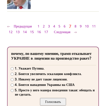
7
Предыдущая
1
2
3
4
5
6
8
9
10
11
12
13
14
15
16
17
Следующая
почему, по вашему мнению, трамп отказывает
УКРАИНЕ в лицензии на производство ракет?
1. Уважает Путина.
2. Боится увеличить эскалацию конфликта.
3. Никому не дает такие лицензии.
4. Боится нападения Украины на США
5. Просто у него манера поведения такая: обещать и
не сделать.