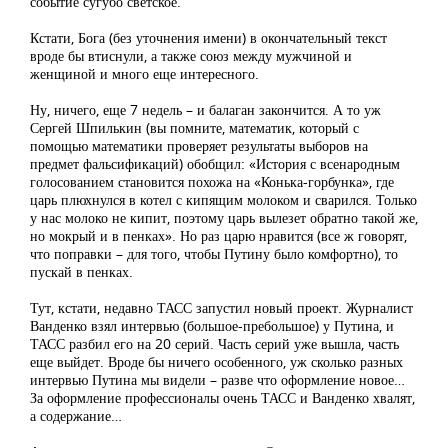
событие сугубо светское.
Кстати, Бога (без уточнения имени) в окончательный текст
вроде бы втиснули, а также союз между мужчиной и
женщиной и много еще интересного.
Ну, ничего, еще 7 недель – и балаган закончится. А то уж
Сергей Шпилькин (вы помните, математик, который с
помощью математики проверяет результаты выборов на
предмет фальсификаций) обобщил: «История с всенародным
голосованием становится похожа на «Конька-горбунка», где
царь плюхнулся в котел с кипящим молоком и сварился. Только
у нас молоко не кипит, поэтому царь вылезет обратно такой же,
но мокрый и в пенках». Но раз царю нравится (все ж говорят,
что поправки – для того, чтобы Путину было комфортно), то
пускай в пенках.
Тут, кстати, недавно ТАСС запустил новый проект. Журналист
Ванденко взял интервью (большое-пребольшое) у Путина, и
ТАСС разбил его на 20 серий. Часть серий уже вышла, часть
еще выйдет. Вроде бы ничего особенного, уж сколько разных
интервью Путина мы видели – разве что оформление новое…
За оформление профессионалы очень ТАСС и Ванденко хвалят,
а содержание…