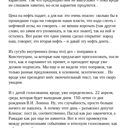
не слишком заметно, но если карантин продлится…
Цена на нефть падает, а для нас это очень опасно: сколько бы в
прошедшие годы ни говорили наши власти, что надо слезть с
нефтяной иглы, но говорить – не мешки ворочать (там другое
слово, но зачем его упоминать, и так все знают), так на ней и
остались. Вот разве что один умник сделал открытие: народ
наш, говорит, это вторая нефть – и давай эту нефть доить…
Из сугубо внутренних (пока что) дел – поправки в
Конституцию, за которые нам предлагают проголосовать, после
того, как и парламент их примет, и президент вроде уже
должен подписать. Мы еще и не видели этих поправок, так
только разные предложения, в основном, экзотические… Но
вроде уже президент внёс окончательный текст, так что скоро
увидим.
И с датой голосования, вроде, уже определились. 22 апреля,
среда, которая будет выходным днем. 150-летие со дня
рождения В.И. Ленина. Ну, это случайность, просто больше
ничего не нашлось. А почему этот день – разъяснил депутат
Клишас: пост (и, соответственно, Пасха) как раз закончится, а
Рамадан как раз еще не начнется. Вот в этот промежуток
между религиозными событиями и втиснули голосование, как