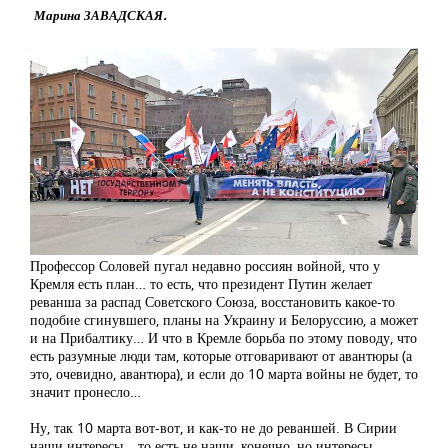
Марина ЗАВАДСКАЯ.
Профессор Соловей пугал недавно россиян войной, что у
Кремля есть план… то есть, что президент Путин желает
реванша за распад Советского Союза, восстановить какое-то
подобие сгинувшего, планы на Украину и Белоруссию, а может
и на Прибалтику… И что в Кремле борьба по этому поводу, что
есть разумные люди там, которые отговаривают от авантюры (а
это, очевидно, авантюра), и если до 10 марта войны не будет, то
значит пронесло…
Ну, так 10 марта вот-вот, и как-то не до реваншей. В Сирии
наши интересы… то есть не наши, конечно, но интересы