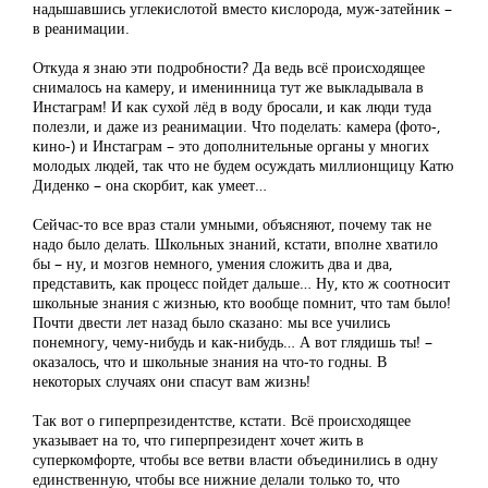
надышавшись углекислотой вместо кислорода, муж-затейник –
в реанимации.
Откуда я знаю эти подробности? Да ведь всё происходящее
снималось на камеру, и именинница тут же выкладывала в
Инстаграм! И как сухой лёд в воду бросали, и как люди туда
полезли, и даже из реанимации. Что поделать: камера (фото-,
кино-) и Инстаграм – это дополнительные органы у многих
молодых людей, так что не будем осуждать миллионщицу Катю
Диденко – она скорбит, как умеет…
Сейчас-то все враз стали умными, объясняют, почему так не
надо было делать. Школьных знаний, кстати, вполне хватило
бы – ну, и мозгов немного, умения сложить два и два,
представить, как процесс пойдет дальше… Ну, кто ж соотносит
школьные знания с жизнью, кто вообще помнит, что там было!
Почти двести лет назад было сказано: мы все учились
понемногу, чему-нибудь и как-нибудь… А вот глядишь ты! –
оказалось, что и школьные знания на что-то годны. В
некоторых случаях они спасут вам жизнь!
Так вот о гиперпрезидентстве, кстати. Всё происходящее
указывает на то, что гиперпрезидент хочет жить в
суперкомфорте, чтобы все ветви власти объединились в одну
единственную, чтобы все нижние делали только то, что