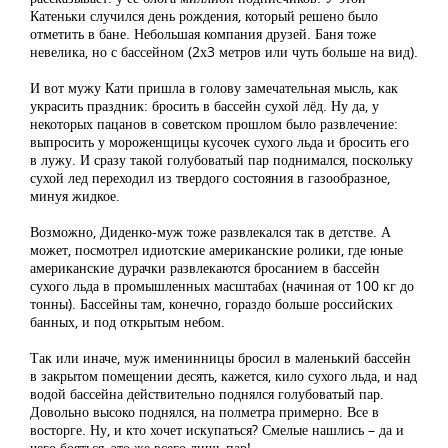
Катеньки случился день рождения, который решено было
отметить в бане. Небольшая компания друзей. Баня тоже
невелика, но с бассейном (2х3 метров или чуть больше на вид).
И вот мужу Кати пришла в голову замечательная мысль, как
украсить праздник: бросить в бассейн сухой лёд. Ну да, у
некоторых пацанов в советском прошлом было развлечение:
выпросить у мороженщицы кусочек сухого льда и бросить его
в лужу. И сразу такой голубоватый пар поднимался, поскольку
сухой лед переходил из твердого состояния в газообразное,
минуя жидкое.
Возможно, Диденко-муж тоже развлекался так в детстве. А
может, посмотрел идиотские американские ролики, где юные
американские дурачки развлекаются бросанием в бассейн
сухого льда в промышленных масштабах (начиная от 100 кг до
тонны). Бассейны там, конечно, гораздо больше российских
банных, и под открытым небом.
Так или иначе, муж именинницы бросил в маленький бассейн
в закрытом помещении десять, кажется, кило сухого льда, и над
водой бассейна действительно поднялся голубоватый пар.
Довольно высоко поднялся, на полметра примерно. Все в
восторге. Ну, и кто хочет искупаться? Смелые нашлись – да и
чего бояться, это же всего лишь пар!