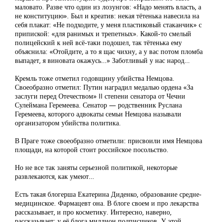
маловато. Разве что один из лозунгов: «Надо менять власть, а
не конституцию». Был и креатив: некая тётенька навесила на
себя плакат: «Не подходите, у меня пластиковый стаканчик» с
припиской: «для ранимых и трепетных». Какой-то смелый
полицейский к ней всё-таки подошел, так тётенька ему
объяснила: «Отойдите, а то я щас чихну, а у вас потом пломба
выпадет, я виновата окажусь…» Заботливый у нас народ…
Кремль тоже отметил годовщину убийства Немцова.
Своеобразно отметил: Путин наградил медалью ордена «За
заслуги перед Отечеством» II степени сенатора от Чечни
Сулеймана Геремеева. Сенатор — родственник Руслана
Геремеева, которого адвокаты семьи Немцова называли
организатором убийства политика.
В Праге тоже своеобразно отметили: присвоили имя Немцова
площади, на которой стоит российское посольство.
Но не все так заняты серьезной политикой, некоторые
развлекаются, как умеют…
Есть такая блогерша Екатерина Диденко, образование средне-
медицинское. Фармацевт она. В блоге своем и про лекарства
рассказывает, и про косметику. Интересно, наверно,
рассказывает: у её блога миллион подписчиков. У этой