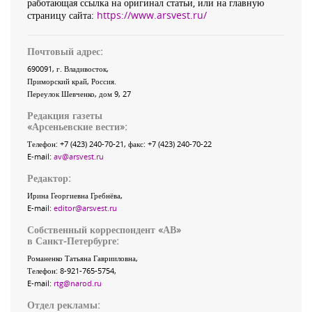
работающая ссылка на оригинал статьи, или на главную
страницу сайта:
https://www.arsvest.ru/
Почтовый адрес:
690091
, г.
Владивосток
,
Приморский край
,
Россия
.
Переулок Шевченко
, дом 9, 27
Редакция газеты
«
Арсеньевские вести
»:
Телефон:
+7 (423) 240-70-21
, факс:
+7 (423) 240-70-22
E-mail:
av@arsvest.ru
Редактор:
Ирина Георгиевна Гребнёва,
E-mail:
editor@arsvest.ru
Собственный корреспондент «АВ»
в Санкт-Петербурге:
Романенко Татьяна Гаврииловна,
Телефон: 8-921-765-5754,
E-mail:
rtg@narod.ru
Отдел рекламы: