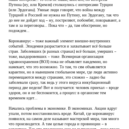
Путина (ну, или Кремля) столкнулись с интересами Турции
(или Эрдогана). Умные люди говорят, что война между
Турцией и Россией не нужна ни Путину, ни Эрдогану, так что
до нее не дойдет ход – ну, постреляют, побомбят, повзрывают, а
там и за переговоры… Пока что – да, там обострение, но
подождем…
Коронавирус – тоже важный элемент внешне-внутренних
событий. Эпидемия разрастается и захватывает всё больше
стран. Заболевших (в разных странах) всё больше, умерших –
тоже, выздоровевших – тоже. Всемирная организация
здравоохранения (ВОЗ) пока не объявляет пандемию, но
намекает, что это возможно. То там, то сям объявляется
карантин, но в нынешнем глобальном мире, где люди активно
перемещаются между странами, это сложно – ладно бы
заболевали сразу, так ведь у этого вируса инкубационный
период две недели! Вот и получается: человек приехал – вроде
здоров, он и не беспокоится, а процесс в организме тем
временем идет…
Начались проблемы в экономике. В экономиках. Акции вдруг
упали, потом восстановились вроде. Китай, где коронавирус
появился, на самом деле называют мастерской мира, там много
что производится. А там целые города и провинции – в
карантине. Так что продукцию они не выпускают – пока вроде