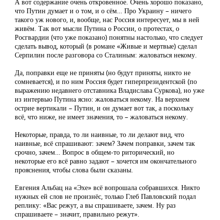
А вот содержание очень откровенное. Очень хорошо показано,
что Путин думает и о том, и о сём… Про Украину – ничего
такого уж нового, и, вообще, нас Россия интересует, мы в ней
живём. Так вот мысли Путина о России, о протестах, о
Росгвардии (что уже показано) понятны настолько, что следует
сделать вывод, который (в романе «Живые и мертвые) сделал
Серпилин после разговора со Сталиным: жаловаться некому.
Да, поправки еще не приняты (но будут приняты, никто не
сомневается), и по ним Россия будет гиперпрезидентской (по
выражению недавнего отставника Владислава Суркова), но уже
из интервью Путина ясно: жаловаться некому. На верхнем
острие вертикали – Путин, и он думает вот так, а поскольку
всё, что ниже, не имеет значения, то – жаловаться некому.
Некоторые, правда, то ли наивные, то ли делают вид, что
наивные, всё спрашивают: зачем? Зачем поправки, зачем так
срочно, зачем… Вопрос в общем-то риторический, но
некоторые его всё равно задают – хочется им окончательного
прояснения, чтобы слова были сказаны.
Евгения Альбац на «Эхе» всё вопрошала собравшихся. Никто
нужных ей слов не произнёс, только Глеб Павловский подал
реплику: «Вас режут, а вы спрашиваете, зачем. Ну раз
спрашиваете – значит, правильно режут».