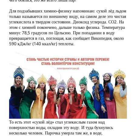
Для подзабывших химию-физику напоминаю: сухой лёд льдом
только называется по внешнему виду, на самом деле это чистая
углекислота в твердом состоянии. Диоксид углерода. СО2. На
этом с химией покончено, дальше только физика. Температура
минус 78,5 градусов по Цельсию. При попадании в воду
превращается в газ, поглощая, как сообщает Википедия, около
590 кДж/кг (140 ккал/кг) теплоты.
То есть этот «сухой лёд» стал углекислым газом над
поверхностью воды, охладив эту воду. И туда бухнулись
несколько человек. Парочка умерла там же, в воде,