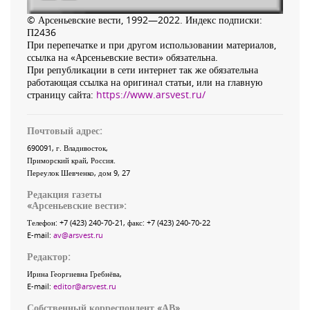
© Арсеньевские вести, 1992—2022. Индекс подписки:
П2436
При перепечатке и при другом использовании материалов,
ссылка на «Арсеньевские вести» обязательна.
При републикации в сети интернет так же обязательна
работающая ссылка на оригинал статьи, или на главную
страницу сайта:
https://www.arsvest.ru/
Почтовый адрес:
690091
, г.
Владивосток
,
Приморский край
,
Россия
.
Переулок Шевченко
, дом 9, 27
Редакция газеты
«
Арсеньевские вести
»:
Телефон:
+7 (423) 240-70-21
, факс:
+7 (423) 240-70-22
E-mail:
av@arsvest.ru
Редактор:
Ирина Георгиевна Гребнёва,
E-mail:
editor@arsvest.ru
Собственный корреспондент «АВ»