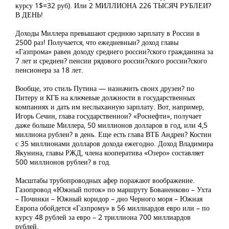
курсу 1$=32 руб). Или 2 МИЛЛИОНА 226 ТЫСЯЧ РУБЛЕИ?
В ДЕНЬ!
Доходы Миллера превышают среднюю зарплату в России в
2500 раз! Получается, что ежедневныи? доход главы
«Газпрома» равен доходу среднего россии?ского гражданина за
7 лет и среднеи? пенсии рядового россии?ского россии?ского
пенсионера за 18 лет.
Вообще, это стиль Путина — назначить своих друзеи? по
Питеру и КГБ на ключевые должности в государственных
компаниях и дать им неслыханную зарплату. Вот, например,
Игорь Сечин, глава государственнои? «Роснефти», получает
даже больше Миллера, 50 миллионов долларов в год, или 4,5
миллиона рублеи? в день. Еще есть глава ВТБ Андреи? Костин
с 35 миллионами долларов дохода ежегодно. Доход Владимира
Якунина, главы РЖД, члена кооператива «Озеро» составляет
500 миллионов рублеи? в год.
Масштабы трубопроводных афер поражают воображение.
Газопровод «Южный поток» по маршруту Бованенково – Ухта
– Починки – Южный коридор – дно Черного моря – Южная
Европа обойдется «Газпрому» в 56 миллиардов евро или – по
курсу 48 рублей за евро – 2 триллиона 700 миллиардов
рублей.