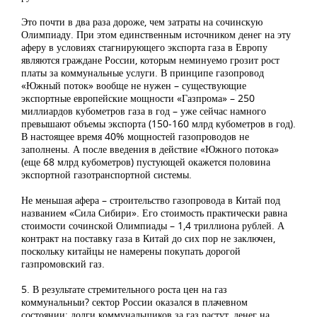
Это почти в два раза дороже, чем затраты на сочинскую
Олимпиаду. При этом единственным источником денег на эту
аферу в условиях стагнирующего экспорта газа в Европу
являются граждане России, которым неминуемо грозит рост
платы за коммунальные услуги. В принципе газопровод
«Южный поток» вообще не нужен – существующие
экспортные европейские мощности «Газпрома» – 250
миллиардов кубометров газа в год – уже сейчас намного
превышают объемы экспорта (150-160 млрд кубометров в год).
В настоящее время 40% мощностей газопроводов не
заполнены. А после введения в действие «Южного потока»
(еще 68 млрд кубометров) пустующей окажется половина
экспортной газотранспортной системы.
Не меньшая афера – строительство газопровода в Китай под
названием «Сила Сибири». Его стоимость практически равна
стоимости сочинской Олимпиады – 1,4 триллиона рублей. А
контракт на поставку газа в Китай до сих пор не заключен,
поскольку китайцы не намерены покупать дорогой
газпромовский газ.
5. В результате стремительного роста цен на газ
коммунальныи? сектор России оказался в плачевном
состоянии: долги коммунальщиков за газ растут, денег на