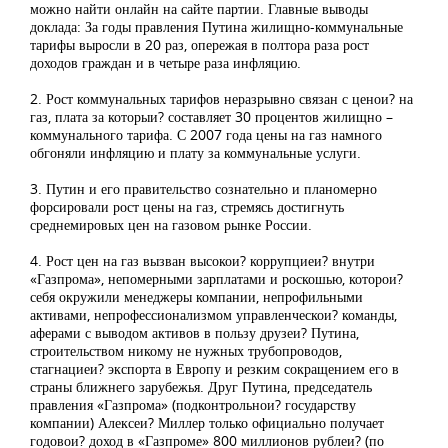
можно найти онлайн на сайте партии. Главные выводы
доклада: За годы правления Путина жилищно-коммунальные
тарифы выросли в 20 раз, опережая в полтора раза рост
доходов граждан и в четыре раза инфляцию.
2. Рост коммунальных тарифов неразрывно связан с ценои? на
газ, плата за которыи? составляет 30 процентов жилищно –
коммунального тарифа. С 2007 года цены на газ намного
обгоняли инфляцию и плату за коммунальные услуги.
3. Путин и его правительство сознательно и планомерно
форсировали рост цены на газ, стремясь достигнуть
среднемировых цен на газовом рынке России.
4. Рост цен на газ вызван высокои? коррупциеи? внутри
«Газпрома», непомерными зарплатами и роскошью, которои?
себя окружили менеджеры компании, непрофильными
активами, непрофессионализмом управленческои? команды,
аферами с выводом активов в пользу друзеи? Путина,
строительством никому не нужных трубопроводов,
стагнациеи? экспорта в Европу и резким сокращением его в
страны ближнего зарубежья. Друг Путина, председатель
правления «Газпрома» (подконтрольнои? государству
компании) Алексеи? Миллер только официально получает
годовои? доход в «Газпроме» 800 миллионов рублеи? (по