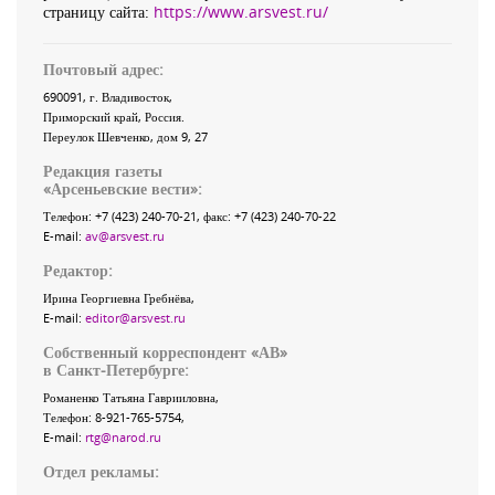
страницу сайта:
https://www.arsvest.ru/
Почтовый адрес:
690091
, г.
Владивосток
,
Приморский край
,
Россия
.
Переулок Шевченко
, дом 9, 27
Редакция газеты
«
Арсеньевские вести
»:
Телефон:
+7 (423) 240-70-21
, факс:
+7 (423) 240-70-22
E-mail:
av@arsvest.ru
Редактор:
Ирина Георгиевна Гребнёва,
E-mail:
editor@arsvest.ru
Собственный корреспондент «АВ»
в Санкт-Петербурге:
Романенко Татьяна Гаврииловна,
Телефон: 8-921-765-5754,
E-mail:
rtg@narod.ru
Отдел рекламы: