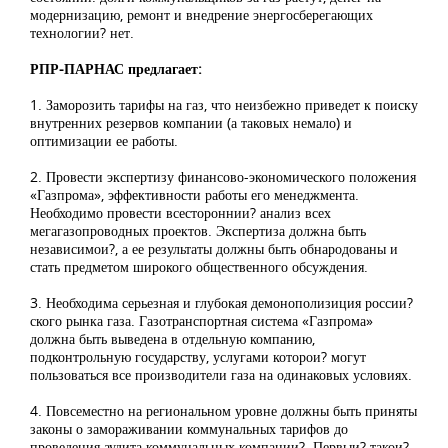
модернизацию, ремонт и внедрение энергосберегающих
технологии? нет.
РПР-ПАРНАС предлагает:
1. Заморозить тарифы на газ, что неизбежно приведет к поиску
внутренних резервов компании (а таковых немало) и
оптимизации ее работы.
2. Провести экспертизу финансово-экономического положения
«Газпрома», эффективности работы его менеджмента.
Необходимо провести всестороннии? анализ всех
мегагазопроводных проектов. Экспертиза должна быть
независимои?, а ее результаты должны быть обнародованы и
стать предметом широкого общественного обсуждения.
3. Необходима серьезная и глубокая демонополизиция россии?
ского рынка газа. Газотранспортная система «Газпрома»
должна быть выведена в отдельную компанию,
подконтрольную государству, услугами которои? могут
пользоваться все производители газа на одинаковых условиях.
4. Повсеместно на региональном уровне должны быть приняты
законы о замораживании коммунальных тарифов до
проведения аудита коммунальных компании?. Первыи? такои?