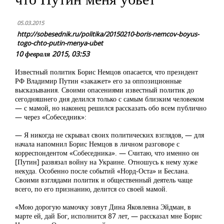
05.03.2015
http://sobesednik.ru/politika/20150210-boris-nemcov-boyus-
togo-chto-putin-menya-ubet
10 февраля 2015, 03:53
Известный политик Борис Немцов опасается, что президент
РФ Владимир Путин «закажет» его за оппозиционные
высказывания. Своими опасениями известный политик до
сегодняшнего дня делился только с самым близким человеком
— с мамой, но наконец решился рассказать обо всем публично
— через «Собеседник»:
— Я никогда не скрывал своих политических взглядов, — для
начала напомнил Борис Немцов в личном разговоре с
корреспондентом «Собеседника». — Считаю, что именно он
[Путин] развязал войну на Украине. Отношусь к нему хуже
некуда. Особенно после событий «Норд-Оста» и Беслана.
Своими взглядами политик и общественный деятель чаще
всего, по его признанию, делится со своей мамой.
«Мою дорогую мамочку зовут Дина Яковлевна Эйдман, в
марте ей, дай Бог, исполнится 87 лет, — рассказал мне Борис