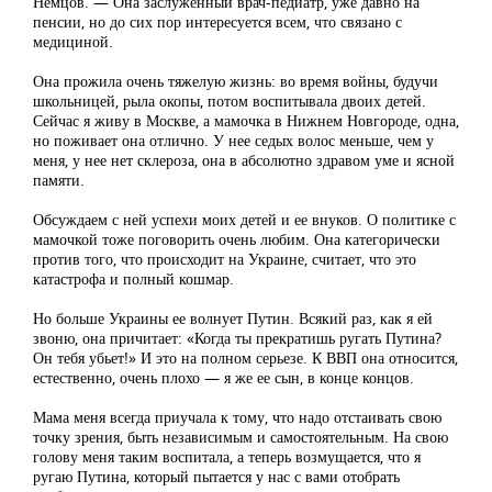
Немцов. — Она заслуженный врач-педиатр, уже давно на
пенсии, но до сих пор интересуется всем, что связано с
медициной.
Она прожила очень тяжелую жизнь: во время войны, будучи
школьницей, рыла окопы, потом воспитывала двоих детей.
Сейчас я живу в Москве, а мамочка в Нижнем Новгороде, одна,
но поживает она отлично. У нее седых волос меньше, чем у
меня, у нее нет склероза, она в абсолютно здравом уме и ясной
памяти.
Обсуждаем с ней успехи моих детей и ее внуков. О политике с
мамочкой тоже поговорить очень любим. Она категорически
против того, что происходит на Украине, считает, что это
катастрофа и полный кошмар.
Но больше Украины ее волнует Путин. Всякий раз, как я ей
звоню, она причитает: «Когда ты прекратишь ругать Путина?
Он тебя убьет!» И это на полном серьезе. К ВВП она относится,
естественно, очень плохо — я же ее сын, в конце концов.
Мама меня всегда приучала к тому, что надо отстаивать свою
точку зрения, быть независимым и самостоятельным. На свою
голову меня таким воспитала, а теперь возмущается, что я
ругаю Путина, который пытается у нас с вами отобрать