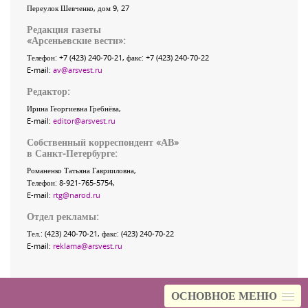
Переулок Шевченко
, дом 9, 27
Редакция газеты
«
Арсеньевские вести
»:
Телефон:
+7 (423) 240-70-21
, факс:
+7 (423) 240-70-22
E-mail:
av@arsvest.ru
Редактор:
Ирина Георгиевна Гребнёва,
E-mail:
editor@arsvest.ru
Собственный корреспондент «АВ»
в Санкт-Петербурге:
Романенко Татьяна Гаврииловна,
Телефон: 8-921-765-5754,
E-mail:
rtg@narod.ru
Отдел рекламы:
Тел.: (423) 240-70-21, факс: (423) 240-70-22
E-mail:
reklama@arsvest.ru
ОСНОВНОЕ МЕНЮ