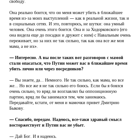
свободу.
Она реально боится, что он меня может убить в ближайшее
время из-за моих выступлений — как в реальной жизни, так и
в социальных сетях. И это, повторюсь, не шутки: она умный
человек. Она очень этого боится. Она и за Ходорковского (его
она видела еще до посадки и дружит с ним) с Навальным очень
переживает, но за них не так сильно, так как она все же моя
мама, а не их».
— Интересно. А вы после таких вот разговоров с мамой
стали опасаться, что Путин может вас в ближайшее время
убить лично или через посредников?
— Вы знаете, да... Немного. Не так сильно, как мама, но все
же... Но все же я не так сильно его боюсь. Если бы я боялся
очень сильно, то вряд ли возглавлял бы оппозиционную
партию, вряд ли бы занимался тем, чем занимаюсь.
Передавайте, кстати, от меня и мамочки привет Дмитрию
Быкову.
— Спасибо, передам. Надеюсь, все-таки здравый смысл
восторжествует и Путин вас не убьет.
— Дай Бог. И я надеюсь.