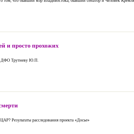
о том, что бывший мэр Владивостока, бывший сенатор и Человек Кремля
ей и просто прохожих
о ДФО Трутневу Ю.П.
смерти
 ЦАР? Результаты расследования проекта «Досье»