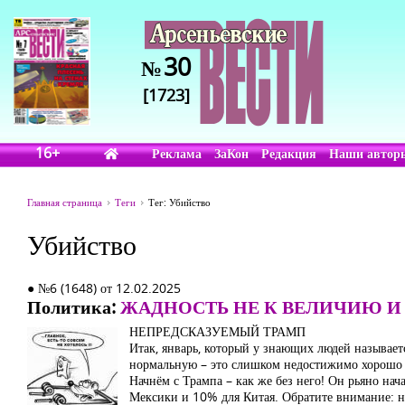
30
№
[1723]
16+
Реклама
ЗаКон
Редакция
Наши автор
Главная страница
Теги
Тег: Убийство
Убийство
● №6 (1648) от 12.02.2025
Политика:
ЖАДНОСТЬ НЕ К ВЕЛИЧИЮ И 
НЕПРЕДСКАЗУЕМЫЙ ТРАМП
Итак, январь, который у знающих людей называет
нормальную – это слишком недостижимо хорошо дл
Начнём с Трампа – как же без него! Он рьяно на
Мексики и 10% для Китая. Обратите внимание: не