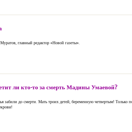
а
Муратов, главный редактор «Новой газеты».
етит ли кто-то за смерть Мадины Умаевой?
я забили до смерти. Мать троих детей, беременную четвертым! Только по
екрови!