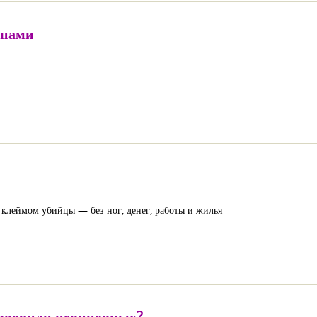
упами
 клеймом убийцы — без ног, денег, работы и жилья
говорили невиновных?