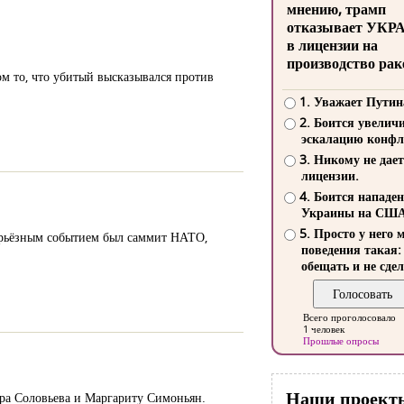
мнению, трамп
отказывает УКР
в лицензии на
производство рак
ом то, что убитый высказывался против
1. Уважает Путин
2. Боится увелич
эскалацию конфл
3. Никому не дает
лицензии.
4. Боится нападе
Украины на СШ
5. Просто у него 
ерьёзным событием был саммит НАТО,
поведения такая:
обещать и не сдел
Всего проголосовало
1 человек
Прошлые опросы
Наши проект
ра Соловьева и Маргариту Симоньян.