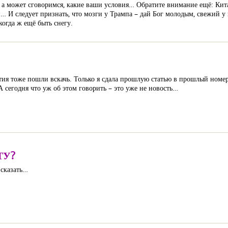
ь, а может сговоримся, какие ваши условия… Обратите внимание ещё: К
 И следует признать, что мозги у Трампа – дай Бог молодым, свежий у н
когда ж ещё быть снегу.
ытия тоже пошли вскачь. Только я сдала прошлую статью в прошлый номер
сегодня что уж об этом говорить – это уже не новость…
ТУ?
 сказать…