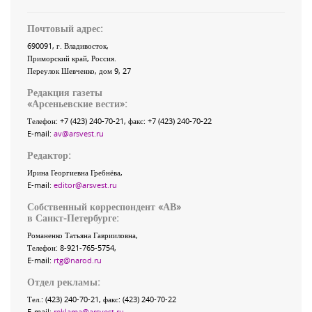
Почтовый адрес:
690091
, г.
Владивосток
,
Приморский край
,
Россия
.
Переулок Шевченко
, дом 9, 27
Редакция газеты
«
Арсеньевские вести
»:
Телефон:
+7 (423) 240-70-21
, факс:
+7 (423) 240-70-22
E-mail:
av@arsvest.ru
Редактор:
Ирина Георгиевна Гребнёва,
E-mail:
editor@arsvest.ru
Собственный корреспондент «АВ»
в Санкт-Петербурге:
Романенко Татьяна Гаврииловна,
Телефон: 8-921-765-5754,
E-mail:
rtg@narod.ru
Отдел рекламы:
Тел.: (423) 240-70-21, факс: (423) 240-70-22
E-mail:
reklama@arsvest.ru