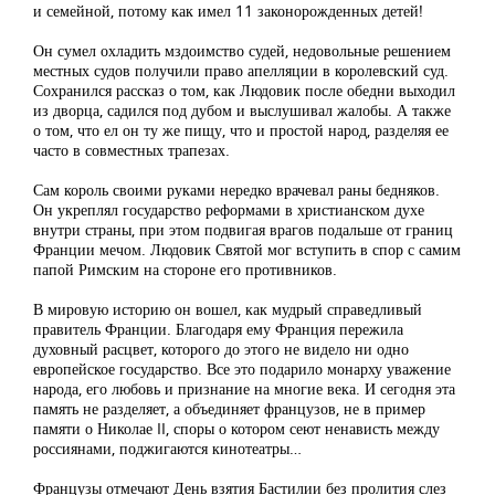
и семейной, потому как имел 11 законорожденных детей!
Он сумел охладить мздоимство судей, недовольные решением
местных судов получили право апелляции в королевский суд.
Сохранился рассказ о том, как Людовик после обедни выходил
из дворца, садился под дубом и выслушивал жалобы. А также
о том, что ел он ту же пищу, что и простой народ, разделяя ее
часто в совместных трапезах.
Сам король своими руками нередко врачевал раны бедняков.
Он укреплял государство реформами в христианском духе
внутри страны, при этом подвигая врагов подальше от границ
Франции мечом. Людовик Святой мог вступить в спор с самим
папой Римским на стороне его противников.
В мировую историю он вошел, как мудрый справедливый
правитель Франции. Благодаря ему Франция пережила
духовный расцвет, которого до этого не видело ни одно
европейское государство. Все это подарило монарху уважение
народа, его любовь и признание на многие века. И сегодня эта
память не разделяет, а объединяет французов, не в пример
памяти о Николае II, споры о котором сеют ненависть между
россиянами, поджигаются кинотеатры…
Французы отмечают День взятия Бастилии без пролития слез