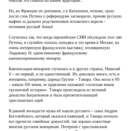
обкатав это сначала на нашей аудитории…
Но, во Франции не допоняли, а в Каталонии, похоже, сразу
после слов Путина о референдуме заговорили, приняв русскую
мафию за дальних родственников испанского короля –
потомков русской Анны!
Случилось так, что когда европейские СМИ обсуждали этот ляп
Путина, я случайно попала, находясь в это время в Москве, на
очень интересную французскую выставку, посвященную
Людовику IX, единственному французскому
канонизированному монарху.
Канонизация монархов случалась и в других странах, Николай
II – не первый, и не единственный. Их довольно много, есть и
женщины, например, царица Грузии – Тамара. Она жила в XII
– начале XIII веков, ее правление называют «золотым веком
грузинской истории». Тамара происходила из великой
династии Багратионов и была просветительницей
христианских идей.
В ранней молодости мужа ей нашли русского – сына Андрея
Боголюбского, который оказался пьяницей, и Тамара познала
все прелести семейных ценностей, так хорошо известные
многим русским женщинам. Потерпев с христианским