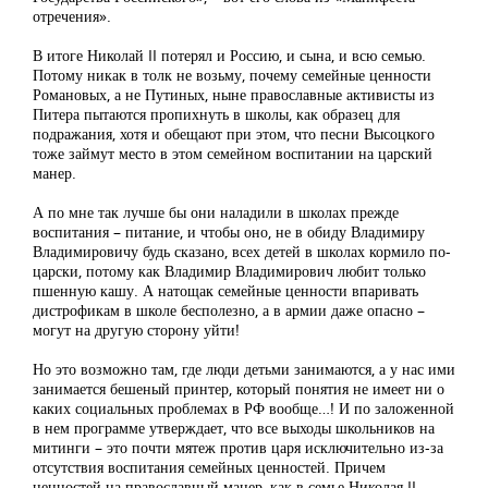
отречения».
В итоге Николай II потерял и Россию, и сына, и всю семью.
Потому никак в толк не возьму, почему семейные ценности
Романовых, а не Путиных, ныне православные активисты из
Питера пытаются пропихнуть в школы, как образец для
подражания, хотя и обещают при этом, что песни Высоцкого
тоже займут место в этом семейном воспитании на царский
манер.
А по мне так лучше бы они наладили в школах прежде
воспитания – питание, и чтобы оно, не в обиду Владимиру
Владимировичу будь сказано, всех детей в школах кормило по-
царски, потому как Владимир Владимирович любит только
пшенную кашу. А натощак семейные ценности впаривать
дистрофикам в школе бесполезно, а в армии даже опасно –
могут на другую сторону уйти!
Но это возможно там, где люди детьми занимаются, а у нас ими
занимается бешеный принтер, который понятия не имеет ни о
каких социальных проблемах в РФ вообще…! И по заложенной
в нем программе утверждает, что все выходы школьников на
митинги – это почти мятеж против царя исключительно из-за
отсутствия воспитания семейных ценностей. Причем
ценностей на православный манер, как в семье Николая II,