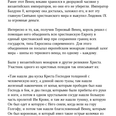
Ранее этот Венец веками хранился в дворцовой часовне у
византийских императоров, но они его не уберегли. Император
Балдуин II, которому она досталась, заложил его, и вот эту
главную Святыню христианского мира и выкупил Людовик IХ
за огромные деньги.
Интересно и то, как, получив Терновый Венец, король решил с
помощью него объединить всю христианскую Европу в
единый христианский мир при сохранении границ всех
государств, типа Евросоюза современного. Для этого
объединения он посылал европейским монархам главный залог
мира – шипы из тернового венца, по одному – каждому.
Были у византийских монархов и другие реликвии Христа.
Участник одного из крестовых походов так описывает их:
«Там нашли два куска Креста Господня толщиной с
человеческую ногу, а длиной около туазы, там нашли
железный наконечник от копья, которым прободен был наш
Господь в бок, и два гвоздя, которыми были прибиты его руки
и ноги, а потом в одном хрустальном сосуде нашли большую
часть пролитой Им Крови; и там же нашли тунику, в которую
Он был одет и которую с Него сняли, когда вели на гору
Голгофу; и потом там нашли благословенный Венец, которым
Он был коронован, и который имел такие острые колючки из