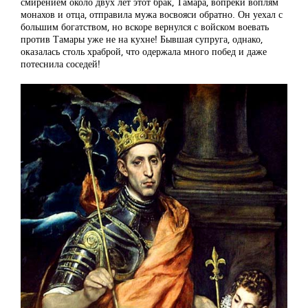
смирением около двух лет этот брак, Тамара, вопреки воплям
монахов и отца, отправила мужа восвояси обратно. Он уехал с
большим богатством, но вскоре вернулся с войском воевать
против Тамары уже не на кухне! Бывшая супруга, однако,
оказалась столь храброй, что одержала много побед и даже
потеснила соседей!