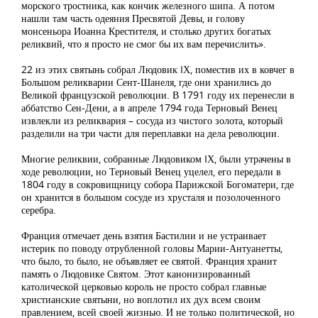
морского тростника, как кончик железного шипа. А потом
нашли там часть одеяния Пресвятой Девы, и голову
монсеньора Иоанна Крестителя, и столько других богатых
реликвий, что я просто не смог бы их вам перечислить».
22 из этих святынь собрал Людовик IХ, поместив их в ковчег в
Большом реликварии Сент-Шанеля, где они хранились до
Великой французской революции. В 1791 году их перенесли в
аббатство Сен-Дени, а в апреле 1794 года Терновый Венец
извлекли из реликвария – сосуда из чистого золота, который
разделили на три части для переплавки на дела революции.
Многие реликвии, собранные Людовиком IХ, были утрачены в
ходе революции, но Терновый Венец уцелел, его передали в
1804 году в сокровищницу собора Парижской Богоматери, где
он хранится в большом сосуде из хрусталя и позолоченного
серебра.
Франция отмечает день взятия Бастилии и не устраивает
истерик по поводу отрубленной головы Марии-Антуанетты,
что было, то было, не объявляет ее святой. Франция хранит
память о Людовике Святом. Этот канонизированный
католической церковью король не просто собрал главные
христианские святыни, но воплотил их дух всем своим
правлением, всей своей жизнью. И не только политической, но