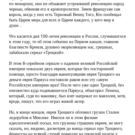
по монархии, они не обзывают устроивший революцию народ
чернью, обвиняя его в кровопролитии. Зачем французам сам
король, когда у них есть Терновый Венец Того, Кто пообещал
быть Царем мира для всех и Царем каждого, у кого мир в
душе…
Что касается дня 100-летия революции в России, случившегося
в этом году, то об этом событии на Первом канале, главном
благовесте Кремля, духовно окормляющем нас, грешных,
забабахали сериал «Троцкий».
В этом 8-серийном сериале о падении великой Российской
империи показали двух евреев, которые без посторонней
помощи, просто благодаря манипуляциям еврея Троцкого на
деньги еврея Парвуса поставили раком всю эту самую
Российскую империю враз! После чего уже один Троцкий, без
неизвестно куда подевавшегося Парвуса, объегорил Ленина,
который, судя по макияжу, был взят напрокат из мавзолея, хотя,
вроде, пишут, что его играл живой актер.
Но, в конце концов, еврея Троцкого обломил грузин Сталин
ледорубом в Мексике. Имелся ли в этом фильме
идеологический посыл, что грузины страшнее евреев, не могу
сказать, но, видимо, досмотрев до конца сериал про Троцкого,
французы на всякий случай повязали на прошлой неделе у