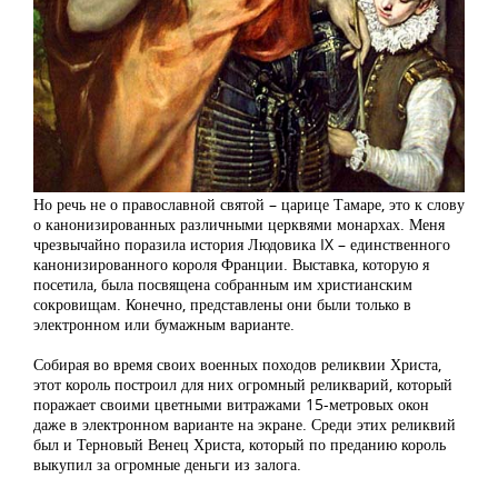
Но речь не о православной святой – царице Тамаре, это к слову
о канонизированных различными церквями монархах. Меня
чрезвычайно поразила история Людовика IX – единственного
канонизированного короля Франции. Выставка, которую я
посетила, была посвящена собранным им христианским
сокровищам. Конечно, представлены они были только в
электронном или бумажным варианте.
Собирая во время своих военных походов реликвии Христа,
этот король построил для них огромный реликварий, который
поражает своими цветными витражами 15-метровых окон
даже в электронном варианте на экране. Среди этих реликвий
был и Терновый Венец Христа, который по преданию король
выкупил за огромные деньги из залога.