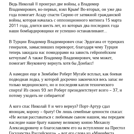
Ведь Николай II проиграл две войны, а Владимир
Владимирович, во-первых, взял Крым! Во-вторых, он уже два
года помогает Асаду спасти Сирию от затяжной гражданской
войны, которая началась с оппозиционного митинга 15 марта
2011 года, длится шесть лет, из которых два последних года
наши бомбардировщики ее успешно останавливают…
В Турции Владимир Владимирович спас Эрдогана от турецких
генералов, замысливших переворот, благодаря чему Турция
теперь закидала нас помидорами на зависть гейропейским
кетчупам! А также Владимир Владимирович, чем может,
помогает Януковичу вернуть хотя бы Донбасс!
А намедни еще в Зимбабве Роберт Мугабе всплыл, как боевая
подводная лодка, у которой досрочно закончился весь запас не
только медицинского, но и последняя капля технического
спирта! Из своих 93 лет Роберт президентствует всего – 37, и
потому уходить не собирается!
А кого спас Николай II и чего вернул? Порт-Артур сдал
японцам, корону – брату! Он лишь семейные ценности спасал:
«Не желая расставаться с любимым сыном нашим, мы передаем
наследие наше брату нашему великому князю Михаилу
Александровичу и благославляем его на вступление на Престол
Государства Российского», – вот его слова из «Манифеста