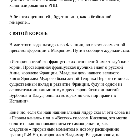
канонизированного РПЦ.
А без этих ценностей , будет погано, как в безбожной
гейвропе…
СВЯТОЙ КОРОЛЬ
В мае этого года, находясь во Франции, во время совместной
пресс-конференции с Макроном, Путин сообщил журналистам:
«История российско-француз-ских отношений имеет глубокие
корни. Просвещенная французская публика знает о русской
Анне, королеве Франции. Младшая дочь нашего великого
князя Ярослава Мудрого была женой Генриха Первого и внесла
существенный вклад в развитие Франции, будучи одной из
основательниц как минимум двух европейских династий:
Бурбонов и Валуа, одна из которых до сих пор правит в
Испании».
Конечно, если бы наш национальный лидер сказал эти слова на
«Первом канале» или в «Вестях» голосом Киселева, это могло
сплотить нацию повышением ее самооценки, и, как
следствие – прорывным моментом к новому расширению
границ РФ! Но, поторопился Владимир Владимирович, не