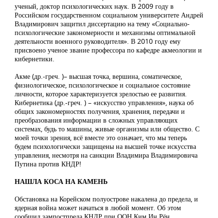
ученый, доктор психологических наук. В 2009 году в
Российском государственном социальном университете Андрей
Владимирович защитил диссертацию на тему «Социально-
психологические закономерности и механизмы оптимальной
деятельности военного руководителя». В 2010 году ему
присвоено ученое звание профессора по кафедре акмеологии и
кибернетики.
Акме (др.-греч. )– высшая точка, вершина, соматическое,
физиологическое, психологическое и социальное состояние
личности, которое характеризуется зрелостью ее развития.
Кибернетика (др.-греч. ) – «искусство управления», наука об
общих закономерностях получения, хранения, передачи и
преобразования информации в сложных управляющих
системах, будь то машины, живые организмы или общество. С
моей точки зрения, всё вместе это означает, что мы теперь
будем психологически защищены на высшей точке искусства
управления, несмотря на санкции Владимира Владимировича
Путина против КНДР!
НАШЛА КОСА НА КАМЕНЬ
Обстановка на Корейском полуострове накалена до предела, и
ядерная война может начаться в любой момент. Об этом
сообщил зампостпреда КНДР при ООН Ким Ин Рён.