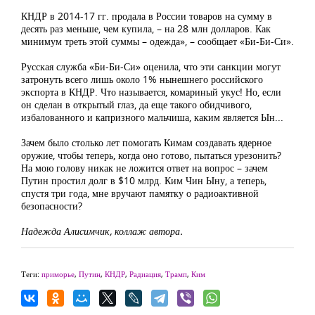
КНДР в 2014-17 гг. продала в России товаров на сумму в
десять раз меньше, чем купила, – на 28 млн долларов. Как
минимум треть этой суммы – одежда», – сообщает «Би-Би-Си».
Русская служба «Би-Би-Си» оценила, что эти санкции могут
затронуть всего лишь около 1% нынешнего российского
экспорта в КНДР. Что называется, комариный укус! Но, если
он сделан в открытый глаз, да еще такого обидчивого,
избалованного и капризного мальчиша, каким является Ын...
Зачем было столько лет помогать Кимам создавать ядерное
оружие, чтобы теперь, когда оно готово, пытаться урезонить?
На мою голову никак не ложится ответ на вопрос – зачем
Путин простил долг в $10 млрд. Ким Чин Ыну, а теперь,
спустя три года, мне вручают памятку о радиоактивной
безопасности?
Надежда Алисимчик, коллаж автора.
Теги:
приморье
,
Путин
,
КНДР
,
Радиация
,
Трамп
,
Ким