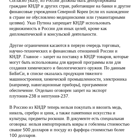
Согласно указу, из России должны быть депортированы
граждане КНДР и других стран, работающие на банки и другие
финансовые учреждения Северной Кореи (если их нахождение
в стране не обусловлено медицинскими или гуманитарными
целями). Указ Путина запрещает КНДР использовать
недвижимость в России для иных целей, кроме как
дипломатической и консульской деятельности.
Другие ограничения касаются в первую очередь торговых,
научно-технических и финансовых отношений России и
КНДР. Главное – запрет на поставку в КНДР товаров, которые
могут быть использованы для ядерной программы или для
создания химического и биологического оружия. По данным
БиБиСи, в списке оказалась продукция тяжелого
машиностроения, химической промышленности, электроника
(например, навигационные приборы), программное
обеспечение. Отдельно оговорен запрет на экспорт
плутония-238 и нептуния-237.
В Россию из КНДР теперь нельзя покупать и ввозить медь,
никель, серебро и цинк, а также памятники искусства и
культуры, предметы роскоши. В документе есть специальная
оговорка: нельзя импортировать ковры и гобелены стоимостью
свыше 500 долларов и посуду из фарфора стоимостью более
100 долларов.