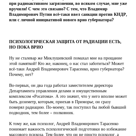
при радиоактивном загрязнении, во всяком случае, мне уже
вручили! С чем это связано? С тем, что Владимир
Владимирович Путин всё-таки ввел санкции против КНДР,
или с личной инициативой нового врио губернатора?
ПСИХОЛОГИЧЕСКАЯ ЗАЩИТА ОТ РАДИАЦИИ ЕСТЬ,
НО ПОКА ВРИО
Ну не сталевар же Миклушевский помахал мне на прощание
этой памяткой! Кто же, наконец, о нас стал заботиться? Может
всё-таки Андрей Владимирович Тарасенко, врио губернатора?
Почему, нет?
Во-первых, он два года работал заместителем директора
Департамента управления делами и имущественным
комплексом «Росатома». А это значит, что у него вполне может
быть дозиметр, которым, приехав в Приморье, он сразу
померял радиацию. По-моему, так поступил бы любой бывший
подводник, тем более – полковник.
К тому же, как психолог, Андрей Владимирович Тарасенко
понимает важность психологической подготовки во избежание
массового психоза. Тем более, что он не просто психолог, а