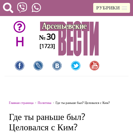
РУБРИКИ
30
№
H
[1723]
Главная страница
Политика
Где ты раньше был? Целовался с Ким?
Где ты раньше был?
Целовался с Ким?