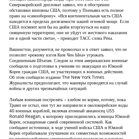
Северокорейский дипломат заявил, что в обострении
обстановки виновны США, поэтому у Пхеньяна есть полное
право на «самооборону». «Вся континентальная часть США
находится в пределах досягаемости нашей огневой мощи. Если
США посмеют хотя бы на дюйм вторгнуться на нашу
священную территорию, они не уйдут от жестокого наказания
ни в одной части света», – приводит ТАСС слова Рёна.
Вашингтон, разумеется, не промолчал и в ответ заявил, что не
позволит «режиму изгоя Ким Чен Ына» угрожать
Соединенным Штатам. Следом за этим американские военные
сообщили о подготовке к учениям по эвакуации из Южной
Кореи граждан США, не участвующих в военных действиях.
Об этом сообщило издание The New York Times.
Журналисты предполагают, что маневры проводятся на случай
войны и других чрезвычайных ситуаций.
Любым военным пострелять – хлебом не корми, потому, пока
Трамп не остыл, они тут же направили в околокорейские воды
40 военных кораблей, включая атомный авианосец USS
Ronald Reagan, к которому присоединились эсминцы Южной
Кореи, оснащенные самой современной системой. Как
сообщают источники, в ходе учений войска США и Южной
Кореи отрабатывали улучшение их совместных возможностей
по противодействию северокорейским подлодкам и ракетам.