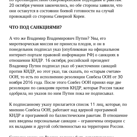
20 октября учения закончились, но обе стороны заявили, что
они останутся в состоянии боевой готовности на случай
провокаций со стороны Северной Кореи.
ЧТО ПОД САНКЦИЯМИ?
А что же Владимир Владимирович Путин? Увы, его
миротворческая миссия не принесла плодов, и он в
понедельник подписал указ (опубликован на официальном
интернет-портале правовой информации РФ) о санкциях в
отношении КНДР. 16 октября, российский президент
Владимир Путин подписал указ об ужесточении санкций
против КНДР, но этот указ, так сказать, по «старым счетам»
ООН, то есть по исполнению резолюции Совбеза ООН от 30
ноября 2016 года. После этого Совбез ООН принял еще две
резолюции по санкциям против КНДР, которые Россия также
одобрила, но указов по ним Путин пока не подписывал.
К подписанному указу прилагается список 11 лиц, которые, по
мнению Совбеза ООН, работают над ядерной программой
КНДР и программой по баллистическим ракетам. В отношение
них введены персональные санкции – ограничены операции с
их вкладами и другой собственностью на территории России.