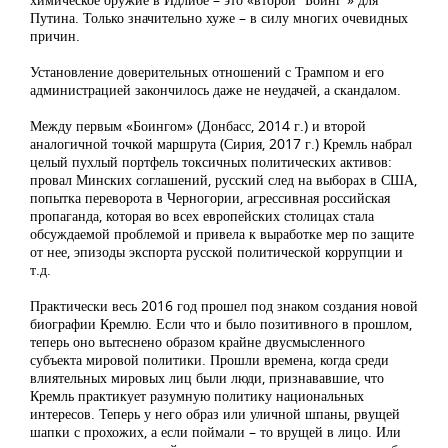
Путина. Только значительно хуже – в силу многих очевидных
причин.
Установление доверительных отношений с Трампом и его
администрацией закончилось даже не неудачей, а скандалом.
Между первым «Боингом» (Донбасс, 2014 г.) и второй
аналогичной точкой маршрута (Сирия, 2017 г.) Кремль набрал
целый пухлый портфель токсичных политических активов:
провал Минских соглашений, русский след на выборах в США,
попытка переворота в Черногории, агрессивная российская
пропаганда, которая во всех европейских столицах стала
обсуждаемой проблемой и привела к выработке мер по защите
от нее, эпизоды экспорта русской политической коррупции и
т.д.
Практически весь 2016 год прошел под знаком создания новой
биографии Кремлю. Если что и было позитивного в прошлом,
теперь оно вытеснено образом крайне двусмысленного
субъекта мировой политики. Прошли времена, когда среди
влиятельных мировых лиц были люди, признававшие, что
Кремль практикует разумную политику национальных
интересов. Теперь у него образ или уличной шпаны, рвущей
шапки с прохожих, а если поймали – то врущей в лицо. Или