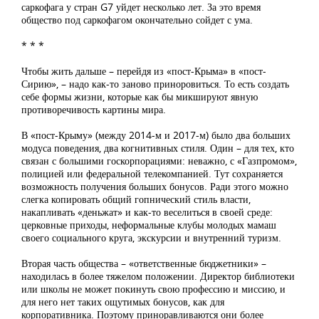
саркофага у стран G7 уйдет несколько лет. За это время
общество под саркофагом окончательно сойдет с ума.
* * *
Чтобы жить дальше – перейдя из «пост-Крыма» в «пост-
Сирию», – надо как-то заново приноровиться. То есть создать
себе формы жизни, которые как бы микшируют явную
противоречивость картины мира.
В «пост-Крыму» (между 2014-м и 2017-м) было два больших
модуса поведения, два когнитивных стиля. Один – для тех, кто
связан с большими госкорпорациями: неважно, с «Газпромом»,
полицией или федеральной телекомпанией. Тут сохраняется
возможность получения больших бонусов. Ради этого можно
слегка копировать общий гопнический стиль власти,
накапливать «деньжат» и как-то веселиться в своей среде:
церковные приходы, неформальные клубы молодых мамаш
своего социального круга, экскурсии и внутренний туризм.
Вторая часть общества – «ответственные бюджетники» –
находилась в более тяжелом положении. Директор библиотеки
или школы не может покинуть свою профессию и миссию, и
для него нет таких ощутимых бонусов, как для
корпоративника. Поэтому приноравливаются они более