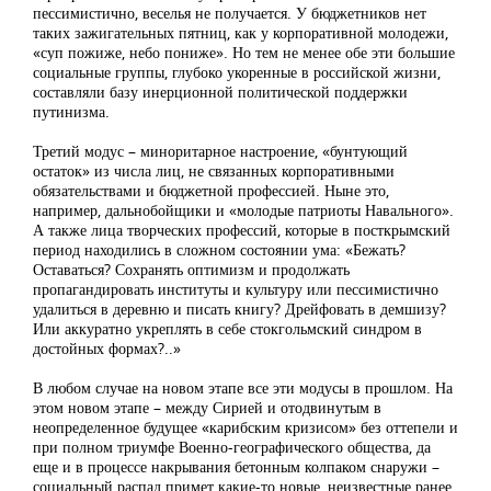
пессимистично, веселья не получается. У бюджетников нет
таких зажигательных пятниц, как у корпоративной молодежи,
«суп пожиже, небо пониже». Но тем не менее обе эти большие
социальные группы, глубоко укоренные в российской жизни,
составляли базу инерционной политической поддержки
путинизма.
Третий модус – миноритарное настроение, «бунтующий
остаток» из числа лиц, не связанных корпоративными
обязательствами и бюджетной профессией. Ныне это,
например, дальнобойщики и «молодые патриоты Навального».
А также лица творческих профессий, которые в посткрымский
период находились в сложном состоянии ума: «Бежать?
Оставаться? Сохранять оптимизм и продолжать
пропагандировать институты и культуру или пессимистично
удалиться в деревню и писать книгу? Дрейфовать в демшизу?
Или аккуратно укреплять в себе стокгольмский синдром в
достойных формах?..»
В любом случае на новом этапе все эти модусы в прошлом. На
этом новом этапе – между Сирией и отодвинутым в
неопределенное будущее «карибским кризисом» без оттепели и
при полном триумфе Военно-географического общества, да
еще и в процессе накрывания бетонным колпаком снаружи –
социальный распад примет какие-то новые, неизвестные ранее