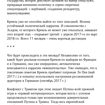
государства, которое действует целиком на манер спецслужб,
превращая внешнюю политику в серию секретных
спецопераций: с вербовкой, созданием резидентур,
манипуляциями.
Кремль уже не способен выйти из этих описаний. Возник
устойчивый политический нарратив. И союзничество с
Асадом, от которого Кремль не может уже отказаться, замыкает
этот второй этап – открывает третий: с апреля 2017-го по март
2018-го. Всего 11 месяцев – очень короткая дистанция.
* * *
Что будет происходить в эти месяцы? Независимо от того,
какой будет реальная позиция Кремля по выборам во Франции
и в Германии, она уже инерционно, автоматически
вписывается в нарратив «вмешательства». Уже очевидно, что к
токсичным сюжетам Кремль прибавит патронаж Ле Пен (май
2017 г.) и попытку использовать настроения русскоязычной
аудитории в Германии (сентябрь 2017 г.).
Конфликт с Трампом при этом лишает Путина всей прежней
игры в «правый интернационал», которая могла с успехом
продолжаться только при возникновении доверительных
отношений Путина и Трампа. Тогда весь европейский