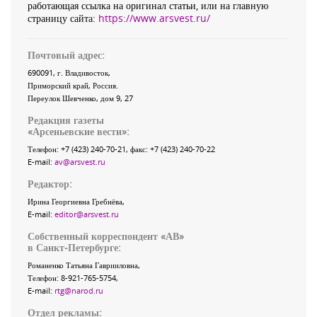
работающая ссылка на оригинал статьи, или на главную
страницу сайта:
https://www.arsvest.ru/
Почтовый адрес:
690091
, г.
Владивосток
,
Приморский край
,
Россия
.
Переулок Шевченко
, дом 9, 27
Редакция газеты
«
Арсеньевские вести
»:
Телефон:
+7 (423) 240-70-21
, факс:
+7 (423) 240-70-22
E-mail:
av@arsvest.ru
Редактор:
Ирина Георгиевна Гребнёва,
E-mail:
editor@arsvest.ru
Собственный корреспондент «АВ»
в Санкт-Петербурге:
Романенко Татьяна Гаврииловна,
Телефон: 8-921-765-5754,
E-mail:
rtg@narod.ru
Отдел рекламы: