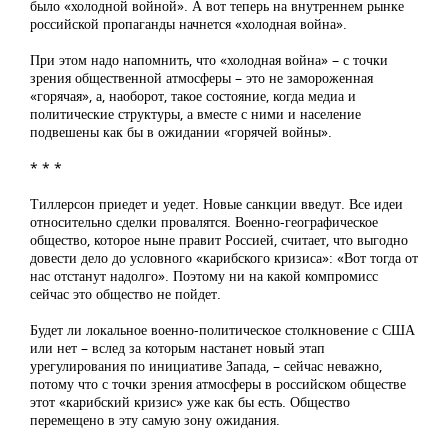
было «холодной войной». А вот теперь на внутреннем рынке
российской пропаганды начнется «холодная война».
При этом надо напомнить, что «холодная война» – с точки
зрения общественной атмосферы – это не замороженная
«горячая», а, наоборот, такое состояние, когда медиа и
политические структуры, а вместе с ними и население
подвешены как бы в ожидании «горячей войны».
* * *
Тиллерсон приедет и уедет. Новые санкции введут. Все идеи
относительно сделки провалятся. Военно-географическое
общество, которое ныне правит Россией, считает, что выгодно
довести дело до условного «карибского кризиса»: «Вот тогда от
нас отстанут надолго». Поэтому ни на какой компромисс
сейчас это общество не пойдет.
Будет ли локальное военно-политическое столкновение с США
или нет – вслед за которым настанет новый этап
урегулирования по инициативе Запада, – сейчас неважно,
потому что с точки зрения атмосферы в российском обществе
этот «карибский кризис» уже как бы есть. Общество
перемещено в эту самую зону ожидания.