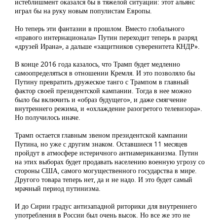
истеблишмент оказался бы в тяжелой ситуации: этот альянс
играл бы на руку новым популистам Европы.
Но теперь эти фантазии в прошлом. Вместо глобального
«правого интернационала» Путин переходит теперь в разряд
«друзей Ирана», а дальше «защитников суверенитета КНДР».
В конце 2016 года казалось, что Трамп будет медленно
самоопределяться в отношении Кремля. И это позволяло бы
Путину превратить дружеское танго с Трампом в главный
фактор своей президентской кампании. Тогда в нее можно
было бы включить и «образ будущего», и даже смягчение
внутреннего режима, и «охлаждение разогретого телевизора».
Но получилось иначе.
Трамп остается главным звеном президентской кампании
Путина, но уже с другим знаком. Оставшиеся 11 месяцев
пройдут в атмосфере истеричного антиамериканизма. Путин
на этих выборах будет продавать населению военную угрозу со
стороны США, самого могущественного государства в мире.
Другого товара теперь нет, да и не надо. И это будет самый
мрачный период путинизма.
И до Сирии градус антизападной риторики для внутреннего
употребления в России был очень высок. Но все же это не