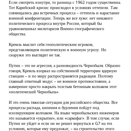
Если смотреть изнутри, то разница с 1962 годом существенна.
Тот Карибский кризис происходил в условиях оттепели. Там
совмещались два встречных процесса – оттепель и нарастание
военной конфронтации. Теперь же все хуже: нет никакого
политического процесса внутри России, который бы
уравновешивал милитаризм Военно-географического
общества.
Кремль мыслит себя геополитическим игроком,
представляющим политическую и военную угрозу. Но
снаружи это выглядит не так.
Путин – это не агрессия, а разновидность Чернобыля. Образно
говоря, Кремль взорвал на собственной территории ядерную
станцию – и по миру распространяется радиация. Поэтому
главный ответный модус – не военное противостояние, а
намерение просто накрыть толстым бетонным колпаком этот
«политический Чернобыль».
И это очень тяжелая ситуация для российского общества. Все
процессы распада, кипения и бурления пойдут под
изолирующим колпаком. На языке чернобыльских инженеров
это называется «укрытие», или «саркофаг». В том случае, если
Путин не уйдет и если он не решит вернуться в G7 на тех
условиях, которые ему предложат, – на строительство этого