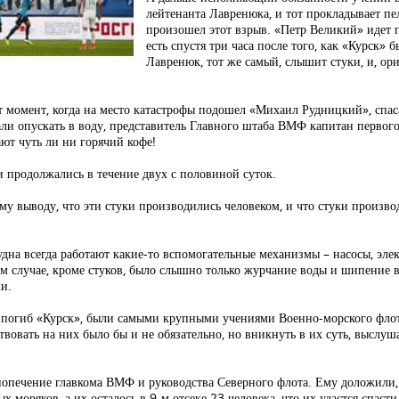
лейтенанта Лавренюка, и тот прокладывает пел
произошел этот взрыв. «Петр Великий» идет п
есть спустя три часа после того, как «Курск»
Лавренюк, тот же самый, слышит стуки, и, ор
от момент, когда на место катастрофы подошел «Михаил Рудницкий», спа
ли опускать в воду, представитель Главного штаба ВМФ капитан первого
ают чуть ли ни горячий кофе!
и продолжались в течение двух с половиной суток.
му выводу, что эти стуки производились человеком, и что стуки произв
дна всегда работают какие-то вспомогательные механизмы – насосы, элект
ом случае, кроме стуков, было слышно только журчание воды и шипение 
и.
 погиб «Курск», были самыми крупными учениями Военно-морского флота
вовать на них было бы и не обязательно, но вникнуть в их суть, выслуш
на попечение главкома ВМФ и руководства Северного флота. Ему доложил
х моряков, а их осталось в 9-м отсеке 23 человека, что их удастся спаст