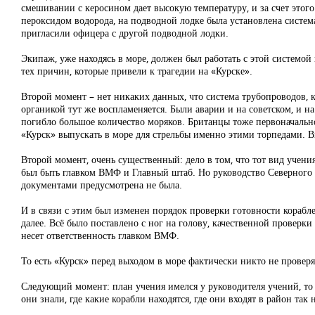
смешивании с керосином дает высокую температуру, и за счет этого
пероксидом водорода, на подводной лодке была установлена система 
пригласили офицера с другой подводной лодки.
Экипаж, уже находясь в море, должен был работать с этой системой к
тех причин, которые привели к трагедии на «Курске».
Второй момент – нет никаких данных, что система трубопроводов, 
органикой тут же воспламеняется. Были аварии и на советском, и на
погибло большое количество моряков. Британцы тоже первоначально
«Курск» выпускать в море для стрельбы именно этими торпедами. В
Второй момент, очень существенный: дело в том, что тот вид учен
был быть главком ВМФ и Главный штаб. Но руководство Северного
документами предусмотрена не была.
И в связи с этим был изменен порядок проверки готовности корабле
далее. Всё было поставлено с ног на голову, качественной проверки
несет ответственность главком ВМФ.
То есть «Курск» перед выходом в море фактически никто не проверя
Следующий момент: план учения имелся у руководителя учений, то
они знали, где какие корабли находятся, где они входят в район та