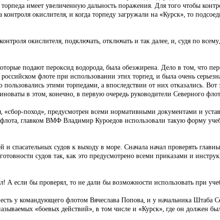
 торпеда имеет увеличенную дальность поражения. Для того чтобы контро
контроля окислителя, и когда торпеду загружали на «Курск», то подсоед
онтроля окислителя, подключать, отключать и так далее, и, судя по всему
которые подают пероксид водорода, была обезжирена. Дело в том, что пе
 российском флоте при использовании этих торпед, и была очень серьезн
 пользовались этими торпедами, а впоследствии от них отказались. Вот 
иноваты в этом, конечно, в первую очередь руководители Северного фл
ия, «сбор-поход», предусмотрен всеми нормативными документами и уста
 флота, главком ВМФ Владимир Куроедов использовали такую форму уче
й и спасательных судов к выходу в море. Сначала начал проверять главны
 готовности судов так, как это предусмотрено всеми приказами и инструк
л! А если бы проверял, то не дали бы возможности использовать при уче
 есть у командующего флотом Вячеслава Попова, и у начальника Штаба С
к называемых «боевых действий», в том числе и «Курск», где он должен бы