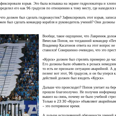
афиксировали взрыв. Это была вспышка на экране гидролокатора и хлопо
ределил его как 96 градусов по отношению к тому месту, где находился
 что должен был сделать гидроакустик? Зафиксировать этот взрыв, запис
лжен был сделать командир корабля и руководитель учений? Они должны
Вообще, такое ощущение, что Лавренюк долож
Вячеслав Попов, ни тогдашний командир «Пет
Владимир Касатонов ответа на этот вопрос не 
ставился! Совершенно очевидно, что это прест
«Курск» должен был стрелять примерно до часа
Его должны были объявить в розыск немедленн
то есть не признали ситуацию аварийной. А д
пеленг вот этот, 96 градусов, и он бы уперся 
действий должен был входить «Курск».
Дальше что происходит? Попов улетает на бе
прошли благополучно. Не получив информаци
вышел на связь, почему не было учебной стрел
Только в 23:30 «Курск» объявляют аварийным.
– это потерянное время.
А дальше исполняющий обязанности учений вы