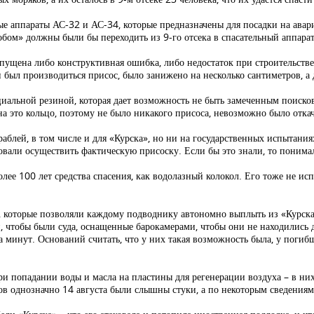
ные аппараты АС-32 и АС-34, которые предназначены для посадки на ава
обом» должны были бы переходить из 9-го отсека в спасательный аппарат
опущена либо конструктивная ошибка, либо недостаток при строительстве
н был производиться присос, было занижено на несколько сантиметров, 
ециальной резиной, которая дает возможность не быть замеченным поис
а это кольцо, поэтому не было никакого присоса, невозможно было откач
аблей, в том числе и для «Курска», но ни на государственных испытаниях
овали осуществить фактическую присоску. Если бы это знали, то понимал
олее 100 лет средства спасения, как водолазный колокол. Его тоже не ис
которые позволяли каждому подводнику автономно выплыть из «Курска».
и, чтобы были суда, оснащенные барокамерами, чтобы они не находились 
ка минут. Оснований считать, что у них такая возможность была, у погиб
при попадании воды и масла на пластины для регенерации воздуха – в ни
ов однозначно 14 августа были слышны стуки, а по некоторым сведениям,