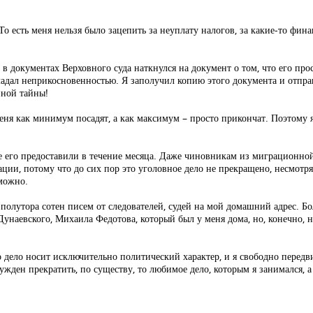
о есть меня нельзя было зацепить за неуплату налогов, за какие-то фин
 в документах Верховного суда наткнулся на документ о том, что его 
ладал неприкосновенностью. Я заполучил копию этого документа и отпра
нной тайны!
меня как минимум посадят, а как максимум – просто прикончат. Поэтому я
 его предоставили в течение месяца. Даже чиновникам из миграционной
ии, потому что до сих пор это уголовное дело не прекращено, несмотря
зможно.
олутора сотен писем от следователей, судей на мой домашний адрес. Бо
а Дунаевского, Михаила Федотова, который был у меня дома, но, конечно,
о дело носит исключительно политический характер, и я свободно передви
нужден прекратить, по существу, то любимое дело, которым я занимался, 