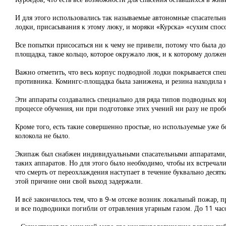
И для этого использовались так называемые автономные спасатель
лодки, присасывания к этому люку, и моряки «Курска» «сухим спос
Все попытки присосаться ни к чему не привели, потому что была д
площадка, такое кольцо, которое окружало люк, и к которому долже
Важно отметить, что весь корпус подводной лодки покрывается сп
противника. Комингс-площадка была занижена, и резина находила н
Эти аппараты создавались специально для ряда типов подводных кор
процессе обучения, ни при подготовке этих учений ни разу не проб
Кроме того, есть такие совершенно простые, но используемые уже б
колокола не было.
Экипаж был снабжен индивидуальными спасательными аппаратами, 
таких аппаратов. Но для этого было необходимо, чтобы их встречал
что смерть от переохлаждения наступает в течение буквально десят
этой причине они свой выход задержали.
И всё закончилось тем, что в 9-м отсеке возник локальный пожар, 
и все подводники погибли от отравления угарным газом. До 11 час