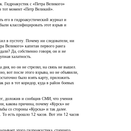
к. Гидроакустик с «Петра Великого»
 в тот момент «Петр Великий».
ать его в гидроакустический журнал и
 были классифицировать этот взрыв и
ил в пустоту. Почему ни следователи, ни
ра Великого» капитан первого ранга
дали? Да, собственно говоря, он и не
упная халатность.
 дня, но он не стрелял, на связь не вышел.
о, вот после этого взрыва, но не объявили,
остаточно было взять карту, приложить
как раз в тот коридор, куда в район боевых
рег, доложив и сообщив СМИ, что учения
и, какова причина, почему «Курск» не
ьбы со стороны «Курска» и так далее.
 То есть прошло 12 часов. Вот эти 12 часов
зывает этого гидроакустика, старшего