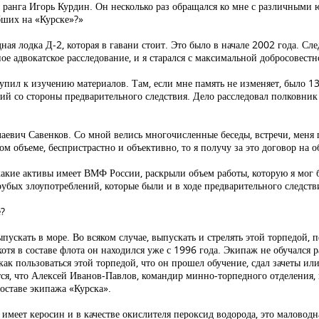
 ранга Игорь Курдин. Он несколько раз обращался ко мне с различными 
бших на «Курске»?»
ая лодка Д-2, которая в гавани стоит. Это было в начале 2002 года. Сл
е адвокатское расследование, и я старался с максимальной добросовестно
упил к изучению материалов. Там, если мне память не изменяет, было 13
й со стороны предварительного следствия. Дело расследовал полковник 
евич Савенков. Со мной велись многочисленные беседы, встречи, меня п
ном объеме, беспристрастно и объективно, то я получу за это договор на
 какие активы имеет ВМФ России, раскрыли объем работы, которую я мог
рубых злоупотреблений, которые были и в ходе предварительного следств
е?
ускать в море. Во всяком случае, выпускать и стрелять этой торпедой, 
хотя в составе флота он находился уже с 1996 года. Экипаж не обучался р
, как пользоваться этой торпедой, что он прошел обучение, сдал зачеты и
тся, что Алексей Иванов-Павлов, командир минно-торпедного отделения, 
составе экипажа «Курска».
 имеет керосин и в качестве окислителя пероксид водорода, это маловодн