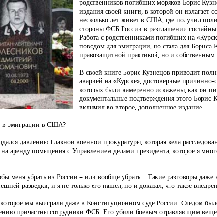
родственников погибших моряков Борис Кузне
издания своей книги, в которой он излагает 
несколько лет живет в США, где получил пол
стороны ФСБ России в разглашении гостайны в
Работа с родственниками погибших на «Курс
поводом для эмиграции, но стала для Бориса 
правозащитной практикой, но и собственным 
В своей книге Борис Кузнецов приводит полн
аварией на «Курске», достоверные причинно-с
которых были намеренно искажены, как он пиш
документальные подтверждения этого Борис К
включил во второе, дополненное издание.
сь в эмиграции в США?
поддался давлению Главной военной прокуратуры, которая вела расследова
р на аренду помещения с Управлением делами президента, которое я мног
бы меня убрать из России – или вообще убрать… Такие разговоры даже в
ей разведки, и я не только его нашел, но и доказал, что такое внедре
которое мы выиграли даже в Конституционном суде России. Следом было
плению причастны сотрудники ФСБ. Его убили боевым отравляющим веще