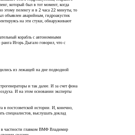
енг, который был в тот момент, когда
о этому пеленгу и в 2 часа 22 минуты, то
 был объявлен аварийным, гидроакустик
иентируясь на эти стуки, обнаруживают
сательный корабль с автономными
 ранга Игорь Дыгало говорил, что с
одились из лежащей на дне подводной
рогенераторы и так далее. И за счет фона
воздуха. И на этом основании эксперты
 в постсоветской истории. И, конечно,
ать специалистов, выслушать доклад
и, в частности главком ВМФ Владимир
и своими силами.