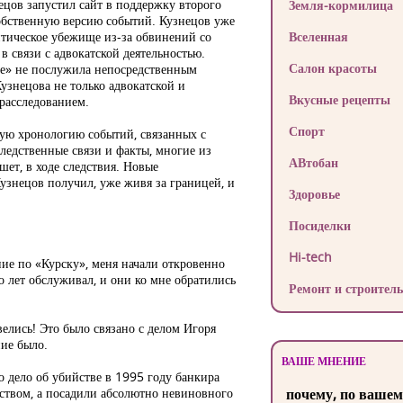
цов запустил сайт в поддержку второго
Земля-кормилица
собственную версию событий. Кузнецов уже
итическое убежище из-за обвинений со
Вселенная
 связи с адвокатской деятельностью.
Салон красоты
ке» не послужила непосредственным
Кузнецова не только адвокатской и
Вкусные рецепты
расследованием.
Спорт
ую хронологию событий, связанных с
ледственные связи и факты, многие из
АВтобан
ет, в ходе следствия. Новые
узнецов получил, уже живя за границей, и
Здоровье
Посиделки
Hi-tech
ние по «Курску», меня начали откровенно
о лет обслуживал, и они ко мне обратились
Ремонт и строитель
елись! Это было связано с делом Игоря
ние было.
ВАШЕ МНЕНИЕ
 дело об убийстве в 1995 году банкира
ством, а посадили абсолютно невиновного
почему, по вашем