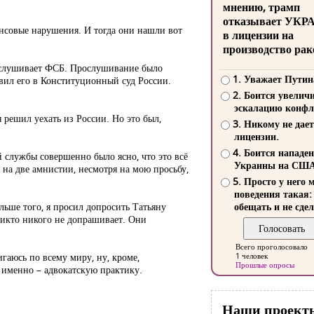
мнению, трамп
отказывает УКР
ансовые нарушения. И тогда они нашли вот
в лицензии на
производство рак
прослушивает ФСБ. Прослушивание было
1. Уважает Путин
вил его в Конституционный суд России.
2. Боится увелич
эскалацию конфл
 решил уехать из России. Но это был,
3. Никому не дает
лицензии.
4. Боится нападе
 службы совершенно было ясно, что это всё
Украины на СШ
 на две амнистии, несмотря на мою просьбу,
5. Просто у него 
поведения такая:
льше того, я просил допросить Татьяну
обещать и не сдел
 никто никого не допрашивает. Они
Всего проголосовало
гаюсь по всему миру, ну, кроме,
1 человек
Прошлые опросы
а именно – адвокатскую практику.
Наши проект