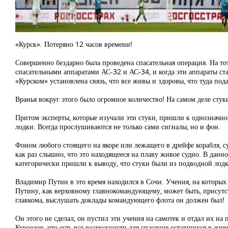
«Курск». Потеряно 12 часов времени!
Совершенно бездарно была проведена спасательная операция. На т
спасательными аппаратами АС-32 и АС-34, и когда эти аппараты ста
«Курском» установлена связь, что все живы и здоровы, что туда под
Вранья вокруг этого было огромное количество! На самом деле стук
Притом эксперты, которые изучали эти стуки, пришли к однозначно
лодки. Всегда прослушиваются не только сами сигналы, но и фон.
Фоном любого стоящего на якоре или лежащего в дрейфе корабля, су
как раз слышно, что это находящееся на плаву живое судно. В данн
категорически пришли к выводу, что стуки были из подводной лодк
Владимир Путин в это время находился в Сочи. Учения, на которых
Путину, как верховному главнокомандующему, может быть, присутст
главкома, выслушать доклады командующего флота он должен был!
Он этого не сделал, он пустил эти учения на самотек и отдал их 
Куроедов, что есть все возможности для спасения оставшихся в живы