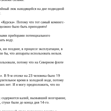
рийный люк находящейся на дне подводной
.
 «Курска». Потому что тот самый комингс-
а должно было быть приподнято!
ковыми приборами потенциального
ать воду.
, ни позднее, в процессе эксплуатации, в
и бы, что аппараты использовать нельзя.
пользовали, потому что на Северном флоте
 В 9-м отсеке на 23 человека было 19
длительное время в холодной воде, потому
ших нет. И я могу предположить, что по
х содержится калий, вызвавший возгорание,
 стуки были до конца дня 14-го.