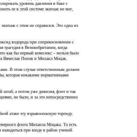
лировать уровень давления в баке с
инить ее к этой системе экипаж не мог,
, экипаж с этим не справился. Это одна из
роксид водорода при соприкосновении с
ая трагедия в Великобритании, когда
это как бы первый комплекс – нельзя было
ота Вячеслав Попов и Михаил Моцак.
вами. В этом случае ответственным должен
бы, которая никакими нормативными
й штаб, а потом уже дивизия, флот и так
циями, не было, и за это непосредственно
бной атаке эту взрывоопасную торпеду.
еверного флота Михаила Моцака. То есть
л находиться при входе в район учений.