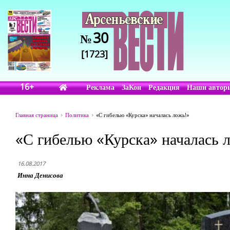
30
№
[1723]
16+
Реклама
ЗаКон
Редакция
Наши автор
Главная страница
Политика
«С гибелью «Курска» началась ложь!»
«С гибелью «Курска» началась 
16.08.2017
Инна Денисова