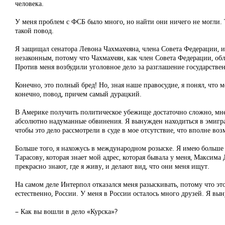
человека.
У меня проблем с ФСБ было много, но найти они ничего не могли. Т
такой повод.
Я защищал сенатора Левона Чахмахчяна, члена Совета Федерации, и
незаконным, потому что Чахмахчян, как член Совета Федерации, об
Против меня возбудили уголовное дело за разглашение государстве
Конечно, это полный бред! Но, зная наше правосудие, я понял, что 
конечно, повод, причем самый дурацкий.
В Америке получить политическое убежище достаточно сложно, мне
абсолютно надуманные обвинения. Я вынужден находиться в эмиграц
чтобы это дело рассмотрели в суде в мое отсутствие, что вполне во
Больше того, я нахожусь в международном розыске. Я имею больше п
Тарасову, которая знает мой адрес, которая бывала у меня, Максим
прекрасно знают, где я живу, и делают вид, что они меня ищут.
На самом деле Интерпол отказался меня разыскивать, потому что эт
естественно, России. У меня в России осталось много друзей. Я вы
– Как вы вошли в дело «Курска»?