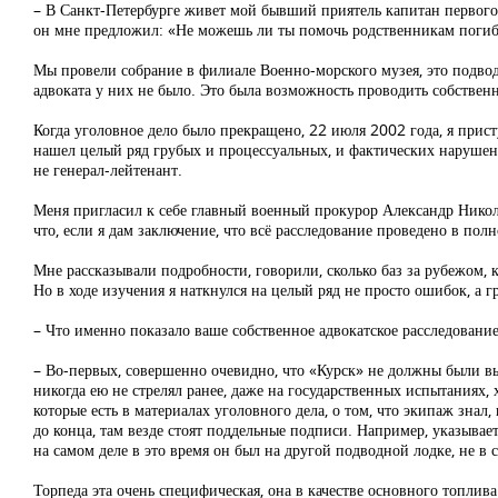
– В Санкт-Петербурге живет мой бывший приятель капитан первого
он мне предложил: «Не можешь ли ты помочь родственникам поги
Мы провели собрание в филиале Военно-морского музея, это подводн
адвоката у них не было. Это была возможность проводить собственно
Когда уголовное дело было прекращено, 22 июля 2002 года, я прист
нашел целый ряд грубых и процессуальных, и фактических нарушени
не генерал-лейтенант.
Меня пригласил к себе главный военный прокурор Александр Никола
что, если я дам заключение, что всё расследование проведено в пол
Мне рассказывали подробности, говорили, сколько баз за рубежом,
Но в ходе изучения я наткнулся на целый ряд не просто ошибок, а г
– Что именно показало ваше собственное адвокатское расследовани
– Во-первых, совершенно очевидно, что «Курск» не должны были вып
никогда ею не стрелял ранее, даже на государственных испытаниях, 
которые есть в материалах уголовного дела, о том, что экипаж знал
до конца, там везде стоят поддельные подписи. Например, указывае
на самом деле в это время он был на другой подводной лодке, не в 
Торпеда эта очень специфическая, она в качестве основного топлива