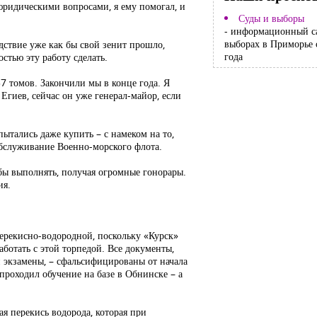
юридическими вопросами, я ему помогал, и
Суды и выборы
- информационный с
выборах в Приморье 
едствие уже как бы свой зенит прошло,
года
стью эту работу сделать.
7 томов. Закончили мы в конце года. Я
Егиев, сейчас он уже генерал-майор, если
ытались даже купить – с намеком на то,
 обслуживание Военно-морского флота.
 бы выполнять, получая огромные гонорары.
ия.
перекисно-водородной, поскольку «Курск»
аботать с этой торпедой. Все документы,
ли экзамены, – сфальсифицированы от начала
проходил обучение на базе в Обнинске – а
ая перекись водорода, которая при