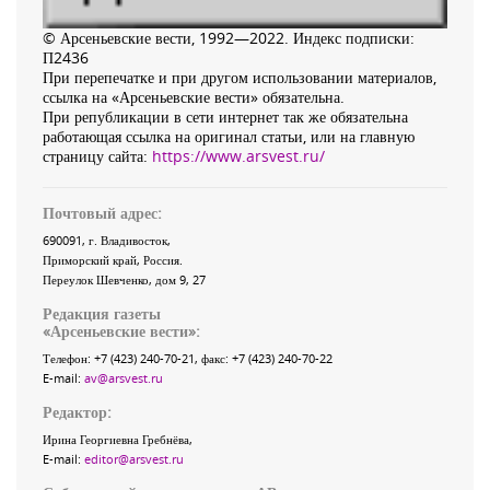
© Арсеньевские вести, 1992—2022. Индекс подписки:
П2436
При перепечатке и при другом использовании материалов,
ссылка на «Арсеньевские вести» обязательна.
При републикации в сети интернет так же обязательна
работающая ссылка на оригинал статьи, или на главную
страницу сайта:
https://www.arsvest.ru/
Почтовый адрес:
690091
, г.
Владивосток
,
Приморский край
,
Россия
.
Переулок Шевченко
, дом 9, 27
Редакция газеты
«
Арсеньевские вести
»:
Телефон:
+7 (423) 240-70-21
, факс:
+7 (423) 240-70-22
E-mail:
av@arsvest.ru
Редактор:
Ирина Георгиевна Гребнёва,
E-mail:
editor@arsvest.ru