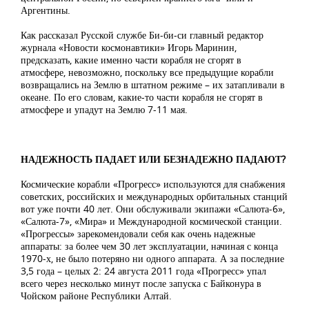
Аргентины.
Как рассказал Русской службе Би-би-си главный редактор
журнала «Новости космонавтики» Игорь Маринин,
предсказать, какие именно части корабля не сгорят в
атмосфере, невозможно, поскольку все предыдущие корабли
возвращались на Землю в штатном режиме – их затапливали в
океане. По его словам, какие-то части корабля не сгорят в
атмосфере и упадут на Землю 7-11 мая.
НАДЕЖНОСТЬ ПАДАЕТ ИЛИ БЕЗНАДЕЖНО ПАДАЮТ?
Космические корабли «Прогресс» используются для снабжения
советских, российских и международных орбитальных станций
вот уже почти 40 лет. Они обслуживали экипажи «Салюта-6»,
«Салюта-7», «Мира» и Международной космической станции.
«Прогрессы» зарекомендовали себя как очень надежные
аппараты: за более чем 30 лет эксплуатации, начиная с конца
1970-х, не было потеряно ни одного аппарата. А за последние
3,5 года – целых 2: 24 августа 2011 года «Прогресс» упал
всего через несколько минут после запуска с Байконура в
Чойском районе Республики Алтай.