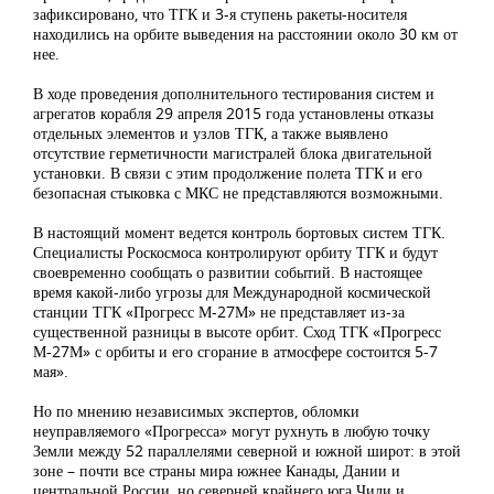
зафиксировано, что ТГК и 3-я ступень ракеты-носителя
находились на орбите выведения на расстоянии около 30 км от
нее.
В ходе проведения дополнительного тестирования систем и
агрегатов корабля 29 апреля 2015 года установлены отказы
отдельных элементов и узлов ТГК, а также выявлено
отсутствие герметичности магистралей блока двигательной
установки. В связи с этим продолжение полета ТГК и его
безопасная стыковка с МКС не представляются возможными.
В настоящий момент ведется контроль бортовых систем ТГК.
Специалисты Роскосмоса контролируют орбиту ТГК и будут
своевременно сообщать о развитии событий. В настоящее
время какой-либо угрозы для Международной космической
станции ТГК «Прогресс М-27М» не представляет из-за
существенной разницы в высоте орбит. Сход ТГК «Прогресс
М-27М» с орбиты и его сгорание в атмосфере состоится 5-7
мая».
Но по мнению независимых экспертов, обломки
неуправляемого «Прогресса» могут рухнуть в любую точку
Земли между 52 параллелями северной и южной широт: в этой
зоне – почти все страны мира южнее Канады, Дании и
центральной России, но северней крайнего юга Чили и