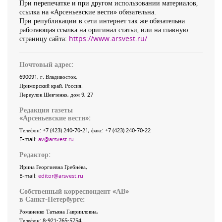
При перепечатке и при другом использовании материалов,
ссылка на «Арсеньевские вести» обязательна.
При републикации в сети интернет так же обязательна
работающая ссылка на оригинал статьи, или на главную
страницу сайта:
https://www.arsvest.ru/
Почтовый адрес:
690091
, г.
Владивосток
,
Приморский край
,
Россия
.
Переулок Шевченко
, дом 9, 27
Редакция газеты
«
Арсеньевские вести
»:
Телефон:
+7 (423) 240-70-21
, факс:
+7 (423) 240-70-22
E-mail:
av@arsvest.ru
Редактор:
Ирина Георгиевна Гребнёва,
E-mail:
editor@arsvest.ru
Собственный корреспондент «АВ»
в Санкт-Петербурге:
Романенко Татьяна Гаврииловна,
Телефон: 8-921-765-5754,