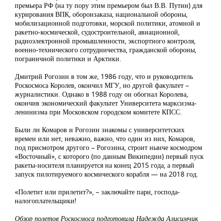
премьера РФ (на ту пору этим премьером был В.В. Путин) для
курирования ВПК, оборонзаказа, национальной обороны,
мобилизационной подготовки, морской политики, атомной и
ракетно-космической, судостроительной, авиационной,
радиоэлектронной промышленности, экспортного контроля,
военно-технического сотрудничества, гражданской обороны,
пограничной политики и Арктики.
Дмитрий Рогозин в том же, 1986 году, что и руководитель
Роскосмоса Королев, окончил МГУ, но другой факультет –
журналистики. Однако в 1988 году он обогнал Королева,
окончив экономический факультет Университета марксизма-
ленинизма при Московском городском комитете КПСС.
Были ли Комаров и Рогозин знакомы с университетских
времен или нет, неважно, важно, что один из них, Комаров,
под присмотром другого – Рогозина, строит нынче космодром
«Восточный», с которого (по данным Википедии) первый пуск
ракеты-носителя планируется на конец 2015 года, а первый
запуск пилотируемого космического корабля — на 2018 год.
«Полетит или прилетит?», – заключайте пари, господа-
налогоплательщики!
Обзор полетов Роскосмоса подготовила Надежда Алисимчик