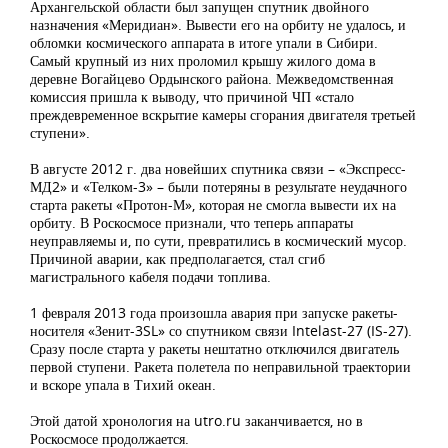
Архангельской области был запущен спутник двойного
назначения «Меридиан». Вывести его на орбиту не удалось, и
обломки космического аппарата в итоге упали в Сибири.
Самый крупный из них проломил крышу жилого дома в
деревне Вогайцево Ордынского района. Межведомственная
комиссия пришла к выводу, что причиной ЧП «стало
преждевременное вскрытие камеры сгорания двигателя третьей
ступени».
В августе 2012 г. два новейших спутника связи – «Экспресс-
МД2» и «Телком-3» – были потеряны в результате неудачного
старта ракеты «Протон-М», которая не смогла вывести их на
орбиту. В Роскосмосе признали, что теперь аппараты
неуправляемы и, по сути, превратились в космический мусор.
Причиной аварии, как предполагается, стал сгиб
магистрального кабеля подачи топлива.
1 февраля 2013 года произошла авария при запуске ракеты-
носителя «Зенит-3SL» со спутником связи Intelast-27 (IS-27).
Сразу после старта у ракеты нештатно отключился двигатель
первой ступени. Ракета полетела по неправильной траектории
и вскоре упала в Тихий океан.
Этой датой хронология на utro.ru заканчивается, но в
Роскосмосе продолжается.