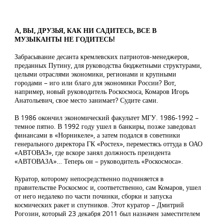
А, ВЫ, ДРУЗЬЯ, КАК НИ САДИТЕСЬ, ВСЕ В
МУЗЫКАНТЫ НЕ ГОДИТЕСЬ!
Забрасывание десанта кремлевских патриотов-менеджеров,
преданных Путину, для руководства бюджетными структурами,
целыми отраслями экономики, регионами и крупными
городами – иго или благо для экономики России? Вот,
например, новый руководитель Роскосмоса, Комаров Игорь
Анатольевич, свое место занимает? Судите сами.
В 1986 окончил экономический факультет МГУ. 1986-1992 –
темное пятно. В 1992 году ушел в банкиры, позже заведовал
финансами в «Норникеле», а затем подался в советники
генерального директора ГК «Ростех», переместясь оттуда в ОАО
«АВТОВАЗ», где вскоре занял должность президента
«АВТОВАЗА»… Теперь он – руководитель «Роскосмоса».
Куратор, которому непосредственно подчиняется в
правительстве Роскосмос и, соответственно, сам Комаров, ушел
от него недалеко по части починки, сборки и запуска
космических ракет и спутников. Этот куратор – Дмитрий
Рогозин, который 23 декабря 2011 был назначен заместителем