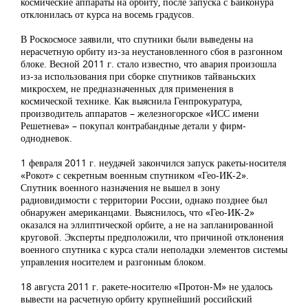
космические аппараты на орбиту, после запуска с Байконура
отклонилась от курса на восемь градусов.
В Роскосмосе заявили, что спутники были выведены на
нерасчетную орбиту из-за неустановленного сбоя в разгонном
блоке. Весной 2011 г. стало известно, что авария произошла
из-за использования при сборке спутников тайваньских
микросхем, не предназначенных для применения в
космической технике. Как выяснила Генпрокуратура,
производитель аппаратов – железногорское «ИСС имени
Решетнева» – покупал контрабандные детали у фирм-
однодневок.
1 февраля 2011 г. неудачей закончился запуск ракеты-носителя
«Рокот» с секретным военным спутником «Гео-ИК-2».
Спутник военного назначения не вышел в зону
радиовидимости с территории России, однако позднее был
обнаружен американцами. Выяснилось, что «Гео-ИК-2»
оказался на эллиптической орбите, а не на запланированной
круговой. Эксперты предположили, что причиной отклонения
военного спутника с курса стали неполадки элементов системы
управления носителем и разгонным блоком.
18 августа 2011 г. ракете-носителю «Протон-М» не удалось
вывести на расчетную орбиту крупнейший российский