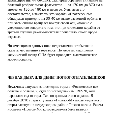
зафиксированы 44 обломка. Эксперты обратили внимание на
большой разброс высот фрагментов — от 170 км до 370 км в
апогее, от 130 до 180 км в перигее. Учитывая это
обстоятельство, а также то, что корабль «Прогресс» был
обнаружен примерно на 30-40 км выше расчетной орбиты и
при этом сильно вращался вокруг своей оси, «можно с
уверенностью говорить о том, что при отделении корабля от
третьей ступени ракеты-носителя произошло что-то вроде
взрыва».
Но имеющихся данных пока недостаточно, чтобы точно
сказать, что именно взорвалось. По мере их накопления
космический центр США будет проводить математическое
моделирование.
ЧЕРНАЯ ДЫРА ДЛЯ ДЕНЕГ НОГЛОГОПЛАТЕЛЬЩИКОВ
Неудачных запусков за последние годы в «Роскомсосе» все
больше и больше, и, судя по исследованиям utro.ru, они
нарастают год от года. Так, по данным этого издания, 5
декабря 2010 г. три спутника «Глонасс-М» после неудачного
старта затонули в несудоходном районе Тихого океана. Ракета-
носитель «Протон-М», которая должна была вывести