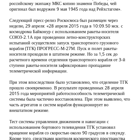
российскому экипажу МКС копию знамени Победы, чей
оригинал был водружен 9 мая 1945 года над Рейхстагом».
Следующий пресс-релиз Роскосмоса был размещен через
неделю, 29 апреля: «28 апреля 2015 года в 10:09.50 мск. с
космодрома Байконур с использованием ракеты-носителя
СОЮЗ-2.1А при проведении летно-конструкторских
испытаний осуществлен запуск транспортного грузового
корабля (ТГК) ПРОГРЕСС-М-27М. Пуск и полет ракеты-
носителя проходили в штатном режиме. Но за 1,5 сек до
расчетного времени отделения транспортного корабля от 3-й
ступени ракеты-носителя зафиксировано пропадание
телеметрической информации.
При этом впоследствии было установлено, что отделение ТГК
прошло своевременно. В результате проведенных 28 апреля
2015 года мероприятий работоспособность телеметрической
системы была частично восстановлена. При этом выявлено, что
часть агрегатов и систем корабля функционирует во
внештатном режиме.
Тест системы управления движением и навигации с
использованием бортового телевидения ТГК установил
вращение корабля со скоростью около 90 градусов в секунду.
Кроме того, средствами контроля космического пространства