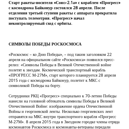
Старт ракеты-носителя «Союз-2.1а» с кораблем «Прогресс»
с космодрома Байконур состоялся 28 апреля. После
отделения третьей ступени ракеты с аппарата прекратила
поступать телеметрия. «Прогресс» начал
неконтролируемый сход с орбиты.
СИМВОЛЫ ПОБЕДЫ РОСКОСМОСА
«Роскосмос – ко Дню Победы», – под таким заголовком 22
апреля на официальном сайте «Роскосмоса» появился пресс-
релиз: «Символы Победы в Великой Отечественной войне
полетят к звездам. Космический транспортный корабль
«ПРОГРЕСС М-27М», старт которого планируется 28 апреля
2015 года с космодрома Байконур, полетит к МКС с
символикой Победы на борту.
Сотрудники РКЦ «Прогресс» специально к 70-летию Победы
нанесли на головной обтекатель символы Победы в Великой
Отечественной Войне: изображение ордена Отечественной
Войны и георгиевской ленты. Несколько георгиевских лент
отправятся на МКС внутри транспортного корабля «Прогресс
М-27М». 8 апреля 2015 года в Звездном городке члены отряда
космонавтов Роскосмоса и космонавты-ветераны передали