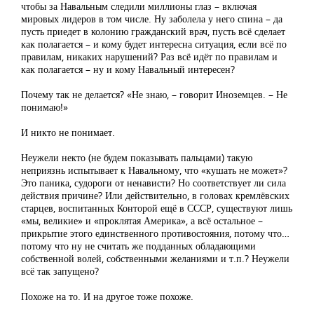
чтобы за Навальным следили миллионы глаз – включая
мировых лидеров в том числе. Ну заболела у него спина – да
пусть приедет в колонию гражданский врач, пусть всё сделает
как полагается – и кому будет интересна ситуация, если всё по
правилам, никаких нарушений? Раз всё идёт по правилам и
как полагается – ну и кому Навальный интересен?
Почему так не делается? «Не знаю, – говорит Иноземцев. – Не
понимаю!»
И никто не понимает.
Неужели некто (не будем показывать пальцами) такую
неприязнь испытывает к Навальному, что «кушать не может»?
Это паника, судороги от ненависти? Но соответствует ли сила
действия причине? Или действительно, в головах кремлёвских
старцев, воспитанных Конторой ещё в СССР, существуют лишь
«мы, великие» и «проклятая Америка», а всё остальное –
прикрытие этого единственного противостояния, потому что…
потому что ну не считать же подданных обладающими
собственной волей, собственными желаниями и т.п.? Неужели
всё так запущено?
Похоже на то. И на другое тоже похоже.