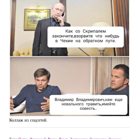
Коллаж из соцсетей.
Теги:
Путин
,
Навальный
,
Врачи
,
Взрыв
,
Экстремизм
,
Дипломаты
,
Эрдоган
,