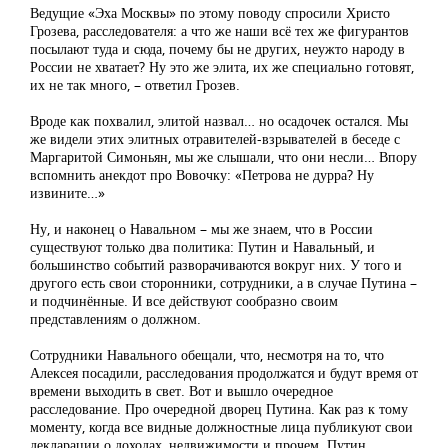
Ведущие «Эха Москвы» по этому поводу спросили Христо
Грозева, расследователя: а что же наши всё тех же фигурантов
посылают туда и сюда, почему бы не других, неужто народу в
России не хватает? Ну это же элита, их же специально готовят,
их не так много, – ответил Грозев.
Вроде как похвалил, элитой назвал… но осадочек остался. Мы
же видели этих элитных отравителей-взрывателей в беседе с
Маргаритой Симоньян, мы же слышали, что они несли… Впору
вспомнить анекдот про Вовочку: «Петрова не дурра? Ну
извините…»
Ну, и наконец о Навальном – мы же знаем, что в России
существуют только два политика: Путин и Навальный, и
большинство событий разворачиваются вокруг них. У того и
другого есть свои сторонники, сотрудники, а в случае Путина –
и подчинённые. И все действуют сообразно своим
представлениям о должном.
Сотрудники Навального обещали, что, несмотря на то, что
Алексея посадили, расследования продолжатся и будут время от
времени выходить в свет. Вот и вышло очередное
расследование. Про очередной дворец Путина. Как раз к тому
моменту, когда все видные должностные лица публикуют свои
декларации о доходах, недвижимости и прочем. Путин