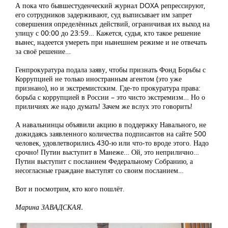
А пока что бывшестуденческий журнал DOXA репрессируют,
его сотрудников задерживают, суд выписывает им запрет
совершения определённых действий, ограничивая их выход на
улицу с 00:00 до 23:59… Кажется, судья, кто такое решение
вынес, надеется умереть при нынешнем режиме и не отвечать
за своё решение…
Генпрокуратура подала заяву, чтобы признать Фонд Борьбы с
Коррупцией не только иностранным агентом (это уже
признано), но и экстремистским. Где-то прокуратура права:
борьба с коррупцией в России – это чисто экстремизм… Но о
приличиях же надо думать! Зачем же вслух это говорить!
А навальнинцы объявили акцию в поддержку Навального, не
дожидаясь заявленного количества подписантов на сайте 500
человек, удовлетворились 430-ю или что-то вроде этого. Надо
срочно! Путин выступит в Манеже… Ой, это неприлично…
Путин выступит с посланием Федеральному Собранию, а
несогласные граждане выступят со своим посланием…
Вот и посмотрим, кто кого пошлёт.
Марина ЗАВАДСКАЯ.