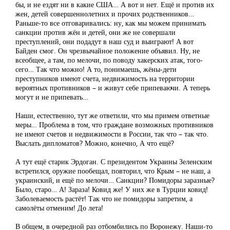
бы, и не ездят ни в какие США… А вот и нет. Ещё и против их
жен, детей совершеннолетних и прочих родственников…
Раньше-то все отговаривались: ну, как мы можем принимать
санкции против жён и детей, они же не совершали
преступлений, они подадут в наш суд и выиграют! А вот
Байден смог. Он чрезвычайное положение объявил. Ну, не
всеобщее, а там, по мелочи, по поводу хакерских атак, того-
сего… Так что можно! А то, понимаешь, жёны-дети
преступников имеют счета, недвижимость на территории
вероятных противников – и живут себе припеваючи. А теперь
могут и не припевать…
Наши, естественно, тут же ответили, что мы примем ответные
меры… Проблема в том, что граждане возможных противников
не имеют счетов и недвижимости в России, так что – так что.
Выслать дипломатов? Можно, конечно, А что ещё?
А тут ещё старик Эрдоган. С президентом Украины Зеленским
встретился, оружие пообещал, повторил, что Крым – не наш, а
украинский, и ещё по мелочи… Санкции? Помидоры заразные?
Было, старо… А! Зараза! Ковид же! У них же в Турции ковид!
Заболеваемость растёт! Так что не помидоры запретим, а
самолёты отменим! До лета!
В общем, в очередной раз отбомбились по Воронежу. Наши-то