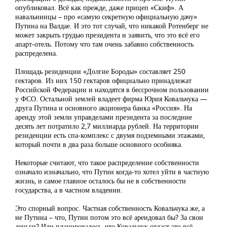
опубликовал. Всё как прежде, даже прицеп «Скиф». А
навальнинцы – про «самую секретную официальную дачу»
Путина на Валдае. И это тот случай, что никакой Ротенберг не
может закрыть грудью президента и заявить, что это всё его
апарт-отель. Потому что там очень забавно собственность
распределена.
Площадь резиденции «Долгие Бороды» составляет 250
гектаров. Из них 150 гектаров официально принадлежат
Российской Федерации и находятся в бессрочном пользовании
у ФСО. Остальной землей владеет фирма Юрия Ковальчука —
друга Путина и основного акционера банка «Россия». На
аренду этой земли управделами президента за последние
десять лет потратило 2,7 миллиарда рублей. На территории
резиденции есть спа-комплекс с двумя подземными этажами,
который почти в два раза больше основного особняка.
Некоторые считают, что такое распределение собственности
означало изначально, что Путин когда-то хотел уйти в частную
жизнь, и самое главное осталось бы не в собственности
государства, а в частном владении.
Это спорный вопрос. Частная собственность Ковальчука же, а
не Путина – что, Путин потом это всё арендовал бы? За свои
деньги? Или планировалось, что Ковальчук отдаст это всё