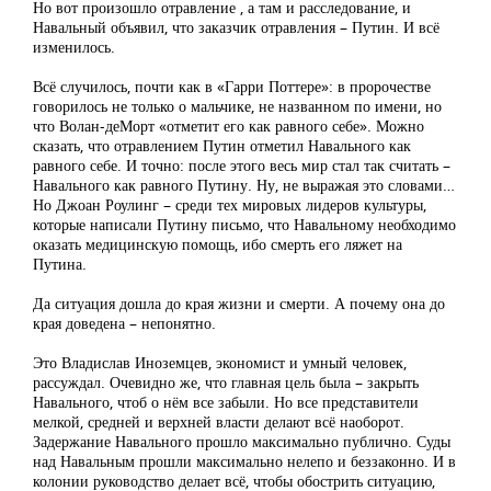
Но вот произошло отравление , а там и расследование, и
Навальный объявил, что заказчик отравления – Путин. И всё
изменилось.
Всё случилось, почти как в «Гарри Поттере»: в пророчестве
говорилось не только о мальчике, не названном по имени, но
что Волан-деМорт «отметит его как равного себе». Можно
сказать, что отравлением Путин отметил Навального как
равного себе. И точно: после этого весь мир стал так считать –
Навального как равного Путину. Ну, не выражая это словами…
Но Джоан Роулинг – среди тех мировых лидеров культуры,
которые написали Путину письмо, что Навальному необходимо
оказать медицинскую помощь, ибо смерть его ляжет на
Путина.
Да ситуация дошла до края жизни и смерти. А почему она до
края доведена – непонятно.
Это Владислав Иноземцев, экономист и умный человек,
рассуждал. Очевидно же, что главная цель была – закрыть
Навального, чтоб о нём все забыли. Но все представители
мелкой, средней и верхней власти делают всё наоборот.
Задержание Навального прошло максимально публично. Суды
над Навальным прошли максимально нелепо и беззаконно. И в
колонии руководство делает всё, чтобы обострить ситуацию,