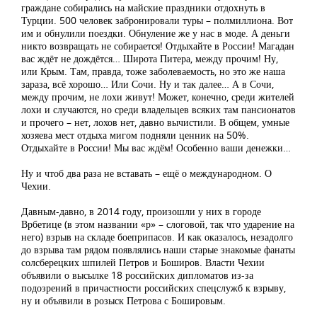
граждане собирались на майские праздники отдохнуть в
Турции. 500 человек забронировали туры – полмиллиона. Вот
им и обнулили поездки. Обнуление же у нас в моде. А деньги
никто возвращать не собирается! Отдыхайте в России! Магадан
вас ждёт не дождётся… Широта Питера, между прочим! Ну,
или Крым. Там, правда, тоже заболеваемость, но это же наша
зараза, всё хорошо… Или Сочи. Ну и так далее… А в Сочи,
между прочим, не лохи живут! Может, конечно, среди жителей
лохи и случаются, но среди владельцев всяких там пансионатов
и прочего – нет, лохов нет, давно вычистили. В общем, умные
хозяева мест отдыха мигом подняли ценник на 50%.
Отдыхайте в России! Мы вас ждём! Особенно ваши денежки…
Ну и чтоб два раза не вставать – ещё о международном. О
Чехии.
Давным-давно, в 2014 году, произошли у них в городе
Врбетице (в этом названии «р» – слоговой, так что ударение на
него) взрыв на складе боеприпасов. И как оказалось, незадолго
до взрыва там рядом появлялись наши старые знакомые фанаты
солсберецких шпилей Петров и Боширов. Власти Чехии
объявили о высылке 18 российских дипломатов из-за
подозрений в причастности российских спецслужб к взрыву,
ну и объявили в розыск Петрова с Бошировым.