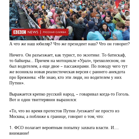
А что же наш юбиляр? Что же президент наш? Что он говорит?
Ничего. Он разъезжает, как турист, по экзотике. То батискаф,
то байкеры… Причем на мотоцикле «Урал», трехколесном, он
был водителем, а еще двое – пассажирами. По поводу чего тут
же возникла новая реалистическая версия с раннего анекдота
про Брежнева: «Не знаю, кто эти люди, но водителем у них
Путин».
Выражается крепко русский народ, – говаривал когда-то Гоголь.
Вот и один твиттерянин выразился:
«То, что во время протестов Путин /уезжает/ не просто из
Москвы, а поближе к границе, говорит о том, что:
1. ФСО полагает вероятным попытку захвата власти. И....
внимание!