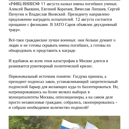
«РФЯЦ-ВНИИЭФ 11 августа назвал имена погибших ученых:
Алексей Вьюшин, Евгений Коратаев, Вячеслав Липшев, Сергей
Пичугин и Владислав Яновский. Президенту направлено
предложение наградить испытателей. 12 августа состоится
прощание с физиками. В ЗАТО Саров объявлен двухдневный
траур».
Всё-таки гражданские лучше военных: они больше думают о
людях и не готовы скрывать имена погибших, а готовы их
обнародовать и представить к награде.
И вдобавок ко всем этим катастрофам в Москве длится и
развивается рукотворный политический кризис.
Первоначальный источник понятен: Госдума приняла, а
президент подписал закон, устанавливающий запретительный
подписной барьер для желающих куда-то баллотироваться. Но,
натренировавшись на более мелких выборах в
муниципалитеты Москвы, оппозиционеры, а на самом деле
просто независимые граждане, собрались, скооперировались –
и собрали необходимое количество подписей!