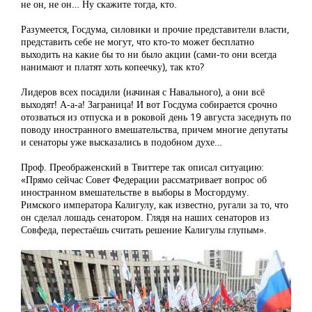
не он, не он… Ну скажите тогда, кто.
Разумеется, Госдума, силовики и прочие представители власти,
представить себе не могут, что кто-то может бесплатно
выходить на какие бы то ни было акции (сами-то они всегда
нанимают и платят хоть копеечку), так кто?
Лидеров всех посадили (начиная с Навального), а они всё
выходят! А-а-а! Заграница! И вот Госдума собирается срочно
отозваться из отпуска и в роковой день 19 августа заседнуть по
поводу иностранного вмешательства, причем многие депутаты
и сенаторы уже высказались в подобном духе…
Проф. Преображенский в Твиттере так описал ситуацию:
«Прямо сейчас Совет Федерации рассматривает вопрос об
иностранном вмешательстве в выборы в Мосгордуму.
Римского императора Калигулу, как известно, ругали за то, что
он сделал лошадь сенатором. Глядя на наших сенаторов из
Совфеда, перестаёшь считать решение Калигулы глупым».