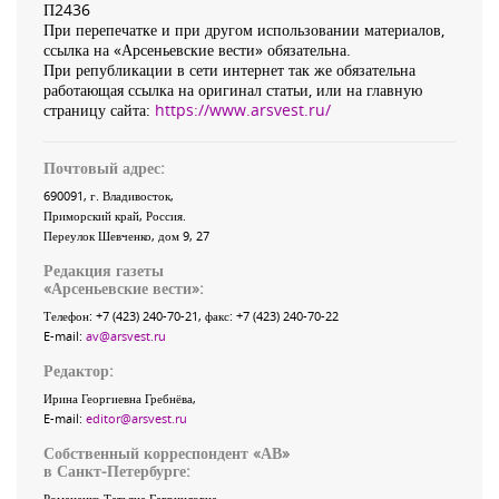
П2436
При перепечатке и при другом использовании материалов,
ссылка на «Арсеньевские вести» обязательна.
При републикации в сети интернет так же обязательна
работающая ссылка на оригинал статьи, или на главную
страницу сайта:
https://www.arsvest.ru/
Почтовый адрес:
690091
, г.
Владивосток
,
Приморский край
,
Россия
.
Переулок Шевченко
, дом 9, 27
Редакция газеты
«
Арсеньевские вести
»:
Телефон:
+7 (423) 240-70-21
, факс:
+7 (423) 240-70-22
E-mail:
av@arsvest.ru
Редактор:
Ирина Георгиевна Гребнёва,
E-mail:
editor@arsvest.ru
Собственный корреспондент «АВ»
в Санкт-Петербурге:
Романенко Татьяна Гаврииловна,