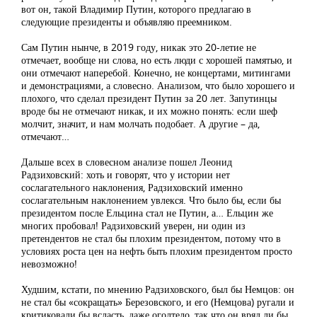
вот он, такой Владимир Путин, которого предлагаю в
следующие президенты и объявляю преемником.
Сам Путин нынче, в 2019 году, никак это 20-летие не
отмечает, вообще ни слова, но есть люди с хорошей памятью, и
они отмечают наперебой. Конечно, не концертами, митингами
и демонстрациями, а словесно. Анализом, что было хорошего и
плохого, что сделал президент Путин за 20 лет. Запутинцы
вроде бы не отмечают никак, и их можно понять: если шеф
молчит, значит, и нам молчать подобает. А другие – да,
отмечают…
Дальше всех в словесном анализе пошел Леонид
Радзиховский: хоть и говорят, что у истории нет
сослагательного наклонения, Радзиховский именно
сослагательным наклонением увлекся. Что было бы, если бы
президентом после Ельцина стал не Путин, а… Ельцин же
многих пробовал! Радзиховский уверен, ни один из
претендентов не стал бы плохим президентом, потому что в
условиях роста цен на нефть быть плохим президентом просто
невозможно!
Худшим, кстати, по мнению Радзиховского, был бы Немцов: он
не стал бы «сокращать» Березовского, и его (Немцова) ругали и
критиковали бы всласть, даже оголтело, так что он вряд ли бы