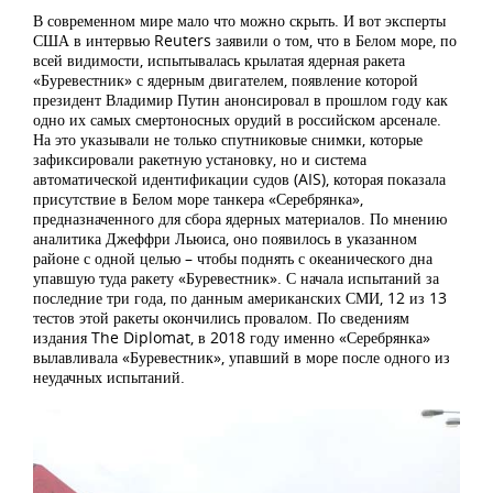
В современном мире мало что можно скрыть. И вот эксперты
США в интервью Reuters заявили о том, что в Белом море, по
всей видимости, испытывалась крылатая ядерная ракета
«Буревестник» с ядерным двигателем, появление которой
президент Владимир Путин анонсировал в прошлом году как
одно их самых смертоносных орудий в российском арсенале.
На это указывали не только спутниковые снимки, которые
зафиксировали ракетную установку, но и система
автоматической идентификации судов (AIS), которая показала
присутствие в Белом море танкера «Серебрянка»,
предназначенного для сбора ядерных материалов. По мнению
аналитика Джеффри Льюиса, оно появилось в указанном
районе с одной целью – чтобы поднять с океанического дна
упавшую туда ракету «Буревестник». С начала испытаний за
последние три года, по данным американских СМИ, 12 из 13
тестов этой ракеты окончились провалом. По сведениям
издания The Diplomat, в 2018 году именно «Серебрянка»
вылавливала «Буревестник», упавший в море после одного из
неудачных испытаний.