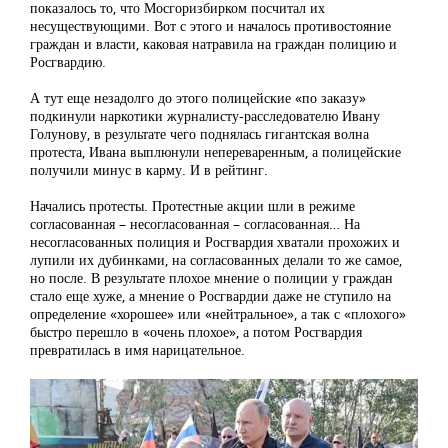
показалось то, что Мосгоризбирком посчитал их
несуществующими. Вот с этого и началось противостояние
граждан и власти, каковая натравила на граждан полицию и
Росгвардию.
А тут еще незадолго до этого полицейские «по заказу»
подкинули наркотики журналисту-расследователю Ивану
Голунову, в результате чего поднялась гигантская волна
протеста, Ивана выплюнули непереваренным, а полицейские
получили минус в карму. И в рейтинг.
Начались протесты. Протестные акции шли в режиме
согласованная – несогласованная – согласованная… На
несогласованных полиция и Росгвардия хватали прохожих и
лупили их дубинками, на согласованных делали то же самое,
но после. В результате плохое мнение о полиции у граждан
стало еще хуже, а мнение о Росгвардии даже не ступило на
определение «хорошее» или «нейтральное», а так с «плохого»
быстро перешло в «очень плохое», а потом Росгвардия
превратилась в имя нарицательное.