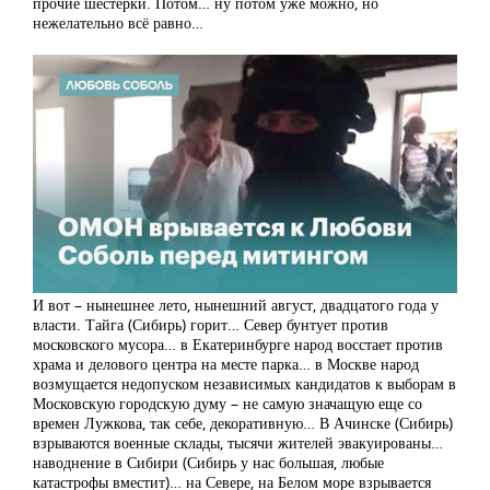
прочие шестерки. Потом… ну потом уже можно, но
нежелательно всё равно…
И вот – нынешнее лето, нынешний август, двадцатого года у
власти. Тайга (Сибирь) горит… Север бунтует против
московского мусора… в Екатеринбурге народ восстает против
храма и делового центра на месте парка… в Москве народ
возмущается недопуском независимых кандидатов к выборам в
Московскую городскую думу – не самую значащую еще со
времен Лужкова, так себе, декоративную… В Ачинске (Сибирь)
взрываются военные склады, тысячи жителей эвакуированы…
наводнение в Сибири (Сибирь у нас большая, любые
катастрофы вместит)… на Севере, на Белом море взрывается