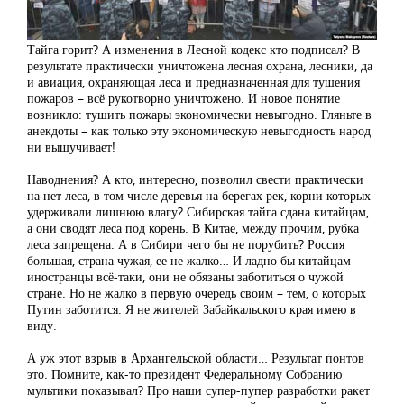
Тайга горит? А изменения в Лесной кодекс кто подписал? В
результате практически уничтожена лесная охрана, лесники, да
и авиация, охраняющая леса и предназначенная для тушения
пожаров – всё рукотворно уничтожено. И новое понятие
возникло: тушить пожары экономически невыгодно. Гляньте в
анекдоты – как только эту экономическую невыгодность народ
ни вышучивает!
Наводнения? А кто, интересно, позволил свести практически
на нет леса, в том числе деревья на берегах рек, корни которых
удерживали лишнюю влагу? Сибирская тайга сдана китайцам,
а они сводят леса под корень. В Китае, между прочим, рубка
леса запрещена. А в Сибири чего бы не порубить? Россия
большая, страна чужая, ее не жалко… И ладно бы китайцам –
иностранцы всё-таки, они не обязаны заботиться о чужой
стране. Но не жалко в первую очередь своим – тем, о которых
Путин заботится. Я не жителей Забайкальского края имею в
виду.
А уж этот взрыв в Архангельской области… Результат понтов
это. Помните, как-то президент Федеральному Собранию
мультики показывал? Про наши супер-пупер разработки ракет