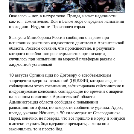
Оказалось – нет, в натуре тоже. Правда, насчет надежности
как-то… сомнительно. Вон в Белом море очередные испытания
проходили. Неудачные. Произошел взрыв.
8 августа Минобороны России сообщило о взрыве при
испытаниях ракетного жидкостного двигателя в Архангельской
области. Росатом объявил, что происшествие, в результате
которого погибли пятеро специалистов организации,
случилось при испытании на морской платформе ракеты с
жидкостной установкой.
10 августа Организация по Договору о всеобъемлющем
запрещении ядерных испытаний (ОДВЗЯИ), которая следит за
соблюдением этого соглашения, зафиксировала сейсмические и
инфразвуковые колебания, совпадающие по времени с аварией
на военном полигоне в Архангельской области.
Администрация области сообщила о повышении
радиационного фона, но вскорости сообщение удалила. Адрес,
правда, указала: Нёникса, в 30 километрах от Северодвинска.
Народ, конечно, не поверил, что всё пришло в норму и кинулся
в аптеки скупать йодсодеращие препараты, а когда они
закончились, то и просто йод.