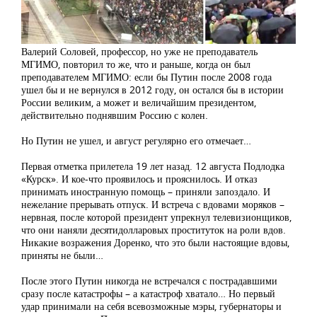
Валерий Соловей, профессор, но уже не преподаватель
МГИМО, повторил то же, что и раньше, когда он был
преподавателем МГИМО: если бы Путин после 2008 года
ушел бы и не вернулся в 2012 году, он остался бы в истории
России великим, а может и величайшим президентом,
действительно поднявшим Россию с колен.
Но Путин не ушел, и август регулярно его отмечает…
Первая отметка прилетела 19 лет назад. 12 августа Подлодка
«Курск». И кое-что проявилось и прояснилось. И отказ
принимать иностранную помощь – приняли запоздало. И
нежелание прерывать отпуск. И встреча с вдовами моряков –
нервная, после которой президент упрекнул телевизионщиков,
что они наняли десятидолларовых проституток на роли вдов.
Никакие возражения Доренко, что это были настоящие вдовы,
приняты не были…
После этого Путин никогда не встречался с пострадавшими
сразу после катастрофы – а катастроф хватало… Но первый
удар принимали на себя всевозможные мэры, губернаторы и