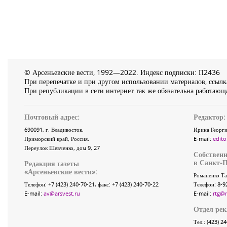
© Арсеньевские вести, 1992—2022. Индекс подписки: П2436
При перепечатке и при другом использовании материалов, ссылка
При републикации в сети интернет так же обязательна работающа
Почтовый адрес:
Редактор:
690091
, г.
Владивосток
,
Ирина Георги
Приморский край
,
Россия
.
E-mail:
edito
Переулок Шевченко
, дом 9, 27
Собственн
в Санкт-П
Редакция газеты
«
Арсеньевские вести
»:
Романенко Та
Телефон:
+7 (423) 240-70-21
, факс:
+7 (423) 240-70-22
Телефон: 8-9
E-mail:
av@arsvest.ru
E-mail:
rtg@
Отдел ре
Тел.: (423) 2