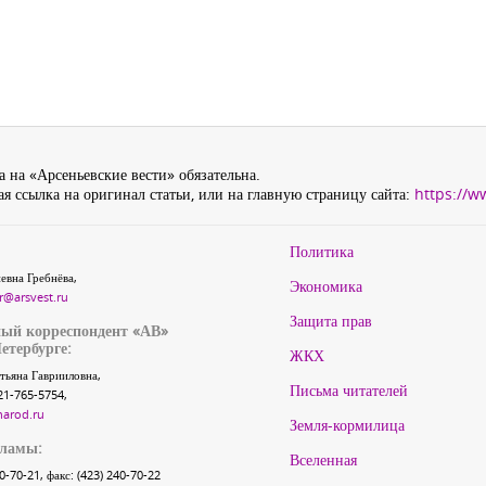
 на «Арсеньевские вести» обязательна.
я ссылка на оригинал статьи, или на главную страницу сайта:
https://w
Политика
евна Гребнёва,
Экономика
r@arsvest.ru
Защита прав
ый корреспондент «АВ»
етербурге:
ЖКХ
тьяна Гаврииловна,
Письма читателей
21-765-5754,
narod.ru
Земля-кормилица
кламы:
Вселенная
40-70-21, факс: (423) 240-70-22