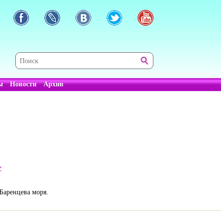
ы
Новости
Архив
с
 Баренцева моря.