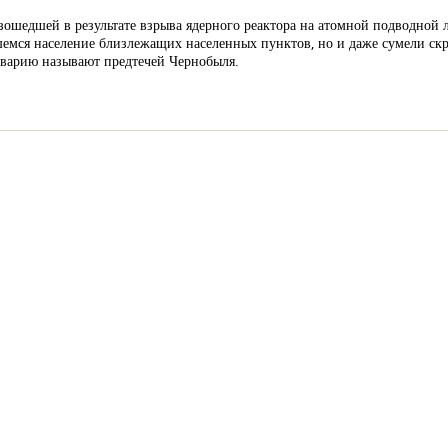
зошедшей в результате взрыва ядерного реактора на атомной подводной 
шемся население близлежащих населенных пунктов, но и даже сумели скр
 аварию называют предтечей Чернобыля.