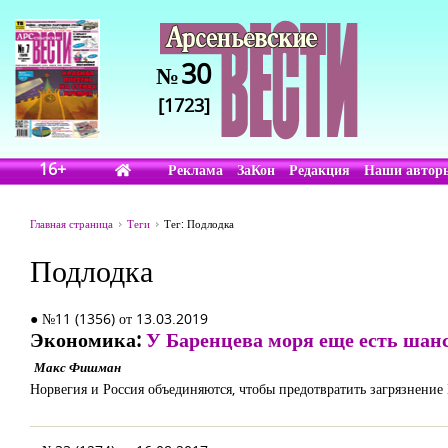
30
№
[1723]
16+
Реклама
ЗаКон
Редакция
Наши автор
Главная страница
Теги
Тег: Подлодка
Подлодка
● №11 (1356) от 13.03.2019
Экономика:
У Баренцева моря еще есть шан
Макс Фишман
Норвегия и Россия объединяются, чтобы предотвратить загрязнение