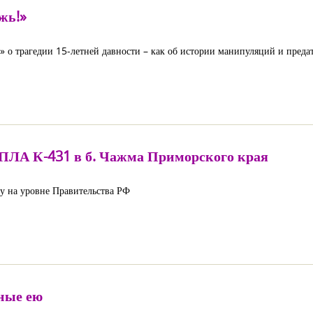
жь!»
 о трагедии 15-летней давности – как об истории манипуляций и предат
а ПЛА К-431 в б. Чажма Приморского края
фу на уровне Правительства РФ
ные ею