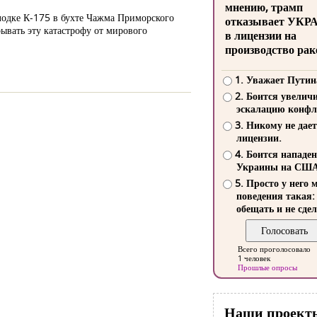
мнению, трамп
лодке К-175 в бухте Чажма Приморского
отказывает УКР
ывать эту катастрофу от мирового
в лицензии на
производство рак
1. Уважает Путин
2. Боится увелич
эскалацию конфл
3. Никому не дает
лицензии.
4. Боится нападе
Украины на СШ
5. Просто у него 
поведения такая:
обещать и не сдел
Всего проголосовало
1 человек
Прошлые опросы
Наши проект