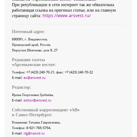
При републикации в сети интернет так же обязательна
работающая ссылка на оригинал статьи, или на главную
страницу сайта:
https://www.arsvest.ru/
Почтовый адрес:
690091
, г.
Владивосток
,
Приморский край
,
Россия
.
Переулок Шевченко
, дом 9, 27
Редакция газеты
«
Арсеньевские вести
»:
Телефон:
+7 (423) 240-70-21
, факс:
+7 (423) 240-70-22
E-mail:
av@arsvest.ru
Редактор:
Ирина Георгиевна Гребнёва,
E-mail:
editor@arsvest.ru
Собственный корреспондент «АВ»
в Санкт-Петербурге:
Романенко Татьяна Гаврииловна,
Телефон: 8-921-765-5754,
E-mail:
rtg@narod.ru