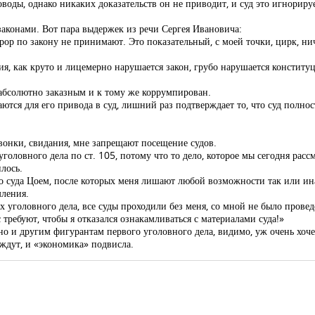
доводы, однако никаких доказательств он не приводит, и суд это игнорир
 законами. Вот пара выдержек из речи Сергея Ивановича:
ор по закону не принимают. Это показательный, с моей точки, цирк, ни
ия, как круто и лицемерно нарушается закон, грубо нарушается конститу
я абсолютно заказным и к тому же коррумпирован.
ются для его привода в суд, лишний раз подтверждает то, что суд полнос
вонки, свидания, мне запрещают посещение судов.
уголовного дела по ст. 105, потому что то дело, которое мы сегодня расс
лось.
 суда Цоем, после которых меня лишают любой возможности так или иначе
мления.
х уголовного дела, все суды проходили без меня, со мной не было прове
требуют, чтобы я отказался ознакамливаться с материалами суда!»
 но и другим фигурантам первого уголовного дела, видимо, уж очень хоче
 ждут, и «экономика» подвисла.