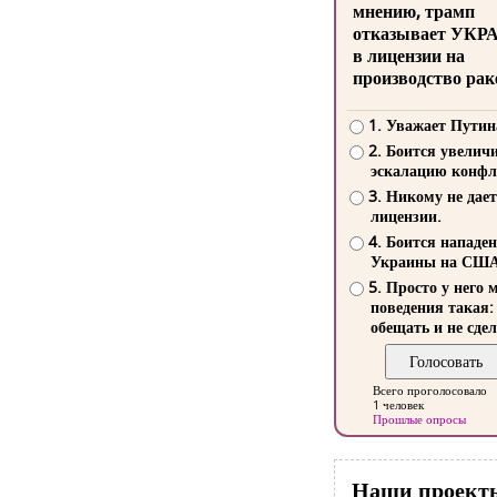
мнению, трамп
отказывает УКР
в лицензии на
производство рак
1. Уважает Путин
2. Боится увелич
эскалацию конфл
3. Никому не дает
лицензии.
4. Боится нападе
Украины на СШ
5. Просто у него 
поведения такая:
обещать и не сдел
Всего проголосовало
1 человек
Прошлые опросы
Наши проект