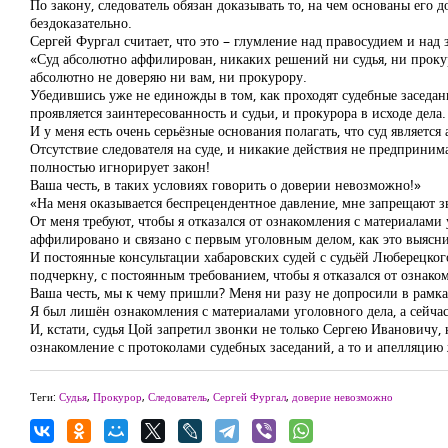
По закону, следователь обязан доказывать то, на чем основаны его 
бездоказательно.
Сергей Фургал считает, что это – глумление над правосудием и над
«Суд абсолютно аффилирован, никаких решений ни судья, ни прокур
абсолютно не доверяю ни вам, ни прокурору.
Убедившись уже не единожды в том, как проходят судебные заседан
проявляется заинтересованность и судьи, и прокурора в исходе дела.
И у меня есть очень серьёзные основания полагать, что суд являетс
Отсутствие следователя на суде, и никакие действия не предпринима
полностью игнорирует закон!
Ваша честь, в таких условиях говорить о доверии невозможно!»
«На меня оказывается беспрецендентное давление, мне запрещают з
От меня требуют, чтобы я отказался от ознакомления с материалами 
аффилировано и связано с первым уголовным делом, как это выясни
И постоянные консультации хабаровских судей с судьёй Люберецкого
подчеркну, с постоянным требованием, чтобы я отказался от ознако
Ваша честь, мы к чему пришли? Меня ни разу не допросили в рамка
Я был лишён ознакомления с материалами уголовного дела, а сейчас 
И, кстати, судья Цой запретил звонки не только Сергею Ивановичу,
ознакомление с протоколами судебных заседаний, а то и апелляцию
Теги:
Судья
,
Прокурор
,
Следователь
,
Сергей Фургал
,
доверие невозможно