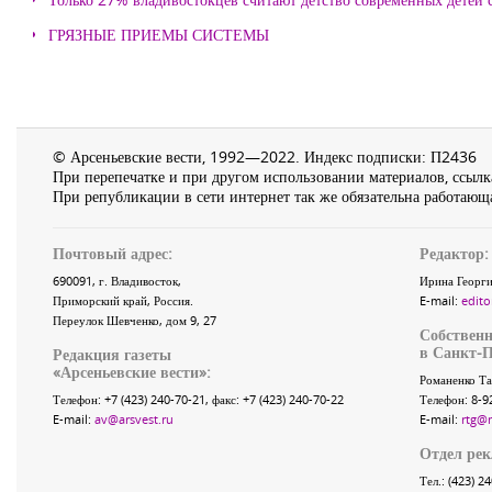
ГРЯЗНЫЕ ПРИЕМЫ СИСТЕМЫ
© Арсеньевские вести, 1992—2022. Индекс подписки: П2436
При перепечатке и при другом использовании материалов, ссылка
При републикации в сети интернет так же обязательна работающа
Почтовый адрес:
Редактор:
690091
, г.
Владивосток
,
Ирина Георги
Приморский край
,
Россия
.
E-mail:
edito
Переулок Шевченко
, дом 9, 27
Собственн
в Санкт-П
Редакция газеты
«
Арсеньевские вести
»:
Романенко Та
Телефон:
+7 (423) 240-70-21
, факс:
+7 (423) 240-70-22
Телефон: 8-9
E-mail:
av@arsvest.ru
E-mail:
rtg@
Отдел ре
Тел.: (423) 2