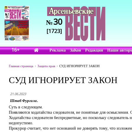
30
№
[1723]
16+
Реклама
ЗаКон
Редакция
Наши автор
Главная страница
Защита прав
СУД ИГНОРИРУЕТ ЗАКОН
СУД ИГНОРИРУЕТ ЗАКОН
21.06.2023
Штаб Фургала.
Суть в следующем.
Появляются ходатайства следователя, не понятные для осмысления. С
Ходатайства следователя беспредметные, но поскольку следователь не
недопустимо.
Прокурор считает, что нет оснований не доверять тому, что изложен