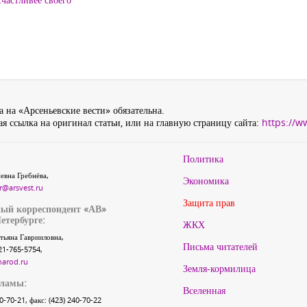
 на «Арсеньевские вести» обязательна.
я ссылка на оригинал статьи, или на главную страницу сайта:
https://w
Политика
евна Гребнёва,
Экономика
r@arsvest.ru
Защита прав
ый корреспондент «АВ»
етербурге:
ЖКХ
тьяна Гаврииловна,
Письма читателей
21-765-5754,
narod.ru
Земля-кормилица
кламы:
Вселенная
40-70-21, факс: (423) 240-70-22