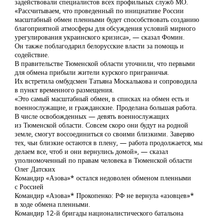
задействовали специалистов всех профильных служб МО.
«Рассчитываем, что проведенный по инициативе России
масштабный обмен пленными будет способствовать созданию
благоприятной атмосферы для обсуждения условий мирного
урегулирования украинского кризиса», — сказал Фомин.
Он также поблагодарил белорусские власти за помощь и
содействие.
В правительстве Тюменской области уточнили, что первыми
для обмена прибыли жители курского приграничья.
Их встретила омбудсмен Татьяна Москалькова и сопроводила
в пункт временного размещения.
«Это самый масштабный обмен, в списках на обмен есть и
военнослужащие, и гражданские. Проделана большая работа.
В числе освобожденных — девять военнослужащих
из Тюменской области. Совсем скоро они будут на родной
земле, смогут воссоединиться со своими близкими. Заверяю
тех, чьи близкие остаются в плену, — работа продолжается, мы
делаем все, чтоб и они вернулись домой», — сказал
уполномоченный по правам человека в Тюменской области
Олег Датских
Командир «Азова»* остался недоволен обменом пленными
с Россией
Командир «Азова»* Прокопенко: РФ не вернула «азовцев»*
в ходе обмена пленными.
Командир 12-й бригады националистического батальона