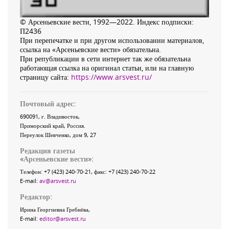
© Арсеньевские вести, 1992—2022. Индекс подписки:
П2436
При перепечатке и при другом использовании материалов,
ссылка на «Арсеньевские вести» обязательна.
При републикации в сети интернет так же обязательна
работающая ссылка на оригинал статьи, или на главную
страницу сайта:
https://www.arsvest.ru/
Почтовый адрес:
690091
, г.
Владивосток
,
Приморский край
,
Россия
.
Переулок Шевченко
, дом 9, 27
Редакция газеты
«
Арсеньевские вести
»:
Телефон:
+7 (423) 240-70-21
, факс:
+7 (423) 240-70-22
E-mail:
av@arsvest.ru
Редактор:
Ирина Георгиевна Гребнёва,
E-mail:
editor@arsvest.ru