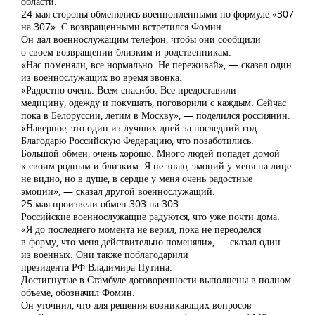
области.
24 мая стороны обменялись военнопленными по формуле «307
на 307». С возвращенными встретился Фомин.
Он дал военнослужащим телефон, чтобы они сообщили
о своем возвращении близким и родственникам.
«Нас поменяли, все нормально. Не переживай», — сказал один
из военнослужащих во время звонка.
«Радостно очень. Всем спасибо. Все предоставили —
медицину, одежду и покушать, поговорили с каждым. Сейчас
пока в Белоруссии, летим в Москву», — поделился россиянин.
«Наверное, это один из лучших дней за последний год.
Благодарю Российскую Федерацию, что позаботились.
Большой обмен, очень хорошо. Много людей попадет домой
к своим родным и близким. Я не знаю, эмоций у меня на лице
не видно, но в душе, в сердце у меня очень радостные
эмоции», — сказал другой военнослужащий.
25 мая произвели обмен 303 на 303.
Российские военнослужащие радуются, что уже почти дома.
«Я до последнего момента не верил, пока не переоделся
в форму, что меня действительно поменяли», — сказал один
из военных. Они также поблагодарили
президента РФ Владимира Путина.
Достигнутые в Стамбуле договоренности выполнены в полном
объеме, обозначил Фомин.
Он уточнил, что для решения возникающих вопросов