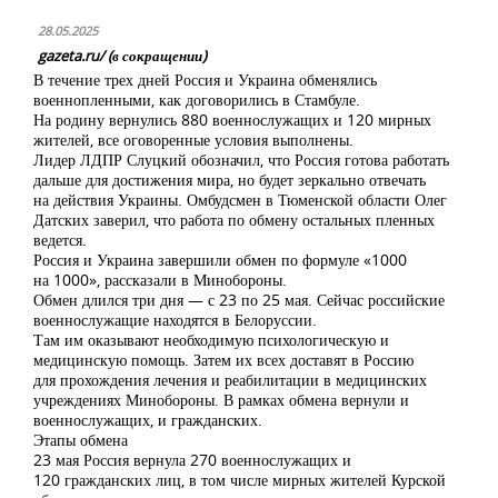
28.05.2025
gazeta.ru/ (в сокращении)
В течение трех дней Россия и Украина обменялись
военнопленными, как договорились в Стамбуле.
На родину вернулись 880 военнослужащих и 120 мирных
жителей, все оговоренные условия выполнены.
Лидер ЛДПР Слуцкий обозначил, что Россия готова работать
дальше для достижения мира, но будет зеркально отвечать
на действия Украины. Омбудсмен в Тюменской области Олег
Датских заверил, что работа по обмену остальных пленных
ведется.
Россия и Украина завершили обмен по формуле «1000
на 1000», рассказали в Минобороны.
Обмен длился три дня — с 23 по 25 мая. Сейчас российские
военнослужащие находятся в Белоруссии.
Там им оказывают необходимую психологическую и
медицинскую помощь. Затем их всех доставят в Россию
для прохождения лечения и реабилитации в медицинских
учреждениях Минобороны. В рамках обмена вернули и
военнослужащих, и гражданских.
Этапы обмена
23 мая Россия вернула 270 военнослужащих и
120 гражданских лиц, в том числе мирных жителей Курской