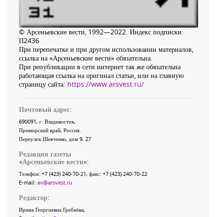
© Арсеньевские вести, 1992—2022. Индекс подписки:
П2436
При перепечатке и при другом использовании материалов,
ссылка на «Арсеньевские вести» обязательна.
При републикации в сети интернет так же обязательна
работающая ссылка на оригинал статьи, или на главную
страницу сайта:
https://www.arsvest.ru/
Почтовый адрес:
690091
, г.
Владивосток
,
Приморский край
,
Россия
.
Переулок Шевченко
, дом 9, 27
Редакция газеты
«
Арсеньевские вести
»:
Телефон:
+7 (423) 240-70-21
, факс:
+7 (423) 240-70-22
E-mail:
av@arsvest.ru
Редактор:
Ирина Георгиевна Гребнёва,