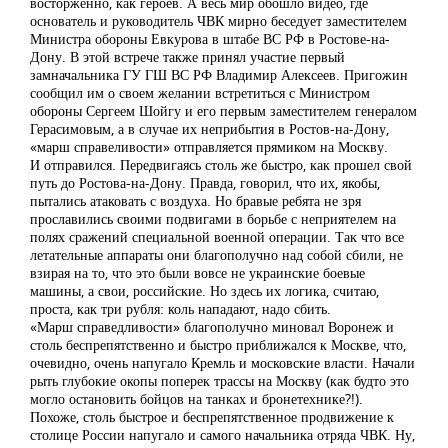
восторженно, как героев. А весь мир обошло видео, где
основатель и руководитель ЧВК мирно беседует заместителем
Министра обороны Евкурова в штабе ВС РФ в Ростове-на-
Дону. В этой встрече также принял участие первый
замначальника ГУ ГШ ВС РФ Владимир Алексеев. Пригожин
сообщил им о своем желании встретиться с Министром
обороны Сергеем Шойгу и его первым заместителем генералом
Герасимовым, а в случае их неприбытия в Ростов-на-Дону,
«марш справеливости» отправляется прямиком на Москву.
И отправился. Передвигаясь столь же быстро, как прошел свой
путь до Ростова-на-Дону. Правда, говорил, что их, якобы,
пытались атаковать с воздуха. Но бравые ребята не зря
прославились своими подвигами в борьбе с неприятелем на
полях сражений специальной военной операции. Так что все
летательные аппараты они благополучно над собой сбили, не
взирая на то, что это были вовсе не украинские боевые
машины, а свои, российские. Но здесь их логика, считаю,
проста, как три рубля: коль нападают, надо сбить.
«Марш справедливости» благополучно миновал Воронеж и
столь беспрепятственно и быстро приближался к Москве, что,
очевидно, очень напугало Кремль и московские власти. Начали
рыть глубокие окопы поперек трассы на Москву (как будто это
могло остановить бойцов на танках и бронетехнике?!).
Похоже, столь быстрое и беспрепятственное продвижение к
столице России напугало и самого начальника отряда ЧВК. Ну,