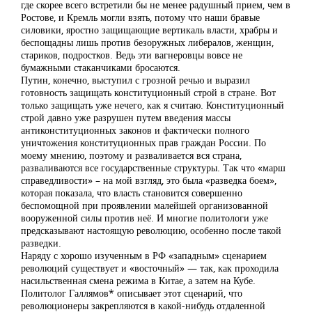
где скорее всего встретили бы не менее радушный прием, чем в
Ростове, и Кремль могли взять, потому что наши бравые
силовики, яростно защищающие вертикаль власти, храбры и
беспощадны лишь против безоружных либералов, женщин,
стариков, подростков. Ведь эти вагнеровцы вовсе не
бумажными стаканчиками бросаются.
Путин, конечно, выступил с грозной речью и выразил
готовность защищать конституционный строй в стране. Вот
только защищать уже нечего, как я считаю. Конституционный
строй давно уже разрушен путем введения массы
антиконституционных законов и фактически полного
уничтожения конституционных прав граждан России. По
моему мнению, поэтому и разваливается вся страна,
разваливаются все государственные структуры. Так что «марш
справедливости» – на мой взгляд, это была «разведка боем»,
которая показала, что власть становится совершенно
беспомощной при проявлении малейшей организованной
вооруженной силы против неё. И многие политологи уже
предсказывают настоящую революцию, особенно после такой
разведки.
Наряду с хорошо изученным в РФ «западным» сценарием
революций существует и «восточный» — так, как проходила
насильственная смена режима в Китае, а затем на Кубе.
Политолог Галлямов* описывает этот сценарий, что
революционеры закрепляются в какой-нибудь отдаленной