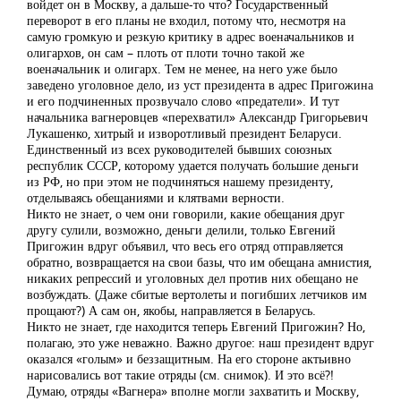
войдет он в Москву, а дальше-то что? Государственный
переворот в его планы не входил, потому что, несмотря на
самую громкую и резкую критику в адрес военачальников и
олигархов, он сам – плоть от плоти точно такой же
военачальник и олигарх. Тем не менее, на него уже было
заведено уголовное дело, из уст президента в адрес Пригожина
и его подчиненных прозвучало слово «предатели». И тут
начальника вагнеровцев «перехватил» Александр Григорьевич
Лукашенко, хитрый и изворотливый президент Беларуси.
Единственный из всех руководителей бывших союзных
республик СССР, которому удается получать большие деньги
из РФ, но при этом не подчиняться нашему президенту,
отделываясь обещаниями и клятвами верности.
Никто не знает, о чем они говорили, какие обещания друг
другу сулили, возможно, деньги делили, только Евгений
Пригожин вдруг объявил, что весь его отряд отправляется
обратно, возвращается на свои базы, что им обещана амнистия,
никаких репрессий и уголовных дел против них обещано не
возбуждать. (Даже сбитые вертолеты и погибших летчиков им
прощают?) А сам он, якобы, направляется в Беларусь.
Никто не знает, где находится теперь Евгений Пригожин? Но,
полагаю, это уже неважно. Важно другое: наш президент вдруг
оказался «голым» и беззащитным. На его стороне актьивно
нарисовались вот такие отряды (см. снимок). И это всё?!
Думаю, отряды «Вагнера» вполне могли захватить и Москву,