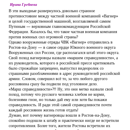
Ирина Гребнева
В эти выходные развернулось довольно странное
противостояние между частной военной компанией «Вагнер»
и целой государственной машиной, возглавляемой самим
Путиным — верховным главнокомандующим Российской
Федерации. Казалось бы, что такое частная военная компания
против военных сил огромной страны?
Однако вооруженные отряды ЧВК «Вагнер» отправились в
Ростов-на-Дону — в самое сердце Южного военного округа
Вооруженных сил России, где располагался штаб этого округа.
Свой поход вагнеровцы назвали «маршем справедливости», а
их руководитель, которого в российской прессе критиковать
было строжайше запрещено, выпустил видеоролик со
страшными разоблачениями в адрес руководителей российской
армии. Словом, совершил всё то, за что любого другого
россиянина сразу бы подвели под уголовное дело.
«Марш справедливости»?!! Ну, это они метко назвали свой
поход, потому что русского человека хлебом не корми,
болезнями гнои, но только дай ему или хотя бы покажи
справедливость. И ради этой самой справедливости почти
каждый россиянин жизнь готов отдать!
Думаю, вот почему вагнеровцы вошли в Ростов-на-Дону,
спокойно подошли к штабу и практически нигде не встретили
сопротивления. Более того, жители Ростова встретили их