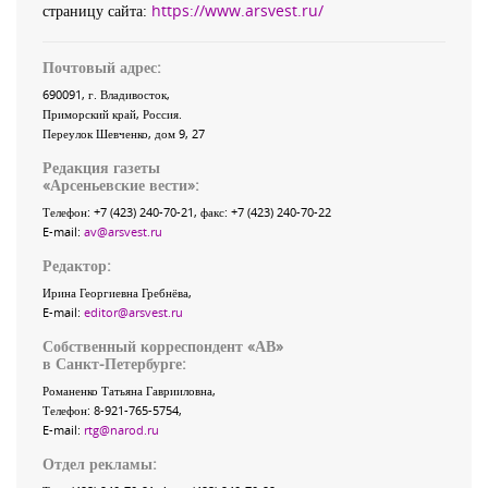
страницу сайта:
https://www.arsvest.ru/
Почтовый адрес:
690091
, г.
Владивосток
,
Приморский край
,
Россия
.
Переулок Шевченко
, дом 9, 27
Редакция газеты
«
Арсеньевские вести
»:
Телефон:
+7 (423) 240-70-21
, факс:
+7 (423) 240-70-22
E-mail:
av@arsvest.ru
Редактор:
Ирина Георгиевна Гребнёва,
E-mail:
editor@arsvest.ru
Собственный корреспондент «АВ»
в Санкт-Петербурге:
Романенко Татьяна Гаврииловна,
Телефон: 8-921-765-5754,
E-mail:
rtg@narod.ru
Отдел рекламы: