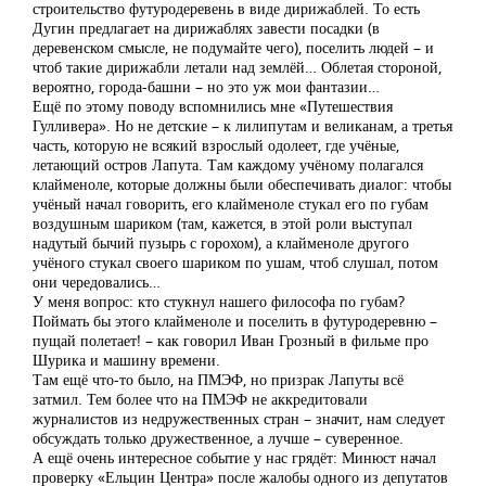
строительство футуродеревень в виде дирижаблей. То есть
Дугин предлагает на дирижаблях завести посадки (в
деревенском смысле, не подумайте чего), поселить людей – и
чтоб такие дирижабли летали над землёй… Облетая стороной,
вероятно, города-башни – но это уж мои фантазии…
Ещё по этому поводу вспомнились мне «Путешествия
Гулливера». Но не детские – к лилипутам и великанам, а третья
часть, которую не всякий взрослый одолеет, где учёные,
летающий остров Лапута. Там каждому учёному полагался
клайменоле, которые должны были обеспечивать диалог: чтобы
учёный начал говорить, его клайменоле стукал его по губам
воздушным шариком (там, кажется, в этой роли выступал
надутый бычий пузырь с горохом), а клайменоле другого
учёного стукал своего шариком по ушам, чтоб слушал, потом
они чередовались…
У меня вопрос: кто стукнул нашего философа по губам?
Поймать бы этого клайменоле и поселить в футуродеревню –
пущай полетает! – как говорил Иван Грозный в фильме про
Шурика и машину времени.
Там ещё что-то было, на ПМЭФ, но призрак Лапуты всё
затмил. Тем более что на ПМЭФ не аккредитовали
журналистов из недружественных стран – значит, нам следует
обсуждать только дружественное, а лучше – суверенное.
А ещё очень интересное событие у нас грядёт: Минюст начал
проверку «Ельцин Центра» после жалобы одного из депутатов