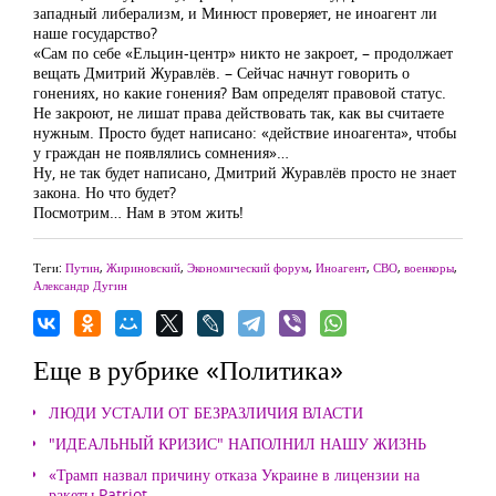
западный либерализм, и Минюст проверяет, не иноагент ли
наше государство?
«Сам по себе «Ельцин-центр» никто не закроет, – продолжает
вещать Дмитрий Журавлёв. – Сейчас начнут говорить о
гонениях, но какие гонения? Вам определят правовой статус.
Не закроют, не лишат права действовать так, как вы считаете
нужным. Просто будет написано: «действие иноагента», чтобы
у граждан не появлялись сомнения»…
Ну, не так будет написано, Дмитрий Журавлёв просто не знает
закона. Но что будет?
Посмотрим… Нам в этом жить!
Теги:
Путин
,
Жириновский
,
Экономический форум
,
Иноагент
,
СВО
,
военкоры
,
Александр Дугин
Еще в рубрике «Политика»
ЛЮДИ УСТАЛИ ОТ БЕЗРАЗЛИЧИЯ ВЛАСТИ
"ИДЕАЛЬНЫЙ КРИЗИС" НАПОЛНИЛ НАШУ ЖИЗНЬ
«Трамп назвал причину отказа Украине в лицензии на
ракеты Patriot