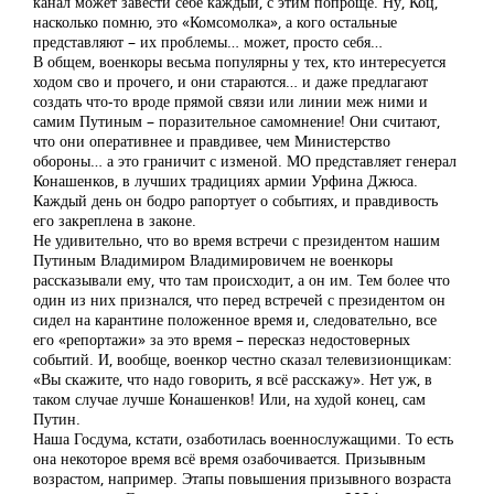
канал может завести себе каждый, с этим попроще. Ну, Коц,
насколько помню, это «Комсомолка», а кого остальные
представляют – их проблемы… может, просто себя…
В общем, военкоры весьма популярны у тех, кто интересуется
ходом сво и прочего, и они стараются… и даже предлагают
создать что-то вроде прямой связи или линии меж ними и
самим Путиным – поразительное самомнение! Они считают,
что они оперативнее и правдивее, чем Министерство
обороны… а это граничит с изменой. МО представляет генерал
Конашенков, в лучших традициях армии Урфина Джюса.
Каждый день он бодро рапортует о событиях, и правдивость
его закреплена в законе.
Не удивительно, что во время встречи с президентом нашим
Путиным Владимиром Владимировичем не военкоры
рассказывали ему, что там происходит, а он им. Тем более что
один из них признался, что перед встречей с президентом он
сидел на карантине положенное время и, следовательно, все
его «репортажи» за это время – пересказ недостоверных
событий. И, вообще, военкор честно сказал телевизионщикам:
«Вы скажите, что надо говорить, я всё расскажу». Нет уж, в
таком случае лучше Конашенков! Или, на худой конец, сам
Путин.
Наша Госдума, кстати, озаботилась военнослужащими. То есть
она некоторое время всё время озабочивается. Призывным
возрастом, например. Этапы повышения призывного возраста