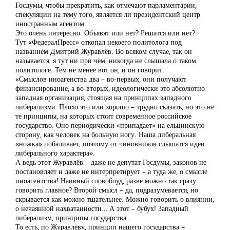
Госдумы, чтобы прекратить, как отмечают парламентарии,
спекуляции на тему того, является ли президентский центр
иностранным агентом.
Это очень интересно. Объявят или нет? Решатся или нет?
Тут «ФедералПресс» откопал некоего политолога под
названием Дмитрий Журавлёв. Во всяком случае, так он
называется, я тут ни при чём, никогда не слышала о таком
политологе. Тем не менее вот он, и он говорит:
«Смыслов иноагенства два – во-первых, они получают
финансирование, а во-вторых, идеологически это абсолютно
западная организация, стоящая на принципах западного
либерализма. Плохо это или хорошо – трудно сказать, но это не
те принципы, на которых стоит современное российское
государство. Оно периодически «припадает» на ельцинскую
сторону, как человек на больную ногу. Наша либеральная
«ножка» побаливает, поэтому от чиновников слышатся идеи
либерального характера».
А ведь этот Журавлёв – даже не депутат Госдумы, законов не
постановляет и даже не интерпретирует – а туда же, о смысле
иноагентства! Наивный словоблуд, разве можно так сразу
говорить главное? Второй смысл – да, подразумевается, но
скрывается как можно тщательнее. Можно говорить о влиянии,
о нечаянной нахватанности… А этот – бубух! Западный
либерализм, принципы государства…
То есть, по Журавлёву, принцип нашего государства –