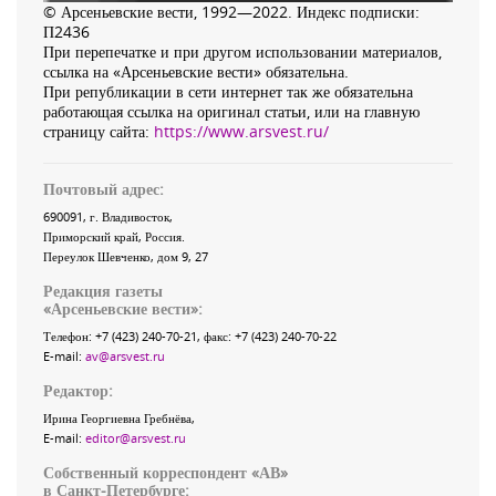
© Арсеньевские вести, 1992—2022. Индекс подписки:
П2436
При перепечатке и при другом использовании материалов,
ссылка на «Арсеньевские вести» обязательна.
При републикации в сети интернет так же обязательна
работающая ссылка на оригинал статьи, или на главную
страницу сайта:
https://www.arsvest.ru/
Почтовый адрес:
690091
, г.
Владивосток
,
Приморский край
,
Россия
.
Переулок Шевченко
, дом 9, 27
Редакция газеты
«
Арсеньевские вести
»:
Телефон:
+7 (423) 240-70-21
, факс:
+7 (423) 240-70-22
E-mail:
av@arsvest.ru
Редактор:
Ирина Георгиевна Гребнёва,
E-mail:
editor@arsvest.ru
Собственный корреспондент «АВ»
в Санкт-Петербурге: