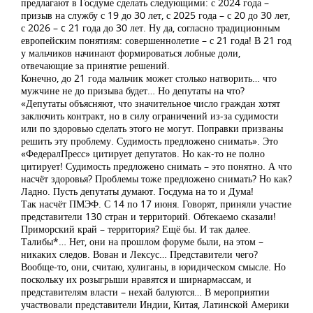
предлагают в Госдуме сделать следующими: с 2024 года –
призыв на службу с 19 до 30 лет, с 2025 года – с 20 до 30 лет,
с 2026 – c 21 года до 30 лет. Ну да, согласно традиционным
европейским понятиям: совершеннолетие – с 21 года! В 21 год
у мальчиков начинают формироваться лобные доли,
отвечающие за принятие решений.
Конечно, до 21 года мальчик может столько натворить… что
мужчине не до призыва будет… Но депутаты на что?
«Депутаты объясняют, что значительное число граждан хотят
заключить контракт, но в силу ограничений из-за судимости
или по здоровью сделать этого не могут. Поправки призваны
решить эту проблему. Судимость предложено снимать». Это
«ФедералПресс» цитирует депутатов. Но как-то не полно
цитирует! Судимость предложено снимать – это понятно. А что
насчёт здоровья? Проблемы тоже предложено снимать? Но как?
Ладно. Пусть депутаты думают. Госдума на то и Дума!
Так насчёт ПМЭФ. С 14 по 17 июня. Говорят, приняли участие
представители 130 стран и территорий. Обтекаемо сказали!
Приморский край – территория? Ещё бы. И так далее.
Талибы*… Нет, они на прошлом форуме были, на этом –
никаких следов. Вован и Лексус… Представители чего?
Вообще-то, они, считаю, хулиганы, в юридическом смысле. Но
поскольку их розыгрыши нравятся и ширнармассам, и
представителям власти – нехай балуются… В мероприятии
участвовали представители Индии, Китая, Латинской Америки