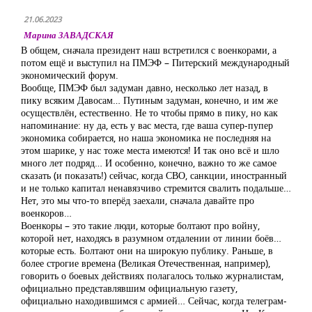
21.06.2023
Марина ЗАВАДСКАЯ
В общем, сначала президент наш встретился с военкорами, а
потом ещё и выступил на ПМЭФ – Питерский международный
экономический форум.
Вообще, ПМЭФ был задуман давно, несколько лет назад, в
пику всяким Давосам… Путиным задуман, конечно, и им же
осуществлён, естественно. Не то чтобы прямо в пику, но как
напоминание: ну да, есть у вас места, где ваша супер-пупер
экономика собирается, но наша экономика не последняя на
этом шарике, у нас тоже места имеются! И так оно всё и шло
много лет подряд… И особенно, конечно, важно то же самое
сказать (и показать!) сейчас, когда СВО, санкции, иностранный
и не только капитал ненавязчиво стремится свалить подальше…
Нет, это мы что-то вперёд заехали, сначала давайте про
военкоров…
Военкоры – это такие люди, которые болтают про войну,
которой нет, находясь в разумном отдалении от линии боёв…
которые есть. Болтают они на широкую публику. Раньше, в
более строгие времена (Великая Отечественная, например),
говорить о боевых действиях полагалось только журналистам,
официально представлявшим официальную газету,
официально находившимся с армией… Сейчас, когда телеграм-