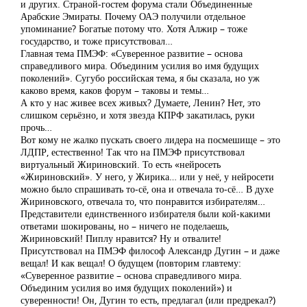
и других. Страной-гостем форума стали Объединенные
Арабские Эмираты. Почему ОАЭ получили отдельное
упоминание? Богатые потому что. Хотя Алжир – тоже
государство, и тоже присутствовал…
Главная тема ПМЭФ: «Суверенное развитие – основа
справедливого мира. Объединим усилия во имя будущих
поколений». Сугубо российская тема, я бы сказала, но уж
каково время, каков форум – таковы и темы…
А кто у нас живее всех живых? Думаете, Ленин? Нет, это
слишком серьёзно, и хотя звезда КПРФ закатилась, руки
прочь…
Вот кому не жалко пускать своего лидера на посмешище – это
ЛДПР, естественно! Так что на ПМЭФ присутствовал
виртуальный Жириновский. То есть «нейросеть
«Жириновский». У него, у Жирика… или у неё, у нейросети
можно было спрашивать то-сё, она и отвечала то-сё… В духе
Жириновского, отвечала то, что понравится избирателям…
Представители единственного избирателя были кой-какими
ответами шокированы, но – ничего не поделаешь,
Жириновский! Пиплу нравится? Ну и отвалите!
Присутствовал на ПМЭФ философ Александр Дугин – и даже
вещал! И как вещал! О будущем (повторим главтему:
«Суверенное развитие – основа справедливого мира.
Объединим усилия во имя будущих поколений») и
суверенности! Он, Дугин то есть, предлагал (или предрекал?)