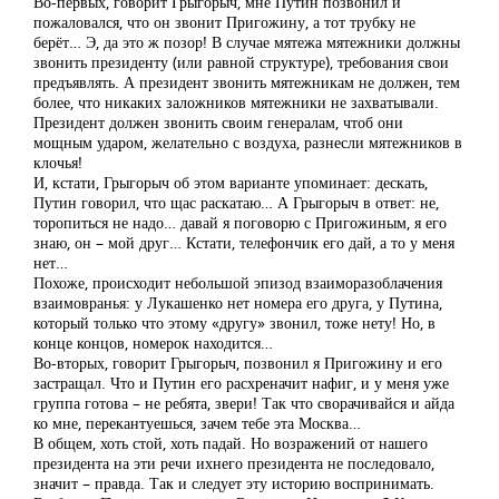
Во-первых, говорит Грыгорыч, мне Путин позвонил и
пожаловался, что он звонит Пригожину, а тот трубку не
берёт… Э, да это ж позор! В случае мятежа мятежники должны
звонить президенту (или равной структуре), требования свои
предъявлять. А президент звонить мятежникам не должен, тем
более, что никаких заложников мятежники не захватывали.
Президент должен звонить своим генералам, чтоб они
мощным ударом, желательно с воздуха, разнесли мятежников в
клочья!
И, кстати, Грыгорыч об этом варианте упоминает: дескать,
Путин говорил, что щас раскатаю… А Грыгорыч в ответ: не,
торопиться не надо… давай я поговорю с Пригожиным, я его
знаю, он – мой друг… Кстати, телефончик его дай, а то у меня
нет…
Похоже, происходит небольшой эпизод взаиморазоблачения
взаимовранья: у Лукашенко нет номера его друга, у Путина,
который только что этому «другу» звонил, тоже нету! Но, в
конце концов, номерок находится…
Во-вторых, говорит Грыгорыч, позвонил я Пригожину и его
застращал. Что и Путин его расхреначит нафиг, и у меня уже
группа готова – не ребята, звери! Так что сворачивайся и айда
ко мне, перекантуешься, зачем тебе эта Москва…
В общем, хоть стой, хоть падай. Но возражений от нашего
президента на эти речи ихнего президента не последовало,
значит – правда. Так и следует эту историю воспринимать.