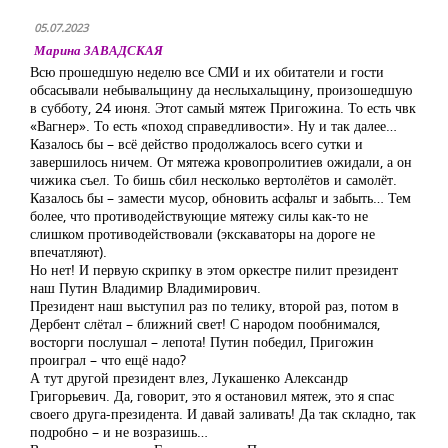
05.07.2023
Марина ЗАВАДСКАЯ
Всю прошедшую неделю все СМИ и их обитатели и гости
обсасывали небывальщину да неслыхальщину, произошедшую
в субботу, 24 июня. Этот самый мятеж Пригожина. То есть чвк
«Вагнер». То есть «поход справедливости». Ну и так далее…
Казалось бы – всё действо продолжалось всего сутки и
завершилось ничем. От мятежа кровопролитиев ожидали, а он
чижика съел. То бишь сбил несколько вертолётов и самолёт.
Казалось бы – замести мусор, обновить асфальт и забыть… Тем
более, что противодействующие мятежу силы как-то не
слишком противодействовали (экскаваторы на дороге не
впечатляют).
Но нет! И первую скрипку в этом оркестре пилит президент
наш Путин Владимир Владимирович.
Президент наш выступил раз по телику, второй раз, потом в
Дербент слётал – ближний свет! С народом пообнимался,
восторги послушал – лепота! Путин победил, Пригожин
проиграл – что ещё надо?
А тут другой президент влез, Лукашенко Александр
Григорьевич. Да, говорит, это я остановил мятеж, это я спас
своего друга-президента. И давай заливать! Да так складно, так
подробно – и не возразишь…