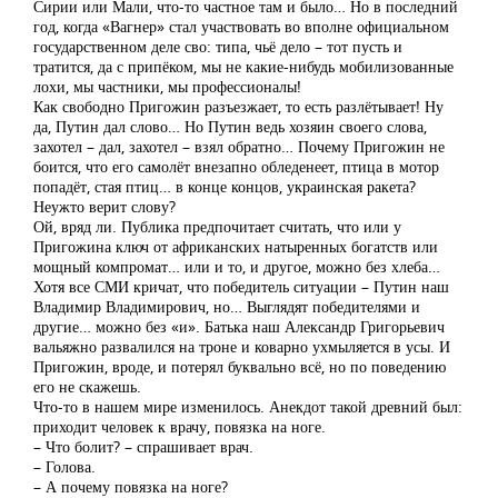
Сирии или Мали, что-то частное там и было… Но в последний
год, когда «Вагнер» стал участвовать во вполне официальном
государственном деле сво: типа, чьё дело – тот пусть и
тратится, да с припёком, мы не какие-нибудь мобилизованные
лохи, мы частники, мы профессионалы!
Как свободно Пригожин разъезжает, то есть разлётывает! Ну
да, Путин дал слово… Но Путин ведь хозяин своего слова,
захотел – дал, захотел – взял обратно… Почему Пригожин не
боится, что его самолёт внезапно обледенеет, птица в мотор
попадёт, стая птиц… в конце концов, украинская ракета?
Неужто верит слову?
Ой, вряд ли. Публика предпочитает считать, что или у
Пригожина ключ от африканских натыренных богатств или
мощный компромат… или и то, и другое, можно без хлеба…
Хотя все СМИ кричат, что победитель ситуации – Путин наш
Владимир Владимирович, но… Выглядят победителями и
другие… можно без «и». Батька наш Александр Григорьевич
вальяжно развалился на троне и коварно ухмыляется в усы. И
Пригожин, вроде, и потерял буквально всё, но по поведению
его не скажешь.
Что-то в нашем мире изменилось. Анекдот такой древний был:
приходит человек к врачу, повязка на ноге.
– Что болит? – спрашивает врач.
– Голова.
– А почему повязка на ноге?