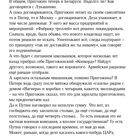
В общем, Пригожин теперь в Беларуси. Надолго ли? Как
договорятся с Лукашенко.
А пока договариваются, Пригожин летает на своём самолётике
то в Питер, то в Москву – договаривается. Дела улаживает, в
том числе денежные. У него же масса предприятий и
мероприятий. «Фабрику троллей» вот решено ликвидировать.
Сначала, вроде, была объява, что нового владельца ищут, но
потом решили не искать. Уничтожают всё, следы подтирают –
по принципу «так не доставайся же ты никому», как говорят
его подчинённые.
А что будет с питанием школьников, которое несколько лет
назад прибрал себе Пригожинский «Конкорд»? Найдут
другого, возможно, такого же вороватого. Армейские рационы
ещё раньше отобрали.
А зарплата остальным чвкшникам, помимо Пригожина? В
Питере ведь сразу после мятежа обнаружили «газель» рядом с
домом «Вагнера» и коробки с четырьмя, кажется, миллиардами
– на что Пригожин сказал, что это для зарплаты приготовлено,
мы предпочитаем нал.
Да и Путин наговорил на нехилую сумму. Что вот, из
госбюджета ему заплатили столько, да ещё столько, да ещё
полстолька, да ещё четверть столька… То есть никакая это не
частная военная компания, а вполне государственная? То есть
Путин говорил о последнем времени, от мая до мая.
Может, раньше, когда дело касалось какого-нибудь ЦАРа,