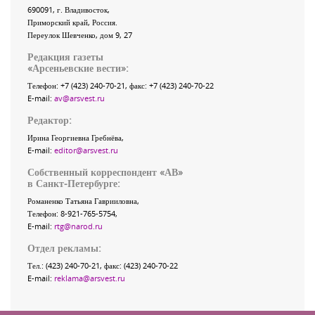
690091
, г.
Владивосток
,
Приморский край
,
Россия
.
Переулок Шевченко
, дом 9, 27
Редакция газеты
«
Арсеньевские вести
»:
Телефон:
+7 (423) 240-70-21
, факс:
+7 (423) 240-70-22
E-mail:
av@arsvest.ru
Редактор:
Ирина Георгиевна Гребнёва,
E-mail:
editor@arsvest.ru
Собственный корреспондент «АВ»
в Санкт-Петербурге:
Романенко Татьяна Гаврииловна,
Телефон: 8-921-765-5754,
E-mail:
rtg@narod.ru
Отдел рекламы:
Тел.: (423) 240-70-21, факс: (423) 240-70-22
E-mail:
reklama@arsvest.ru