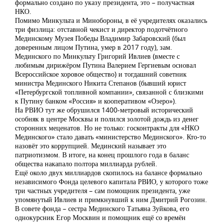
формально создано по указу президента, это – получастная
НКО.
Помимо Минкульта и Минобороны, в её учредителях оказались
три физлица: отставной чекист и директор подотчётного
Мединскому Музея Победы Владимир Забаровский (был
доверенным лицом Путина, умер в 2017 году), зам.
Мединского по Минкульту Григорий Ивлиев (вместе с
любимым дирижёром Путина Валерием Гергиевым основал
Всероссийское хоровое общество) и тогдашний советник
министра Мединского Никита Степанов (бывший юрист
«Петербургской топливной компании», связанной с близкими
к Путину банком «Россия» и кооперативом «Озеро»).
На РВИО тут же обрушился 1400-метровый исторический
особняк в центре Москвы и полился золотой дождь из денег
сторонних меценатов. Но не только: госконтракты для «НКО
Мединского» стало давать «министерство Мединского». Кто-то
назовёт это коррупцией. Мединский называет это
патриотизмом. В итоге, на конец прошлого года в баланс
общества накапало полтора миллиарда рублей.
Ещё около двух миллиардов скопилось на балансе формально
независимого Фонда целевого капитала РВИО, у которого тоже
три частных учредителя – сам помощник президента, уже
упомянутый Ивлиев и примкнувший к ним Дмитрий Рогозин.
В совете фонда – сестра Мединского Татьяна Зуйкова, его
однокурсник Егор Москвин и помощник ещё со времён