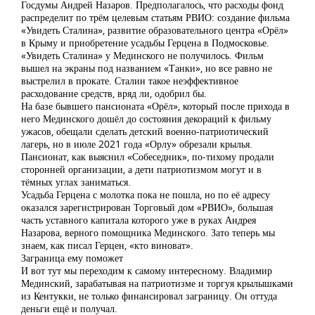
Госдумы Андрей Назаров. Предполагалось, что расходы фонд
распределит по трём целевым статьям РВИО: создание фильма
«Увидеть Сталина», развитие образовательного центра «Орёл»
в Крыму и приобретение усадьбы Герцена в Подмосковье.
«Увидеть Сталина» у Мединского не получилось. Фильм
вышел на экраны под названием «Танки», но все равно не
выстрелил в прокате. Сталин такое неэффективное
расходование средств, вряд ли, одобрил бы.
На базе бывшего пансионата «Орёл», который после прихода в
него Мединского дошёл до состояния декораций к фильму
ужасов, обещали сделать детский военно-патриотический
лагерь, но в июле 2021 года «Орлу» обрезали крылья.
Пансионат, как выяснил «Собеседник», по-тихому продали
сторонней организации, а дети патриотизмом могут и в
тёмных углах заниматься.
Усадьба Герцена с молотка пока не пошла, но по её адресу
оказался зарегистрирован Торговый дом «РВИО», большая
часть уставного капитала которого уже в руках Андрея
Назарова, верного помощника Мединского. Зато теперь мы
знаем, как писал Герцен, «кто виноват».
Заграница ему поможет
И вот тут мы переходим к самому интересному. Владимир
Мединский, зарабатывая на патриотизме и торгуя крылышками
из Кентукки, не только финансировал заграницу. Он оттуда
деньги ещё и получал.