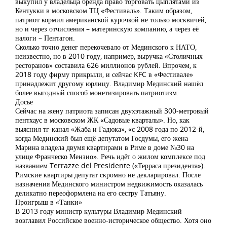
выкупил у владельца бренда право торговать цыплятами из
Кентукки в московском ТЦ «Фестиваль». Таким образом,
патриот кормил американской курочкой не только москвичей,
но и через отчисления – материнскую компанию, а через её
налоги – Пентагон.
Сколько точно денег перекочевало от Мединского к НАТО,
неизвестно, но в 2010 году, например, выручка «Столичных
ресторанов» составила 626 миллионов рублей. Впрочем, к
2018 году фирму прикрыли, и сейчас KFC в «Фестивале»
принадлежит другому юрлицу. Владимир Мединский нашёл
более выгодный способ монетизировать патриотизм.
Досье
Сейчас на жену патриота записан двухэтажный 300-метровый
пентхаус в московском ЖК «Садовые кварталы». Но, как
выяснил тг-канал «Жаба и Гадюка», «с 2008 года по 2012-й,
когда Мединский был ещё депутатом Госдумы, его жена
Марина владела двумя квартирами в Риме в доме №30 на
улице Франческо Мензио». Речь идёт о жилом комплексе под
названием Terrazze del Presidente («Терраса президента»).
Римские квартиры депутат скромно не декларировал. После
назначения Мединского министром недвижимость оказалась
деликатно переоформлена на его сестру Татьяну.
Проигрыш в «Танки»
В 2013 году министр культуры Владимир Мединский
возглавил Российское военно-историческое общество. Хотя оно