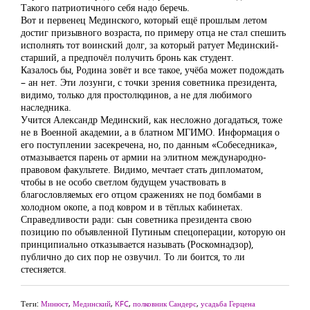
Такого патриотичного себя надо беречь.
Вот и первенец Мединского, который ещё прошлым летом
достиг призывного возраста, по примеру отца не стал спешить
исполнять тот воинский долг, за который ратует Мединский-
старший, а предпочёл получить бронь как студент.
Казалось бы, Родина зовёт и все такое, учёба может подождать
– ан нет. Эти лозунги, с точки зрения советника президента,
видимо, только для простолюдинов, а не для любимого
наследника.
Учится Александр Мединский, как несложно догадаться, тоже
не в Военной академии, а в блатном МГИМО. Информация о
его поступлении засекречена, но, по данным «Собеседника»,
отмазывается парень от армии на элитном международно-
правовом факультете. Видимо, мечтает стать дипломатом,
чтобы в не особо светлом будущем участвовать в
благословляемых его отцом сражениях не под бомбами в
холодном окопе, а под ковром и в тёплых кабинетах.
Справедливости ради: сын советника президента свою
позицию по объявленной Путиным спецоперации, которую он
принципиально отказывается называть (Роскомнадзор),
публично до сих пор не озвучил. То ли боится, то ли
стесняется.
Теги:
Минюст
,
Мединский
,
KFC
,
полковник Сандерс
,
усадьба Герцена