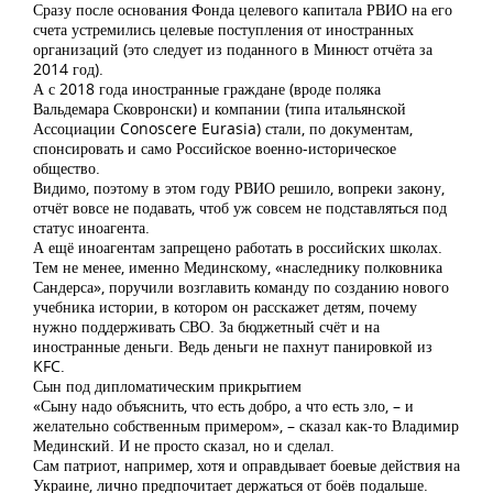
Сразу после основания Фонда целевого капитала РВИО на его
счета устремились целевые поступления от иностранных
организаций (это следует из поданного в Минюст отчёта за
2014 год).
А с 2018 года иностранные граждане (вроде поляка
Вальдемара Сковронски) и компании (типа итальянской
Ассоциации Conoscere Eurasia) стали, по документам,
спонсировать и само Российское военно-историческое
общество.
Видимо, поэтому в этом году РВИО решило, вопреки закону,
отчёт вовсе не подавать, чтоб уж совсем не подставляться под
статус иноагента.
А ещё иноагентам запрещено работать в российских школах.
Тем не менее, именно Мединскому, «наследнику полковника
Сандерса», поручили возглавить команду по созданию нового
учебника истории, в котором он расскажет детям, почему
нужно поддерживать СВО. За бюджетный счёт и на
иностранные деньги. Ведь деньги не пахнут панировкой из
KFC.
Сын под дипломатическим прикрытием
«Сыну надо объяснить, что есть добро, а что есть зло, – и
желательно собственным примером», – сказал как-то Владимир
Мединский. И не просто сказал, но и сделал.
Сам патриот, например, хотя и оправдывает боевые действия на
Украине, лично предпочитает держаться от боёв подальше.