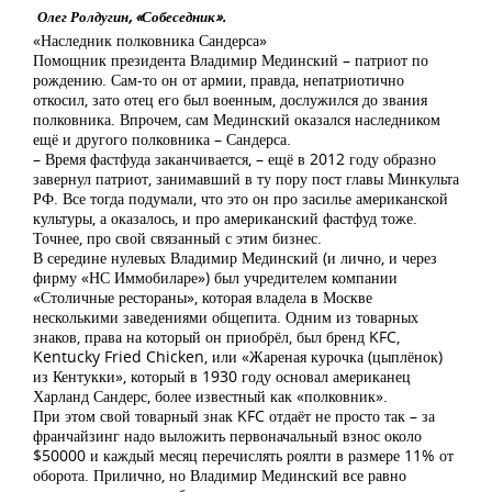
Олег Ролдугин, «Собеседник».
«Наследник полковника Сандерса»
Помощник президента Владимир Мединский – патриот по
рождению. Сам-то он от армии, правда, непатриотично
откосил, зато отец его был военным, дослужился до звания
полковника. Впрочем, сам Мединский оказался наследником
ещё и другого полковника – Сандерса.
– Время фастфуда заканчивается, – ещё в 2012 году образно
завернул патриот, занимавший в ту пору пост главы Минкульта
РФ. Все тогда подумали, что это он про засилье американской
культуры, а оказалось, и про американский фастфуд тоже.
Точнее, про свой связанный с этим бизнес.
В середине нулевых Владимир Мединский (и лично, и через
фирму «НС Иммобиларе») был учредителем компании
«Столичные рестораны», которая владела в Москве
несколькими заведениями общепита. Одним из товарных
знаков, права на который он приобрёл, был бренд KFC,
Kentucky Fried Chicken, или «Жареная курочка (цыплёнок)
из Кентукки», который в 1930 году основал американец
Харланд Сандерс, более известный как «полковник».
При этом свой товарный знак KFC отдаёт не просто так – за
франчайзинг надо выложить первоначальный взнос около
$50000 и каждый месяц перечислять роялти в размере 11% от
оборота. Прилично, но Владимир Мединский все равно